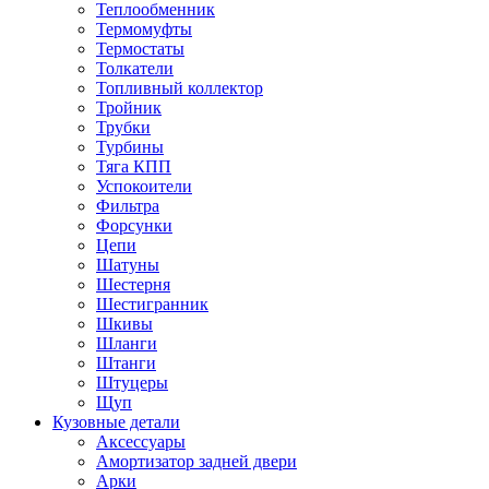
Теплообменник
Термомуфты
Термостаты
Толкатели
Топливный коллектор
Тройник
Трубки
Турбины
Тяга КПП
Успокоители
Фильтра
Форсунки
Цепи
Шатуны
Шестерня
Шестигранник
Шкивы
Шланги
Штанги
Штуцеры
Щуп
Кузовные детали
Аксессуары
Амортизатор задней двери
Арки