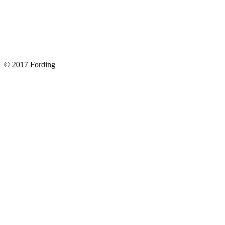
Как поменять лампочку в форд фокус?
Форд Фокус 2. Разбираем панель приборов. Часть 2
Форд Фокус 2. Снимаем панель приборов. Часть 1
© 2017 Fording