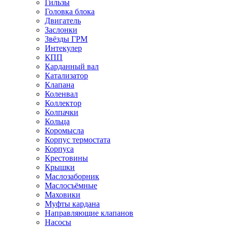
Гильзы
Головка блока
Двигатель
Заслонки
Звёзды ГРМ
Интекулер
КПП
Карданный вал
Катализатор
Клапана
Коленвал
Коллектор
Колпачки
Кольца
Коромысла
Корпус термостата
Корпуса
Крестовины
Крышки
Маслозаборник
Маслосъёмные
Маховики
Муфты кардана
Направляющие клапанов
Насосы