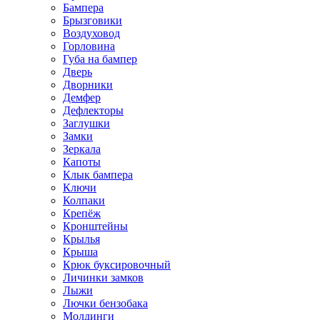
Бампера
Брызговики
Воздуховод
Горловина
Губа на бампер
Дверь
Дворники
Демфер
Дефлекторы
Заглушки
Замки
Зеркала
Капоты
Клык бампера
Ключи
Колпаки
Крепёж
Кронштейны
Крылья
Крыша
Крюк буксировочный
Личинки замков
Лыжи
Лючки бензобака
Молдинги