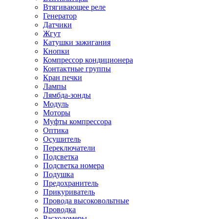
Втягивающее реле
Генератор
Датчики
Жгут
Катушки зажигания
Кнопки
Компрессор кондиционера
Контактные группы
Кран печки
Лампы
Лямбда-зонды
Модуль
Моторы
Муфты компрессора
Оптика
Осушитель
Переключатели
Подсветка
Подсветка номера
Подушка
Предохранитель
Прикуриватель
Провода высоковольтные
Проводка
Расходомеры