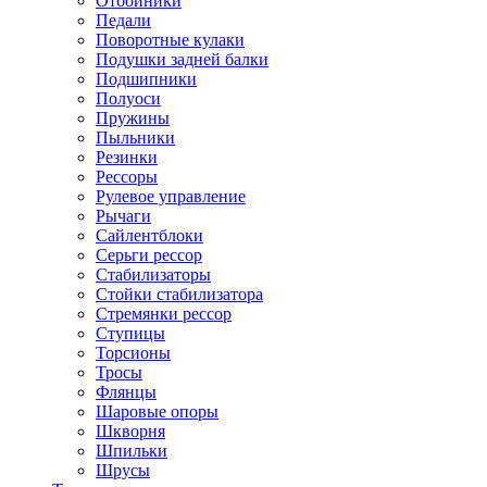
Отбойники
Педали
Поворотные кулаки
Подушки задней балки
Подшипники
Полуоси
Пружины
Пыльники
Резинки
Рессоры
Рулевое управление
Рычаги
Сайлентблоки
Серьги рессор
Стабилизаторы
Стойки стабилизатора
Стремянки рессор
Ступицы
Торсионы
Тросы
Флянцы
Шаровые опоры
Шкворня
Шпильки
Шрусы