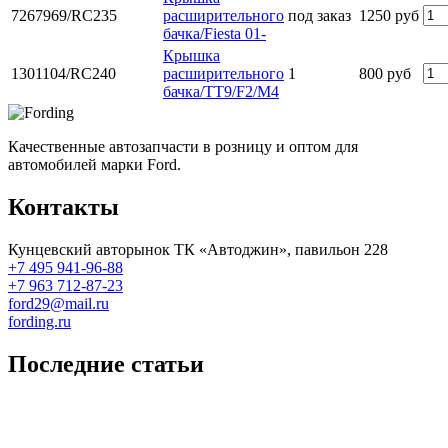
7267969/RC235
расширительного
под заказ
1250 руб
бачка/Fiesta 01-
Крышка
1301104/RC240
расширительного
1
800 руб
бачка/TT9/F2/M4
Качественные автозапчасти в розницу и оптом для
автомобилей марки Ford.
Контакты
Кунцевский авторынок ТК «Автоджин», павильон 228
+7 495 941-96-88
+7 963 712-87-23
ford29@mail.ru
fording.ru
Последние статьи
Покупка оригинальных запчастей форд для ремонта
Замена передних тормозных колодок на Форд Фокус 2