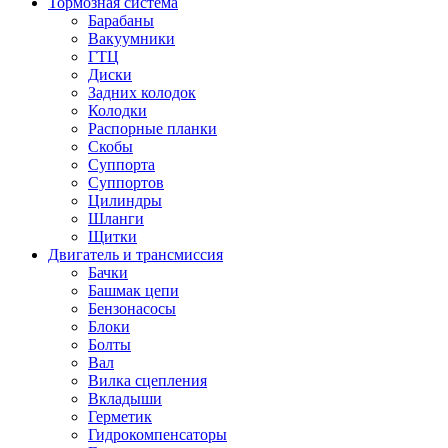
Тормозная система
Барабаны
Вакуумники
ГТЦ
Диски
Задних колодок
Колодки
Распорные планки
Скобы
Суппорта
Суппортов
Цилиндры
Шланги
Щитки
Двигатель и трансмиссия
Бачки
Башмак цепи
Бензонасосы
Блоки
Болты
Вал
Вилка сцепления
Вкладыши
Герметик
Гидрокомпенсаторы