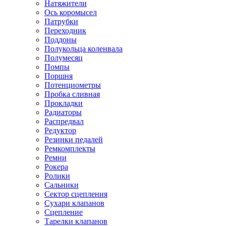
Натяжители
Ось коромысел
Патрубки
Переходник
Поддоны
Полукольца коленвала
Полумесяц
Помпы
Поршня
Потенциометры
Пробка сливная
Прокладки
Радиаторы
Распредвал
Редуктор
Резинки педалей
Ремкомплекты
Ремни
Рокера
Ролики
Сальники
Сектор сцепления
Сухари клапанов
Сцепление
Тарелки клапанов