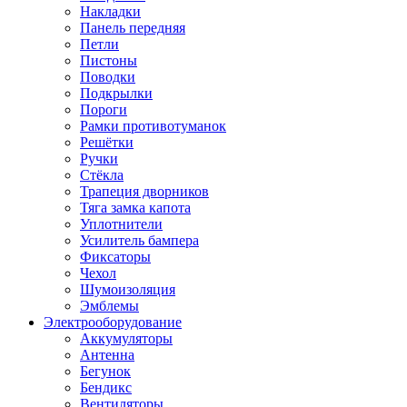
Накладки
Панель передняя
Петли
Пистоны
Поводки
Подкрылки
Пороги
Рамки противотуманок
Решётки
Ручки
Стёкла
Трапеция дворников
Тяга замка капота
Уплотнители
Усилитель бампера
Фиксаторы
Чехол
Шумоизоляция
Эмблемы
Электрооборудование
Аккумуляторы
Антенна
Бегунок
Бендикс
Вентиляторы