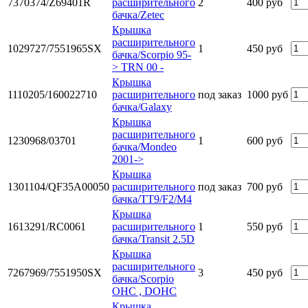
7370374/Z69401R
расширительного
2
400 руб
бачка/Zetec
Крышка
расширительного
1029727/7551965SX
1
450 руб
бачка/Scorpio 95-
> TRN 00 -
Крышка
1110205/160022710
расширительного
под заказ
1000 руб
бачка/Galaxy
Крышка
расширительного
1230968/03701
1
600 руб
бачка/Mondeo
2001->
Крышка
1301104/QF35A00050
расширительного
под заказ
700 руб
бачка/TT9/F2/M4
Крышка
1613291/RC0061
расширительного
1
550 руб
бачка/Transit 2.5D
Крышка
расширительного
7267969/7551950SX
3
450 руб
бачка/Scorpio
OHC , DOHC
Крышка