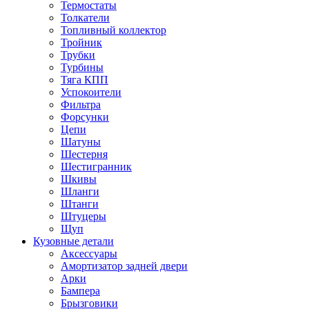
Термостаты
Толкатели
Топливный коллектор
Тройник
Трубки
Турбины
Тяга КПП
Успокоители
Фильтра
Форсунки
Цепи
Шатуны
Шестерня
Шестигранник
Шкивы
Шланги
Штанги
Штуцеры
Щуп
Кузовные детали
Аксессуары
Амортизатор задней двери
Арки
Бампера
Брызговики