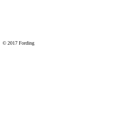
Замена передних тормозных колодок на Форд Фокус 2
Как поменять лампочку в форд фокус?
Форд Фокус 2. Разбираем панель приборов. Часть 2
Форд Фокус 2. Снимаем панель приборов. Часть 1
© 2017 Fording