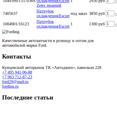
1049399/1557036S
охлаждения/Escort
1
2950 руб
Zetec нижний
Патрубок
7405637
под заказ
3850 руб
охлаждения/Escort
Патрубок
1004901/16123
1
1300 руб
охлаждения/Escort
Качественные автозапчасти в розницу и оптом для
автомобилей марки Ford.
Контакты
Кунцевский авторынок ТК «Автоджин», павильон 228
+7 495 941-96-88
+7 963 712-87-23
ford29@mail.ru
fording.ru
Последние статьи
Покупка оригинальных запчастей форд для ремонта