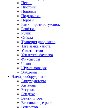
Петли
Пистоны
Поводки
Подкрылки
Пороги
Рамки противотуманок
Решётки
Ручки
Стёкла
Трапеция дворников
Тяга замка капота
Уплотнители
Усилитель бампера
Фиксаторы
Чехол
Шумоизоляция
Эмблемы
Электрооборудование
Аккумуляторы
Антенна
Бегунок
Бендикс
Вентиляторы
Втягивающее реле
Генератор