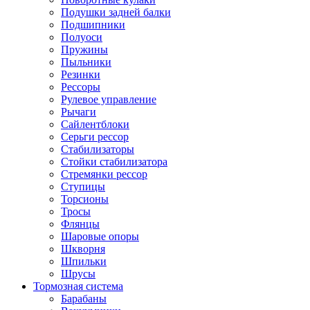
Подушки задней балки
Подшипники
Полуоси
Пружины
Пыльники
Резинки
Рессоры
Рулевое управление
Рычаги
Сайлентблоки
Серьги рессор
Стабилизаторы
Стойки стабилизатора
Стремянки рессор
Ступицы
Торсионы
Тросы
Флянцы
Шаровые опоры
Шкворня
Шпильки
Шрусы
Тормозная система
Барабаны