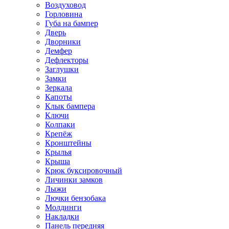
Воздуховод
Горловина
Губа на бампер
Дверь
Дворники
Демфер
Дефлекторы
Заглушки
Замки
Зеркала
Капоты
Клык бампера
Ключи
Колпаки
Крепёж
Кронштейны
Крылья
Крыша
Крюк буксировочный
Личинки замков
Лыжи
Лючки бензобака
Молдинги
Накладки
Панель передняя