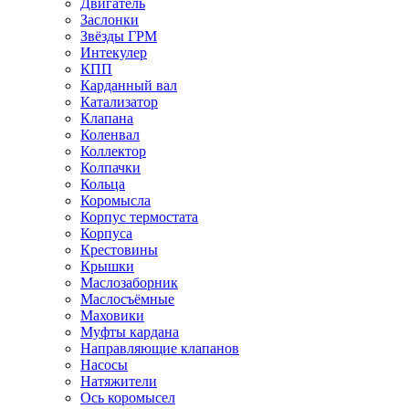
Двигатель
Заслонки
Звёзды ГРМ
Интекулер
КПП
Карданный вал
Катализатор
Клапана
Коленвал
Коллектор
Колпачки
Кольца
Коромысла
Корпус термостата
Корпуса
Крестовины
Крышки
Маслозаборник
Маслосъёмные
Маховики
Муфты кардана
Направляющие клапанов
Насосы
Натяжители
Ось коромысел