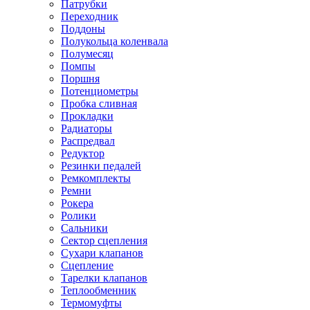
Патрубки
Переходник
Поддоны
Полукольца коленвала
Полумесяц
Помпы
Поршня
Потенциометры
Пробка сливная
Прокладки
Радиаторы
Распредвал
Редуктор
Резинки педалей
Ремкомплекты
Ремни
Рокера
Ролики
Сальники
Сектор сцепления
Сухари клапанов
Сцепление
Тарелки клапанов
Теплообменник
Термомуфты