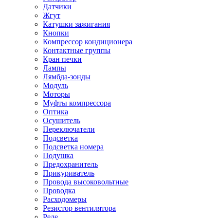
Датчики
Жгут
Катушки зажигания
Кнопки
Компрессор кондиционера
Контактные группы
Кран печки
Лампы
Лямбда-зонды
Модуль
Моторы
Муфты компрессора
Оптика
Осушитель
Переключатели
Подсветка
Подсветка номера
Подушка
Предохранитель
Прикуриватель
Провода высоковольтные
Проводка
Расходомеры
Резистор вентилятора
Реле