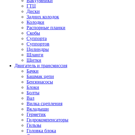
Вакуумники
ГТЦ
Диски
Задних колодок
Колодки
Распорные планки
Скобы
Суппорта
Суппортов
Цилиндры
Шланги
Щитки
Двигатель и трансмиссия
Бачки
Башмак цепи
Бензонасосы
Блоки
Болты
Вал
Вилка сцепления
Вкладыши
Герметик
Гидрокомпенсаторы
Гильзы
Головка блока