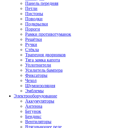
Панель передняя
Петли
Пистоны
Поводки
Подкрылки
Пороги
Рамки противотуманок
Решётки
Ручки
Стёкла
Трапеция дворников
Тяга замка капота
Уплотнители
Усилитель бампера
Фиксаторы
Чехол
Шумоизоляция
Эмблемы
Электрооборудование
Аккумуляторы
Антенна
Бегунок
Бендикс
Вентиляторы
Втягивающее реле