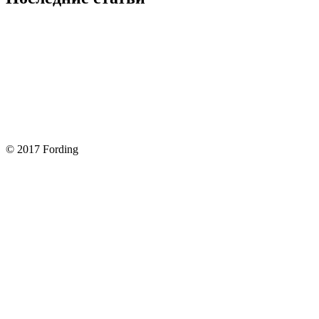
Покупка оригинальных запчастей форд для ремонта
Замена передних тормозных колодок на Форд Фокус 2
Как поменять лампочку в форд фокус?
Форд Фокус 2. Разбираем панель приборов. Часть 2
Форд Фокус 2. Снимаем панель приборов. Часть 1
© 2017 Fording