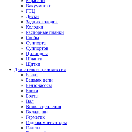
Барабаны
Вакуумники
ГТЦ
Диски
Задних колодок
Колодки
Распорные планки
Скобы
Суппорта
Суппортов
Цилиндры
Шланги
Щитки
Двигатель и трансмиссия
Бачки
Башмак цепи
Бензонасосы
Блоки
Болты
Вал
Вилка сцепления
Вкладыши
Герметик
Гидрокомпенсаторы
Гильзы