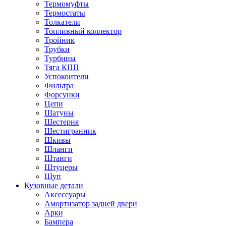
Термомуфты
Термостаты
Толкатели
Топливный коллектор
Тройник
Трубки
Турбины
Тяга КПП
Успокоители
Фильтра
Форсунки
Цепи
Шатуны
Шестерня
Шестигранник
Шкивы
Шланги
Штанги
Штуцеры
Щуп
Кузовные детали
Аксессуары
Амортизатор задней двери
Арки
Бампера