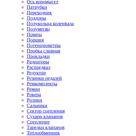
Ось коромысел
Патрубки
Переходник
Поддоны
Полукольца коленвала
Полумесяц
Помпы
Поршня
Потенциометры
Пробка сливная
Прокладки
Радиаторы
Распредвал
Редуктор
Резинки педалей
Ремкомплекты
Ремни
Рокера
Ролики
Сальники
Сектор сцепления
Сухари клапанов
Сцепление
Тарелки клапанов
Теплообменник