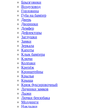
Брызговики
Воздуховод
Горловина
Губа на бампер
Дверь
Дворники
Демфер
Дефлекторы
Заглушки
Замки
Зеркала
Капоты
Клык бампера
Ключи
Колпаки
Крепёж
Кронштейны
Крылья
Крыша
Крюк буксировочный
Личинки замков
Лыжи
Лючки бензобака
Молдинги
Накладки