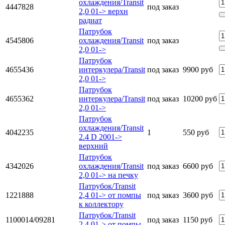
охлаждения/Transit
4447828
под заказ
2,0 01-> верхн
радиат
Патрубок
4545806
охлаждения/Transit
под заказ
2,0 01->
Патрубок
4655436
интеркулера/Transit
под заказ
9900 руб
2,0 01->
Патрубок
4655362
интеркулера/Transit
под заказ
10200 руб
2,0 01->
Патрубок
охлаждения/Transit
4042235
1
550 руб
2.4 D 2001->
верхний
Патрубок
4342026
охлаждения/Transit
под заказ
6600 руб
2,0 01-> на печку
Патрубок/Transit
1221888
2,4 01-> от помпы
под заказ
3600 руб
к коллектору
Патрубок/Transit
1100014/09281
под заказ
1150 руб
2,4 01-> от помпы