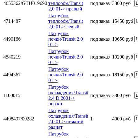
4655362/GTH019690
теплообм/Transit
под заказ
3300 руб
2,0 01-> правый
Патрубок
4714487
теплообм/Transit
под заказ
15450 руб
2,0 01-> левый
Патрубок
4490166
печки/Transit 2,0
под заказ
10650 руб
01->
Патрубок
4540219
печки/Transit 2,0
под заказ
10200 руб
01->
Патрубок
4494367
печки/Transit 2,0
под заказ
18150 руб
01->
Патрубок
охлаждения/Transit
1100015
под заказ
3300 руб
2.4 D 2001->
пер.кр.
Патрубок
охлаждения/Transit
4408497/09282
1
4000 руб
2,0 01-> нижний
радиат
Патрубок