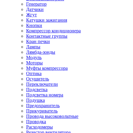
Генератор
Датчики
Жгут
Катушки зажигания
Кнопки
Компрессор кондиционера
Контактные группы
Кран печки
Лампы
Лямбда-зонды
Модуль
Моторы
Муфты компрессора
Оптика
Осушитель
Переключатели
Подсветка
Подсветка номера
Подушка
Предохранитель
Прикуриватель
Провода высоковольтные
Проводка
Расходомеры
Резистор вентилятора