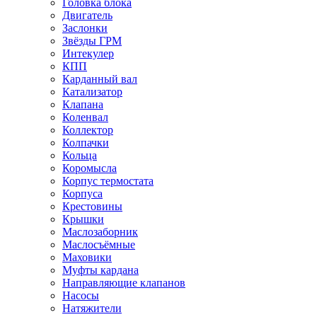
Головка блока
Двигатель
Заслонки
Звёзды ГРМ
Интекулер
КПП
Карданный вал
Катализатор
Клапана
Коленвал
Коллектор
Колпачки
Кольца
Коромысла
Корпус термостата
Корпуса
Крестовины
Крышки
Маслозаборник
Маслосъёмные
Маховики
Муфты кардана
Направляющие клапанов
Насосы
Натяжители