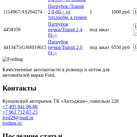
Патрубок /Transit
1114967/AS204274
2,0-00-> от
1
1000 руб
теплообм. к помпе
Патрубок
4458359
печки/Transit 2,4
под заказ
01->
Патрубок
4413475/GSH019615
печки/Transit 2,0
под заказ
6550 руб
01->
Качественные автозапчасти в розницу и оптом для
автомобилей марки Ford.
Контакты
Кунцевский авторынок ТК «Автоджин», павильон 228
+7 495 941-96-88
+7 963 712-87-23
ford29@mail.ru
fording.ru
Последние статьи