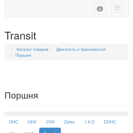
Toggle
0
navigati
Transit
Каталог товаров
Двигатель и трансмиссия
Поршня
Поршня
Навигация
OHC
OHV
CVH
Zetec
1.8 D
DOHC