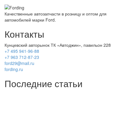
Качественные автозапчасти в розницу и оптом для
автомобилей марки Ford.
Контакты
Кунцевский авторынок ТК «Автоджин», павильон 228
+7 495 941-96-88
+7 963 712-87-23
ford29@mail.ru
fording.ru
Последние статьи
Покупка оригинальных запчастей форд для ремонта
Замена передних тормозных колодок на Форд Фокус 2
Как поменять лампочку в форд фокус?
Форд Фокус 2. Разбираем панель приборов. Часть 2
Форд Фокус 2. Снимаем панель приборов. Часть 1