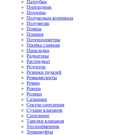
Патрубки
Переходник
Поддоны
Полукольца коленвала
Полумесяц
Помпы
Поршня
Потенциометры
Пробка сливная
Прокладки
Радиаторы
Распредвал
Редуктор
Резинки педалей
Ремкомплекты
Ремни
Рокера
Ролики
Сальники
Сектор сцепления
Сухари клапанов
Сцепление
Тарелки клапанов
Теплообменник
Термомуфты