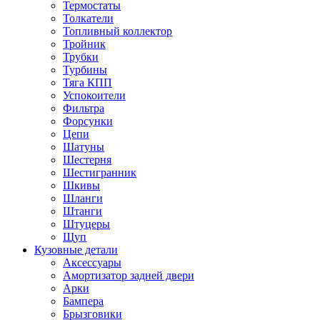
Термостаты
Толкатели
Топливный коллектор
Тройник
Трубки
Турбины
Тяга КПП
Успокоители
Фильтра
Форсунки
Цепи
Шатуны
Шестерня
Шестигранник
Шкивы
Шланги
Штанги
Штуцеры
Щуп
Кузовные детали
Аксессуары
Амортизатор задней двери
Арки
Бампера
Брызговики