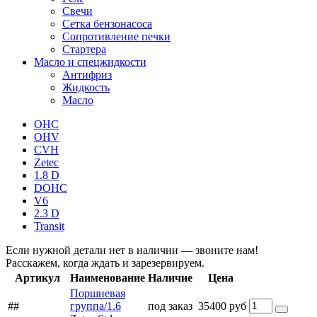
Свечи
Сетка бензонасоса
Сопротивление печки
Стартера
Масло и спецжидкости
Антифриз
Жидкость
Масло
OHC
OHV
CVH
Zetec
1.8 D
DOHC
V6
2.3 D
Transit
Если нужной детали нет в наличии — звоните нам!
Расскажем, когда ждать и зарезервируем.
Артикул
Наименование
Наличие
Цена
Поршневая
##
группа/1.6
под заказ
35400 руб