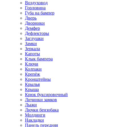
Воздуховод
Горловина
Губа на бампер
Дверь
Дворники
Демфер
Дефлекторы
Заглушки
Замки
Зеркала
Капоты
Клык бампера
Ключи
Колпаки
Крепёж
Кронштейны
Крылья
Крыша
Крюк буксировочный
Личинки замков
Лыжи
Лючки бензобака
Молдинги
Накладки
Панель передняя