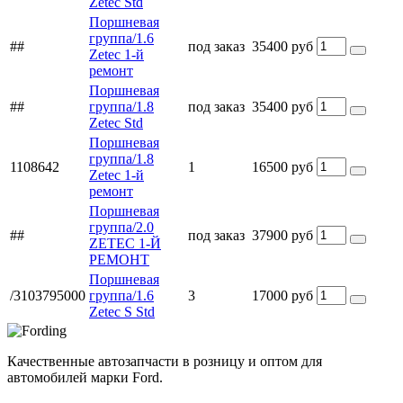
Zetec Std
Поршневая
группа/1.6
##
под заказ
35400 руб
Zetec 1-й
ремонт
Поршневая
##
группа/1.8
под заказ
35400 руб
Zetec Std
Поршневая
группа/1.8
1108642
1
16500 руб
Zetec 1-й
ремонт
Поршневая
группа/2.0
##
под заказ
37900 руб
ZETEC 1-Й
РЕМОНТ
Поршневая
/3103795000
группа/1.6
3
17000 руб
Zetec S Std
Качественные автозапчасти в розницу и оптом для
автомобилей марки Ford.