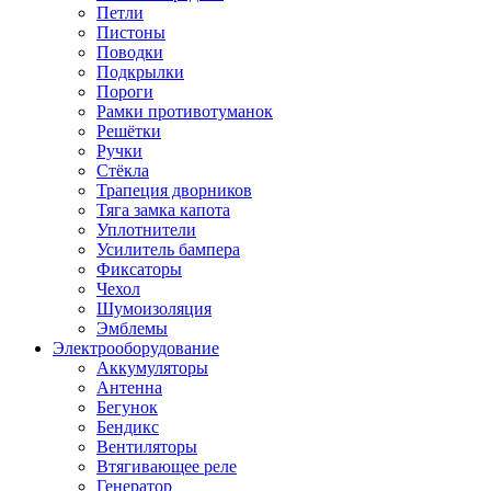
Петли
Пистоны
Поводки
Подкрылки
Пороги
Рамки противотуманок
Решётки
Ручки
Стёкла
Трапеция дворников
Тяга замка капота
Уплотнители
Усилитель бампера
Фиксаторы
Чехол
Шумоизоляция
Эмблемы
Электрооборудование
Аккумуляторы
Антенна
Бегунок
Бендикс
Вентиляторы
Втягивающее реле
Генератор