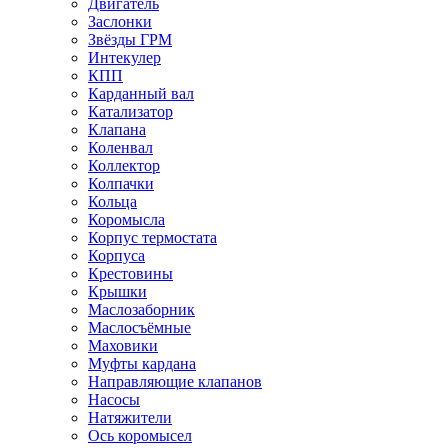
Двигатель
Заслонки
Звёзды ГРМ
Интекулер
КПП
Карданный вал
Катализатор
Клапана
Коленвал
Коллектор
Колпачки
Кольца
Коромысла
Корпус термостата
Корпуса
Крестовины
Крышки
Маслозаборник
Маслосъёмные
Маховики
Муфты кардана
Направляющие клапанов
Насосы
Натяжители
Ось коромысел