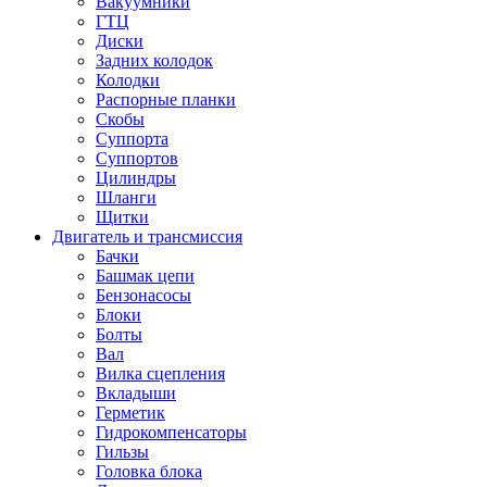
Вакуумники
ГТЦ
Диски
Задних колодок
Колодки
Распорные планки
Скобы
Суппорта
Суппортов
Цилиндры
Шланги
Щитки
Двигатель и трансмиссия
Бачки
Башмак цепи
Бензонасосы
Блоки
Болты
Вал
Вилка сцепления
Вкладыши
Герметик
Гидрокомпенсаторы
Гильзы
Головка блока