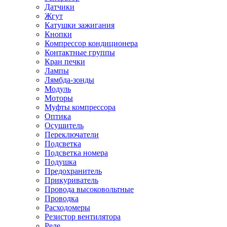
Датчики
Жгут
Катушки зажигания
Кнопки
Компрессор кондиционера
Контактные группы
Кран печки
Лампы
Лямбда-зонды
Модуль
Моторы
Муфты компрессора
Оптика
Осушитель
Переключатели
Подсветка
Подсветка номера
Подушка
Предохранитель
Прикуриватель
Провода высоковольтные
Проводка
Расходомеры
Резистор вентилятора
Реле