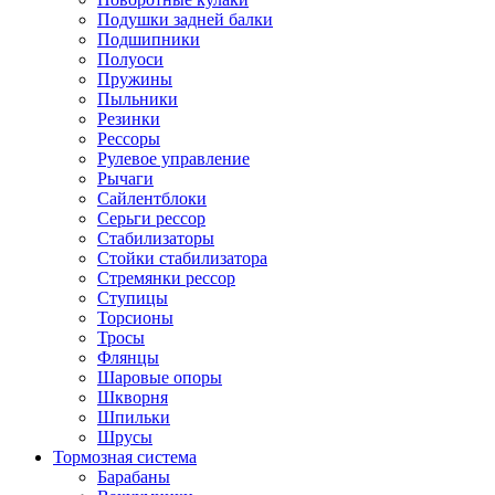
Подушки задней балки
Подшипники
Полуоси
Пружины
Пыльники
Резинки
Рессоры
Рулевое управление
Рычаги
Сайлентблоки
Серьги рессор
Стабилизаторы
Стойки стабилизатора
Стремянки рессор
Ступицы
Торсионы
Тросы
Флянцы
Шаровые опоры
Шкворня
Шпильки
Шрусы
Тормозная система
Барабаны