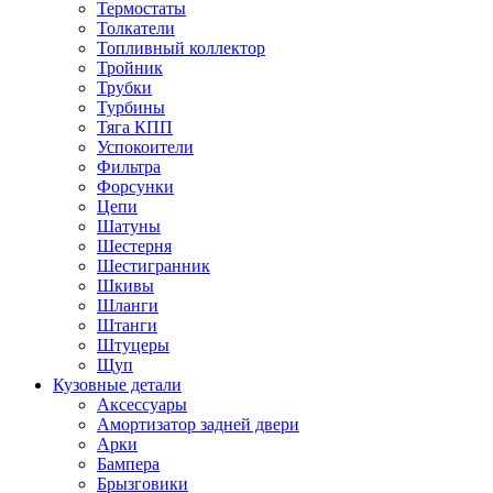
Термостаты
Толкатели
Топливный коллектор
Тройник
Трубки
Турбины
Тяга КПП
Успокоители
Фильтра
Форсунки
Цепи
Шатуны
Шестерня
Шестигранник
Шкивы
Шланги
Штанги
Штуцеры
Щуп
Кузовные детали
Аксессуары
Амортизатор задней двери
Арки
Бампера
Брызговики