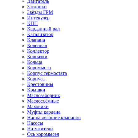
Двигатель
Заслонки
Звёзды ГРМ
Интекулер
КПП
Карданный вал
Катализатор
Клапана
Коленвал
Коллектор
Колпачки
Кольца
Коромысла
Корпус термостата
Корпуса
Крестовины
Крышки
Маслозаборник
Маслосъёмные
Маховики
Муфты кардана
Направляющие клапанов
Насосы
Натяжители
Ось коромысел