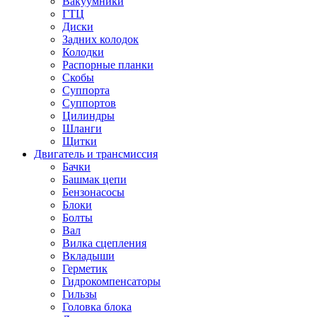
Вакуумники
ГТЦ
Диски
Задних колодок
Колодки
Распорные планки
Скобы
Суппорта
Суппортов
Цилиндры
Шланги
Щитки
Двигатель и трансмиссия
Бачки
Башмак цепи
Бензонасосы
Блоки
Болты
Вал
Вилка сцепления
Вкладыши
Герметик
Гидрокомпенсаторы
Гильзы
Головка блока