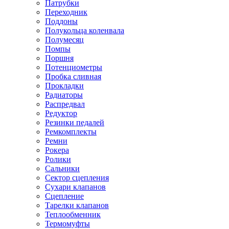
Патрубки
Переходник
Поддоны
Полукольца коленвала
Полумесяц
Помпы
Поршня
Потенциометры
Пробка сливная
Прокладки
Радиаторы
Распредвал
Редуктор
Резинки педалей
Ремкомплекты
Ремни
Рокера
Ролики
Сальники
Сектор сцепления
Сухари клапанов
Сцепление
Тарелки клапанов
Теплообменник
Термомуфты