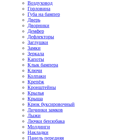
Воздуховод
Горловина
Губа на бампер
Дверь
Дворники
Демфер
Дефлекторы
Заглушки
Замки
Зеркала
Капоты
Клык бампера
Ключи
Колпаки
Крепёж
Кронштейны
Крылья
Крыша
Крюк буксировочный
Личинки замков
Лыжи
Лючки бензобака
Молдинги
Накладки
Панель передняя