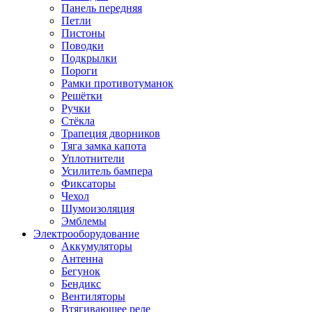
Панель передняя
Петли
Пистоны
Поводки
Подкрылки
Пороги
Рамки противотуманок
Решётки
Ручки
Стёкла
Трапеция дворников
Тяга замка капота
Уплотнители
Усилитель бампера
Фиксаторы
Чехол
Шумоизоляция
Эмблемы
Электрооборудование
Аккумуляторы
Антенна
Бегунок
Бендикс
Вентиляторы
Втягивающее реле