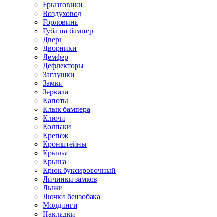
Брызговики
Воздуховод
Горловина
Губа на бампер
Дверь
Дворники
Демфер
Дефлекторы
Заглушки
Замки
Зеркала
Капоты
Клык бампера
Ключи
Колпаки
Крепёж
Кронштейны
Крылья
Крыша
Крюк буксировочный
Личинки замков
Лыжи
Лючки бензобака
Молдинги
Накладки