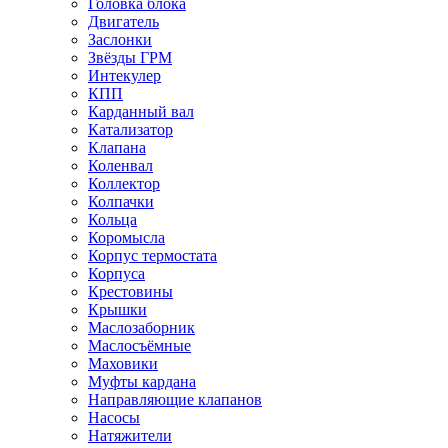
Головка блока
Двигатель
Заслонки
Звёзды ГРМ
Интекулер
КПП
Карданный вал
Катализатор
Клапана
Коленвал
Коллектор
Колпачки
Кольца
Коромысла
Корпус термостата
Корпуса
Крестовины
Крышки
Маслозаборник
Маслосъёмные
Маховики
Муфты кардана
Направляющие клапанов
Насосы
Натяжители