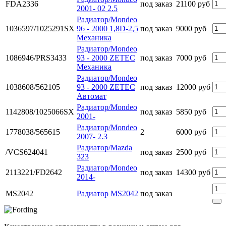
FDA2336
под заказ
21100 руб
2001- 02 2.5
Радиатор/Mondeo
1036597/1025291SX
96 - 2000 1,8D-2,5
под заказ
9000 руб
Механика
Радиатор/Mondeo
1086946/PRS3433
93 - 2000 ZETEC
под заказ
7000 руб
Механика
Радиатор/Mondeo
1038608/562105
93 - 2000 ZETEC
под заказ
12000 руб
Автомат
Радиатор/Mondeo
1142808/1025066SX
под заказ
5850 руб
2001-
Радиатор/Mondeo
1778038/565615
2
6000 руб
2007- 2.3
Радиатор/Mazda
/VCS624041
под заказ
2500 руб
323
Радиатор/Mondeo
2113221/FD2642
под заказ
14300 руб
2014-
MS2042
Радиатор MS2042
под заказ