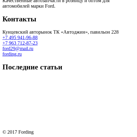
Качественные автозапчасти в розницу и оптом для
автомобилей марки Ford.
Контакты
Кунцевский авторынок ТК «Автоджин», павильон 228
+7 495 941-96-88
+7 963 712-87-23
ford29@mail.ru
fording.ru
Последние статьи
Покупка оригинальных запчастей форд для ремонта
Замена передних тормозных колодок на Форд Фокус 2
Как поменять лампочку в форд фокус?
Форд Фокус 2. Разбираем панель приборов. Часть 2
Форд Фокус 2. Снимаем панель приборов. Часть 1
© 2017 Fording