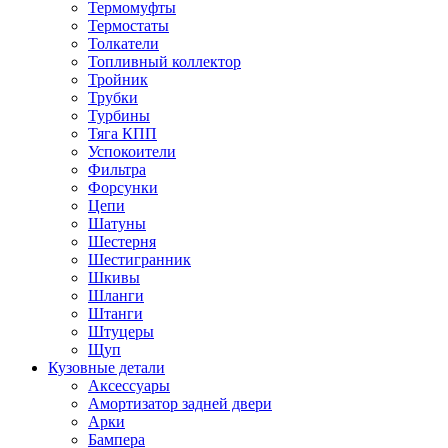
Термомуфты
Термостаты
Толкатели
Топливный коллектор
Тройник
Трубки
Турбины
Тяга КПП
Успокоители
Фильтра
Форсунки
Цепи
Шатуны
Шестерня
Шестигранник
Шкивы
Шланги
Штанги
Штуцеры
Щуп
Кузовные детали
Аксессуары
Амортизатор задней двери
Арки
Бампера