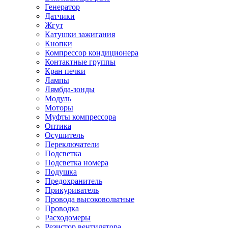
Генератор
Датчики
Жгут
Катушки зажигания
Кнопки
Компрессор кондиционера
Контактные группы
Кран печки
Лампы
Лямбда-зонды
Модуль
Моторы
Муфты компрессора
Оптика
Осушитель
Переключатели
Подсветка
Подсветка номера
Подушка
Предохранитель
Прикуриватель
Провода высоковольтные
Проводка
Расходомеры
Резистор вентилятора