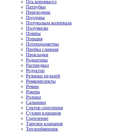
Ось коромысел
Патрубки
Переходник
Поддоны
Полукольца коленвала
Полумесяц
Помпы
Поршня
Потенциометры
Пробка сливная
Прокладки
Радиаторы
Распредвал
Редуктор
Резинки педалей
Ремкомплекты
Ремни
Рокера
Ролики
Сальники
Сектор сцепления
Сухари клапанов
Сцепление
Тарелки клапанов
Теплообменник