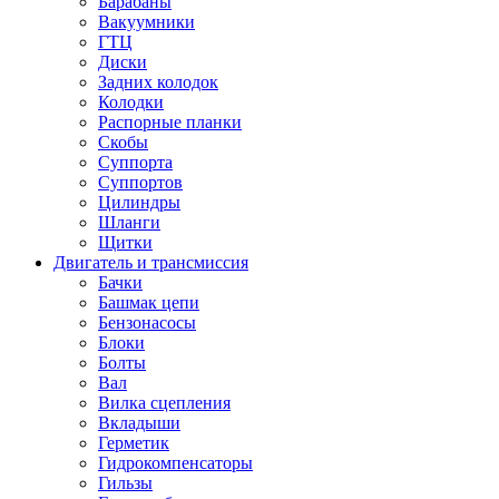
Барабаны
Вакуумники
ГТЦ
Диски
Задних колодок
Колодки
Распорные планки
Скобы
Суппорта
Суппортов
Цилиндры
Шланги
Щитки
Двигатель и трансмиссия
Бачки
Башмак цепи
Бензонасосы
Блоки
Болты
Вал
Вилка сцепления
Вкладыши
Герметик
Гидрокомпенсаторы
Гильзы