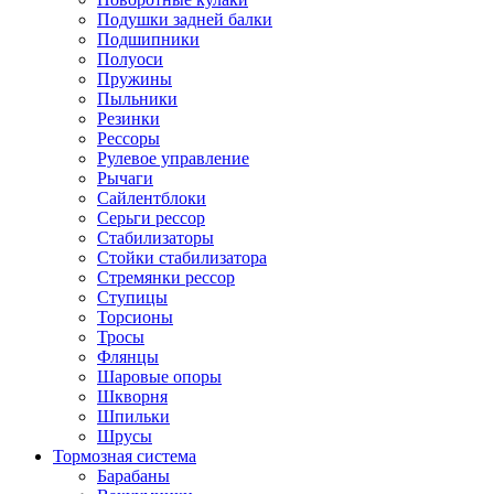
Подушки задней балки
Подшипники
Полуоси
Пружины
Пыльники
Резинки
Рессоры
Рулевое управление
Рычаги
Сайлентблоки
Серьги рессор
Стабилизаторы
Стойки стабилизатора
Стремянки рессор
Ступицы
Торсионы
Тросы
Флянцы
Шаровые опоры
Шкворня
Шпильки
Шрусы
Тормозная система
Барабаны