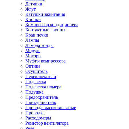
Датчики
Жгут
Катушки зажигания
Кнопки
Компрессор кондиционера
Контактные группы
Кран печки
Лампы
Лямбда-зонды
Модуль
Моторы
Муфты компрессора
Оптика
Осушитель
Переключатели
Подсветка
Подсветка номера
Подушка
Предохранитель
Прикуриватель
Провода высоковольтные
Проводка
Расходомеры
Резистор вентилятора
Реле