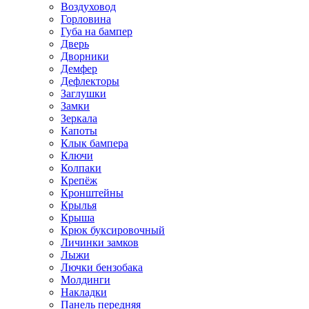
Воздуховод
Горловина
Губа на бампер
Дверь
Дворники
Демфер
Дефлекторы
Заглушки
Замки
Зеркала
Капоты
Клык бампера
Ключи
Колпаки
Крепёж
Кронштейны
Крылья
Крыша
Крюк буксировочный
Личинки замков
Лыжи
Лючки бензобака
Молдинги
Накладки
Панель передняя