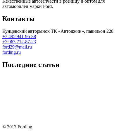
Качественные автозапчасти в розницу и оптом для
автомобилей марки Ford.
Контакты
Кунцевский авторынок ТК «Автоджин», павильон 228
+7 495 941-96-88
+7 963 712-87-23
ford29@mail.ru
fording.ru
Последние статьи
Покупка оригинальных запчастей форд для ремонта
Замена передних тормозных колодок на Форд Фокус 2
Как поменять лампочку в форд фокус?
Форд Фокус 2. Разбираем панель приборов. Часть 2
Форд Фокус 2. Снимаем панель приборов. Часть 1
© 2017 Fording