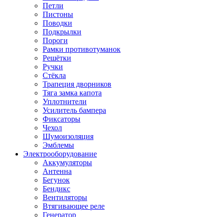
Петли
Пистоны
Поводки
Подкрылки
Пороги
Рамки противотуманок
Решётки
Ручки
Стёкла
Трапеция дворников
Тяга замка капота
Уплотнители
Усилитель бампера
Фиксаторы
Чехол
Шумоизоляция
Эмблемы
Электрооборудование
Аккумуляторы
Антенна
Бегунок
Бендикс
Вентиляторы
Втягивающее реле
Генератор