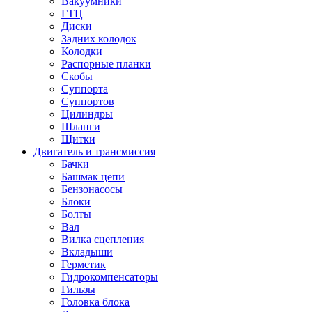
Вакуумники
ГТЦ
Диски
Задних колодок
Колодки
Распорные планки
Скобы
Суппорта
Суппортов
Цилиндры
Шланги
Щитки
Двигатель и трансмиссия
Бачки
Башмак цепи
Бензонасосы
Блоки
Болты
Вал
Вилка сцепления
Вкладыши
Герметик
Гидрокомпенсаторы
Гильзы
Головка блока