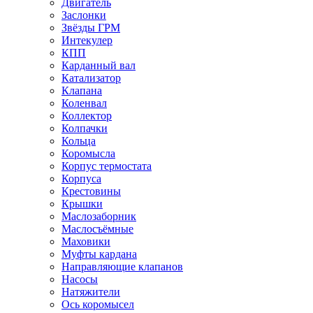
Двигатель
Заслонки
Звёзды ГРМ
Интекулер
КПП
Карданный вал
Катализатор
Клапана
Коленвал
Коллектор
Колпачки
Кольца
Коромысла
Корпус термостата
Корпуса
Крестовины
Крышки
Маслозаборник
Маслосъёмные
Маховики
Муфты кардана
Направляющие клапанов
Насосы
Натяжители
Ось коромысел