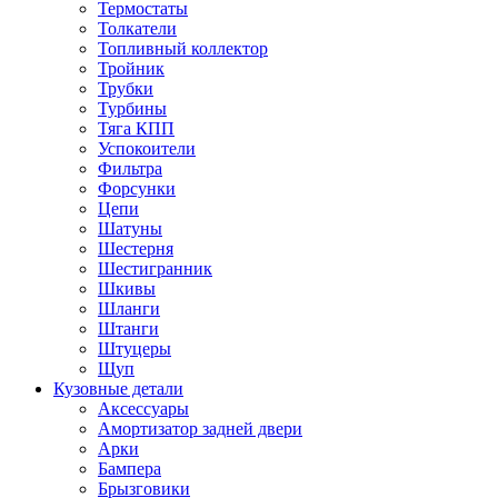
Термостаты
Толкатели
Топливный коллектор
Тройник
Трубки
Турбины
Тяга КПП
Успокоители
Фильтра
Форсунки
Цепи
Шатуны
Шестерня
Шестигранник
Шкивы
Шланги
Штанги
Штуцеры
Щуп
Кузовные детали
Аксессуары
Амортизатор задней двери
Арки
Бампера
Брызговики