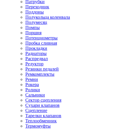
Патрубки
Переходник
Поддоны
Полукольца коленвала
Полумесяц
Помпы
Поршня
Потенциометры
Пробка сливная
Прокладки
Радиаторы
Распредвал
Редуктор
Резинки педалей
Ремкомплекты
Ремни
Рокера
Ролики
Сальники
Сектор сцепления
Сухари клапанов
Сцепление
Тарелки клапанов
Теплообменник
Термомуфты