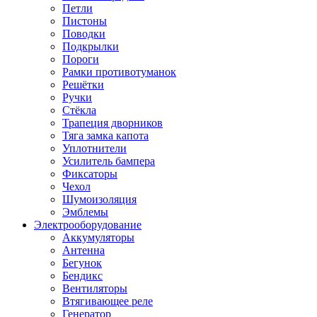
Петли
Пистоны
Поводки
Подкрылки
Пороги
Рамки противотуманок
Решётки
Ручки
Стёкла
Трапеция дворников
Тяга замка капота
Уплотнители
Усилитель бампера
Фиксаторы
Чехол
Шумоизоляция
Эмблемы
Электрооборудование
Аккумуляторы
Антенна
Бегунок
Бендикс
Вентиляторы
Втягивающее реле
Генератор