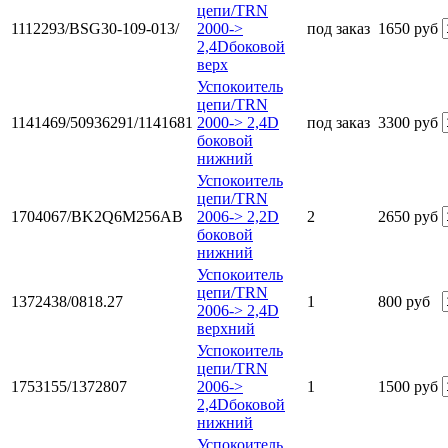
цепи/TRN
1112293/BSG30-109-013/
2000->
под заказ
1650 руб
2,4Dбоковой
верх
Успокоитель
цепи/TRN
1141469/50936291/1141681
2000-> 2,4D
под заказ
3300 руб
боковой
нижний
Успокоитель
цепи/TRN
1704067/BK2Q6M256AB
2006-> 2,2D
2
2650 руб
боковой
нижний
Успокоитель
цепи/TRN
1372438/0818.27
1
800 руб
2006-> 2,4D
верхний
Успокоитель
цепи/TRN
1753155/1372807
2006->
1
1500 руб
2,4Dбоковой
нижний
Успокоитель