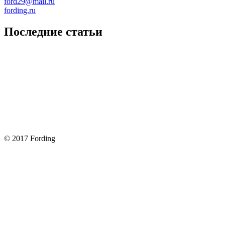
ford29@mail.ru
fording.ru
Последние статьи
Покупка оригинальных запчастей форд для ремонта
Замена передних тормозных колодок на Форд Фокус 2
Как поменять лампочку в форд фокус?
Форд Фокус 2. Разбираем панель приборов. Часть 2
Форд Фокус 2. Снимаем панель приборов. Часть 1
© 2017 Fording