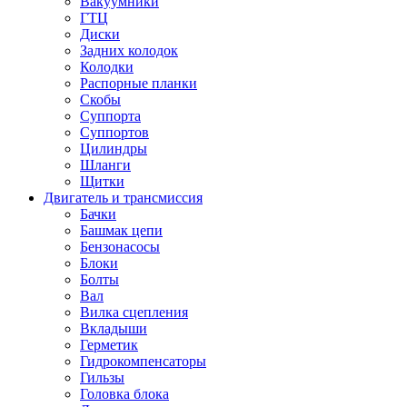
Вакуумники
ГТЦ
Диски
Задних колодок
Колодки
Распорные планки
Скобы
Суппорта
Суппортов
Цилиндры
Шланги
Щитки
Двигатель и трансмиссия
Бачки
Башмак цепи
Бензонасосы
Блоки
Болты
Вал
Вилка сцепления
Вкладыши
Герметик
Гидрокомпенсаторы
Гильзы
Головка блока