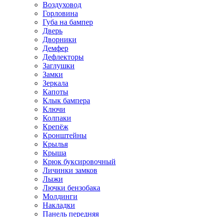
Воздуховод
Горловина
Губа на бампер
Дверь
Дворники
Демфер
Дефлекторы
Заглушки
Замки
Зеркала
Капоты
Клык бампера
Ключи
Колпаки
Крепёж
Кронштейны
Крылья
Крыша
Крюк буксировочный
Личинки замков
Лыжи
Лючки бензобака
Молдинги
Накладки
Панель передняя