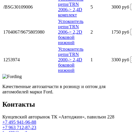
цепи/TRN
/BSG30109006
5
3000 руб
2006-> 2,4D
комплект
Успокоитель
цепи/TRN
1704067/9675805980
2006-> 2,2D
2
1750 руб
боковой
нижний
Успокоитель
цепи/TRN
1253974
2000-> 2,4D
1
3300 руб
боковой
нижний
Качественные автозапчасти в розницу и оптом для
автомобилей марки Ford.
Контакты
Кунцевский авторынок ТК «Автоджин», павильон 228
+7 495 941-96-88
+7 963 712-87-23