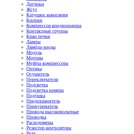
Датчики
Жгут
Катушки зажигания
Кнопки
Компрессор кондиционера
Контактные группы
Кран печки
Лампы
Лямбда-зонды
Модуль
Моторы
Муфты компрессора
Оптика
Осушитель
Переключатели
Подсветка
Подсветка номера
Подушка
Предохранитель
Прикуриватель
Провода высоковольтные
Проводка
Расходомеры
Резистор вентилятора
Реле