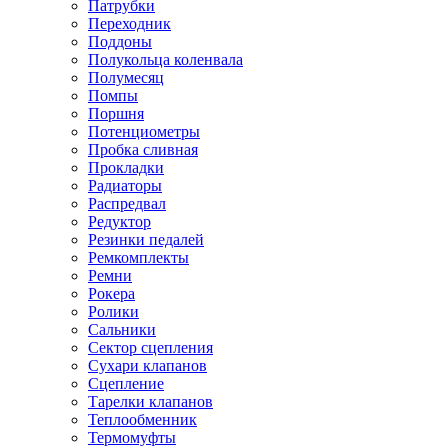
Патрубки
Переходник
Поддоны
Полукольца коленвала
Полумесяц
Помпы
Поршня
Потенциометры
Пробка сливная
Прокладки
Радиаторы
Распредвал
Редуктор
Резинки педалей
Ремкомплекты
Ремни
Рокера
Ролики
Сальники
Сектор сцепления
Сухари клапанов
Сцепление
Тарелки клапанов
Теплообменник
Термомуфты