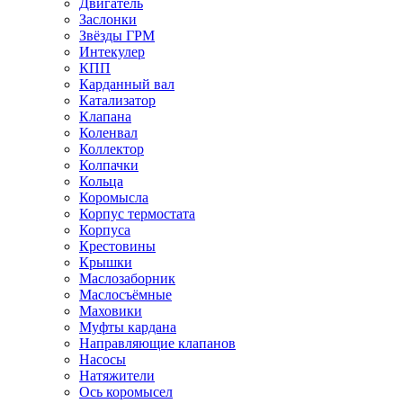
Двигатель
Заслонки
Звёзды ГРМ
Интекулер
КПП
Карданный вал
Катализатор
Клапана
Коленвал
Коллектор
Колпачки
Кольца
Коромысла
Корпус термостата
Корпуса
Крестовины
Крышки
Маслозаборник
Маслосъёмные
Маховики
Муфты кардана
Направляющие клапанов
Насосы
Натяжители
Ось коромысел