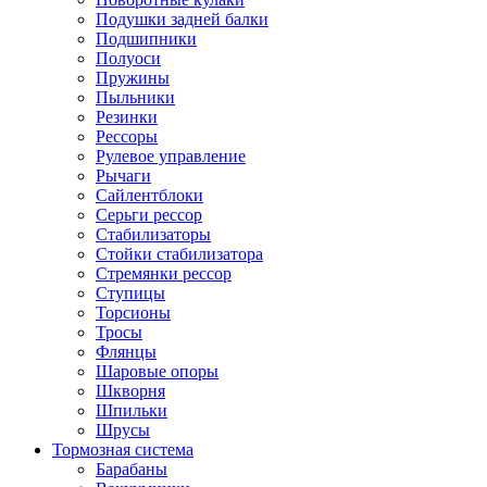
Подушки задней балки
Подшипники
Полуоси
Пружины
Пыльники
Резинки
Рессоры
Рулевое управление
Рычаги
Сайлентблоки
Серьги рессор
Стабилизаторы
Стойки стабилизатора
Стремянки рессор
Ступицы
Торсионы
Тросы
Флянцы
Шаровые опоры
Шкворня
Шпильки
Шрусы
Тормозная система
Барабаны