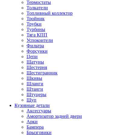
Термостаты
Толкатели
Топливный коллектор
Тройник
Трубки
Турбины
Тяга КПП
Успокоители
Фильтра
Форсунки
Цепи
Шатуны
Шестерня
Шестигранник
Шкивы
Шланги
Штанги
Штуцеры
Щуп
Кузовные детали
Аксессуары
Амортизатор задней двери
Арки
Бампера
Брызговики