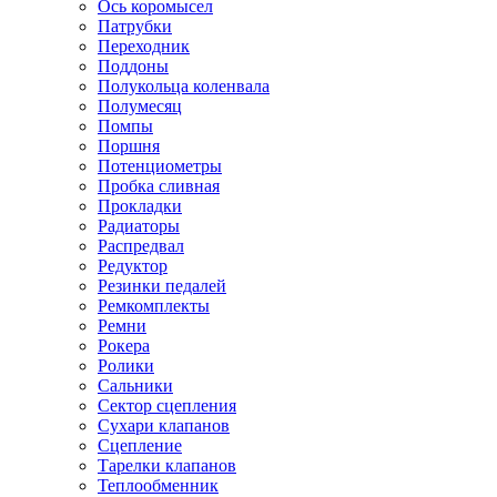
Ось коромысел
Патрубки
Переходник
Поддоны
Полукольца коленвала
Полумесяц
Помпы
Поршня
Потенциометры
Пробка сливная
Прокладки
Радиаторы
Распредвал
Редуктор
Резинки педалей
Ремкомплекты
Ремни
Рокера
Ролики
Сальники
Сектор сцепления
Сухари клапанов
Сцепление
Тарелки клапанов
Теплообменник