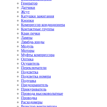
Генератор
Датчики
Жгут
Катушки зажигания
Кнопки
Компрессор кондиционера
Контактные группы
Кран печки
Лампы
Лямбда-зонды
Модуль
Моторы
Муфты компрессора
Оптика
Осушитель
Переключатели
Подсветка
Подсветка номера
Подушка
Предохранитель
Прикуриватель
Провода высоковольтные
Проводка
Расходомеры
Резистор вентилятора