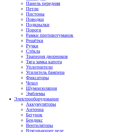
Панель передняя
Петли
Пистоны
Поводки
Подкрылки
Пороги
Рамки противотуманок
Решётки
Ручки
Стёкла
Трапеция дворников
Тяга замка капота
Уплотнители
Усилитель бампера
Фиксаторы
Чехол
Шумоизоляция
Эмблемы
Электрооборудование
Аккумуляторы
Антенна
Бегунок
Бендикс
Вентиляторы
Втягивающее реле