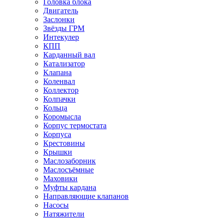
Головка блока
Двигатель
Заслонки
Звёзды ГРМ
Интекулер
КПП
Карданный вал
Катализатор
Клапана
Коленвал
Коллектор
Колпачки
Кольца
Коромысла
Корпус термостата
Корпуса
Крестовины
Крышки
Маслозаборник
Маслосъёмные
Маховики
Муфты кардана
Направляющие клапанов
Насосы
Натяжители