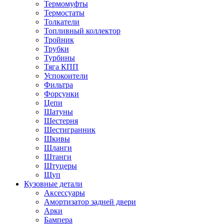
Термомуфты
Термостаты
Толкатели
Топливный коллектор
Тройник
Трубки
Турбины
Тяга КПП
Успокоители
Фильтра
Форсунки
Цепи
Шатуны
Шестерня
Шестигранник
Шкивы
Шланги
Штанги
Штуцеры
Щуп
Кузовные детали
Аксессуары
Амортизатор задней двери
Арки
Бампера