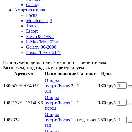
Galaxy
Амортизаторов
Focus
Mondeo 1,2,3
Transit
Escort
Fiesta 96->/Ka
S-Max/Mon 07->
Galaxy 96-2000
Fusion/Fiesta 01->
Если нужной детали нет в наличии — звоните нам!
Расскажем, когда ждать и зарезервируем.
Артикул
Наименование
Наличие
Цена
Опоры
1300459/PSE4037
аморт./Focus 2
2
1300 руб
зад
Опоры
1087177/1217148SX
аморт./Focus 1
2
1800 руб
перед
Опоры
1087337
аморт./Focus 1
под заказ
2500 руб
зад
Опоры