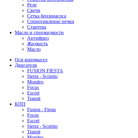
Реле
Свечи
Сетка бензонасоса
Сопротивление печки
Стартера
Масло и спецжидкости
Антифриз
Жидкость
Масло
Оси коромысел
Двигателя
FUSION FIESTA
Sierra - Scorpio
Mondeo
Focus
Escort
Transit
КПП
Fusion - Fiesta
Focus
Escort
Sierra - Scorpio
Transit
Mondeo