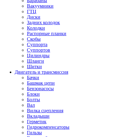
Барабаны
Вакуумники
ГТЦ
Диски
Задних колодок
Колодки
Распорные планки
Скобы
Суппорта
Суппортов
Цилиндры
Шланги
Щитки
Двигатель и трансмиссия
Бачки
Башмак цепи
Бензонасосы
Блоки
Болты
Вал
Вилка сцепления
Вкладыши
Герметик
Гидрокомпенсаторы
Гильзы