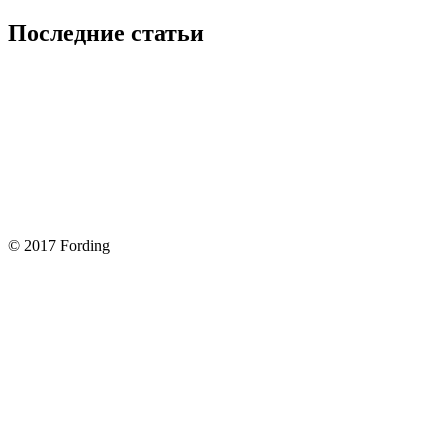
Последние статьи
Покупка оригинальных запчастей форд для ремонта
Замена передних тормозных колодок на Форд Фокус 2
Как поменять лампочку в форд фокус?
Форд Фокус 2. Разбираем панель приборов. Часть 2
Форд Фокус 2. Снимаем панель приборов. Часть 1
© 2017 Fording