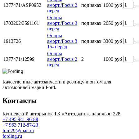
1377471/ASP0952
аморт./Focus 2
под заказ
1000 руб
перед
Опоры
1703202/3591101
аморт./Focus 3
под заказ
2650 руб
перед
Опоры
1913726
аморт./Focus 3
под заказ
3300 руб
15- перед
Опоры
1377471/12599
аморт./Focus 2
2
1000 руб
перед
Качественные автозапчасти в розницу и оптом для
автомобилей марки Ford.
Контакты
Кунцевский авторынок ТК «Автоджин», павильон 228
+7 495 941-96-88
+7 963 712-87-23
ford29@mail.ru
fording.ru