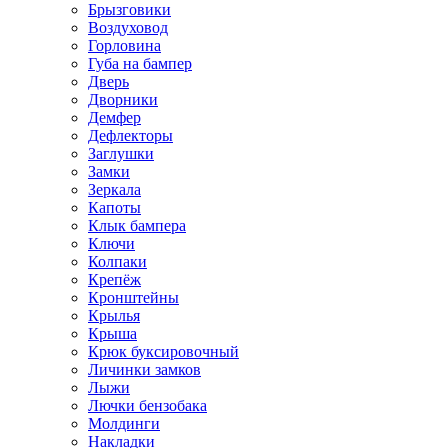
Брызговики
Воздуховод
Горловина
Губа на бампер
Дверь
Дворники
Демфер
Дефлекторы
Заглушки
Замки
Зеркала
Капоты
Клык бампера
Ключи
Колпаки
Крепёж
Кронштейны
Крылья
Крыша
Крюк буксировочный
Личинки замков
Лыжи
Лючки бензобака
Молдинги
Накладки