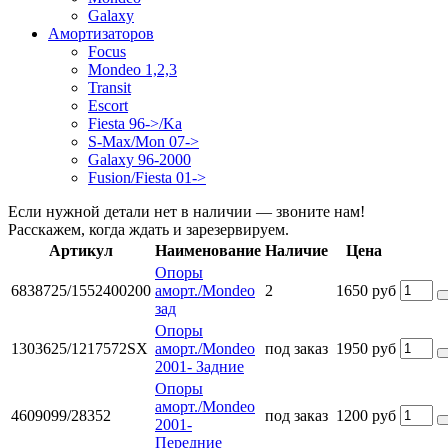
Galaxy
Амортизаторов
Focus
Mondeo 1,2,3
Transit
Escort
Fiesta 96->/Ka
S-Max/Mon 07->
Galaxy 96-2000
Fusion/Fiesta 01->
Если нужной детали нет в наличии — звоните нам!
Расскажем, когда ждать и зарезервируем.
Артикул
Наименование
Наличие
Цена
Опоры
6838725/1552400200
аморт./Mondeo
2
1650 руб
зад
Опоры
1303625/1217572SX
аморт./Mondeo
под заказ
1950 руб
2001- Задние
Опоры
аморт./Mondeo
4609099/28352
под заказ
1200 руб
2001-
Передние