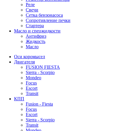
Реле
Свечи
Сетка бензонасоса
Сопротивление печки
Стартера
Масло и спецжидкости
Антифриз
Жидкость
Масло
Оси коромысел
Двигателя
FUSION FIESTA
Sierra - Scorpio
Mondeo
Focus
Escort
Transit
КПП
Fusion - Fiesta
Focus
Escort
Sierra - Scorpio
Transit
Mondeo