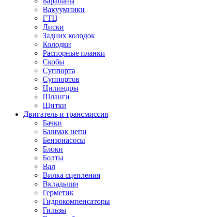
Барабаны
Вакуумники
ГТЦ
Диски
Задних колодок
Колодки
Распорные планки
Скобы
Суппорта
Суппортов
Цилиндры
Шланги
Щитки
Двигатель и трансмиссия
Бачки
Башмак цепи
Бензонасосы
Блоки
Болты
Вал
Вилка сцепления
Вкладыши
Герметик
Гидрокомпенсаторы
Гильзы