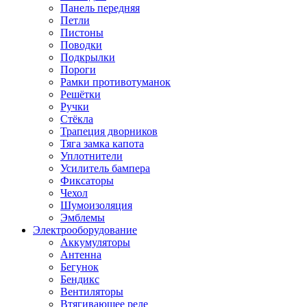
Панель передняя
Петли
Пистоны
Поводки
Подкрылки
Пороги
Рамки противотуманок
Решётки
Ручки
Стёкла
Трапеция дворников
Тяга замка капота
Уплотнители
Усилитель бампера
Фиксаторы
Чехол
Шумоизоляция
Эмблемы
Электрооборудование
Аккумуляторы
Антенна
Бегунок
Бендикс
Вентиляторы
Втягивающее реле