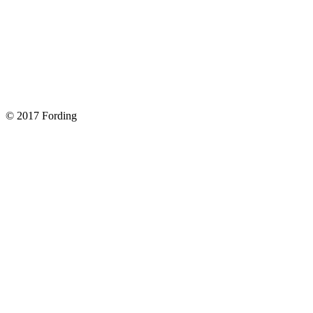
Замена передних тормозных колодок на Форд Фокус 2
Как поменять лампочку в форд фокус?
Форд Фокус 2. Разбираем панель приборов. Часть 2
Форд Фокус 2. Снимаем панель приборов. Часть 1
© 2017 Fording