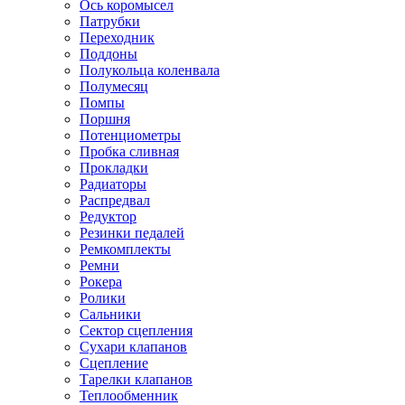
Ось коромысел
Патрубки
Переходник
Поддоны
Полукольца коленвала
Полумесяц
Помпы
Поршня
Потенциометры
Пробка сливная
Прокладки
Радиаторы
Распредвал
Редуктор
Резинки педалей
Ремкомплекты
Ремни
Рокера
Ролики
Сальники
Сектор сцепления
Сухари клапанов
Сцепление
Тарелки клапанов
Теплообменник