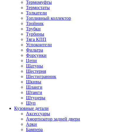
Термомуфты
Термостаты
Толкатели
Топливный коллектор
Тройник
Трубки
Турбины
Тяга КПП
Успокоители
Фильтра
Форсунки
Цепи
Шатуны
Шестерня
Шестигранник
Шкивы
Шланги
Штанги
Штуцеры
Щуп
Кузовные детали
Аксессуары
Амортизатор задней двери
Арки
Бампера