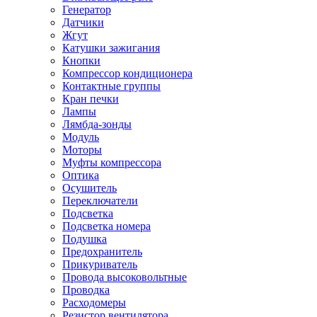
Генератор
Датчики
Жгут
Катушки зажигания
Кнопки
Компрессор кондиционера
Контактные группы
Кран печки
Лампы
Лямбда-зонды
Модуль
Моторы
Муфты компрессора
Оптика
Осушитель
Переключатели
Подсветка
Подсветка номера
Подушка
Предохранитель
Прикуриватель
Провода высоковольтные
Проводка
Расходомеры
Резистор вентилятора