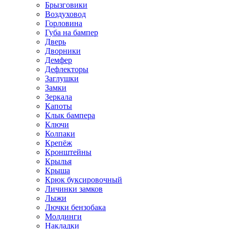
Брызговики
Воздуховод
Горловина
Губа на бампер
Дверь
Дворники
Демфер
Дефлекторы
Заглушки
Замки
Зеркала
Капоты
Клык бампера
Ключи
Колпаки
Крепёж
Кронштейны
Крылья
Крыша
Крюк буксировочный
Личинки замков
Лыжи
Лючки бензобака
Молдинги
Накладки