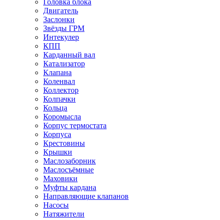
Головка блока
Двигатель
Заслонки
Звёзды ГРМ
Интекулер
КПП
Карданный вал
Катализатор
Клапана
Коленвал
Коллектор
Колпачки
Кольца
Коромысла
Корпус термостата
Корпуса
Крестовины
Крышки
Маслозаборник
Маслосъёмные
Маховики
Муфты кардана
Направляющие клапанов
Насосы
Натяжители