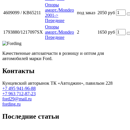
Опоры
аморт./Mondeo
4609099 / KB65211
под заказ
2050 руб
2001->
Передние
Опоры
1793880/1217097SX
аморт./Mondeo
2
1650 руб
Передние
Качественные автозапчасти в розницу и оптом для
автомобилей марки Ford.
Контакты
Кунцевский авторынок ТК «Автоджин», павильон 228
+7 495 941-96-88
+7 963 712-87-23
ford29@mail.ru
fording.ru
Последние статьи
Покупка оригинальных запчастей форд для ремонта