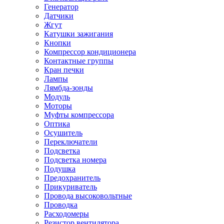
Генератор
Датчики
Жгут
Катушки зажигания
Кнопки
Компрессор кондиционера
Контактные группы
Кран печки
Лампы
Лямбда-зонды
Модуль
Моторы
Муфты компрессора
Оптика
Осушитель
Переключатели
Подсветка
Подсветка номера
Подушка
Предохранитель
Прикуриватель
Провода высоковольтные
Проводка
Расходомеры
Резистор вентилятора