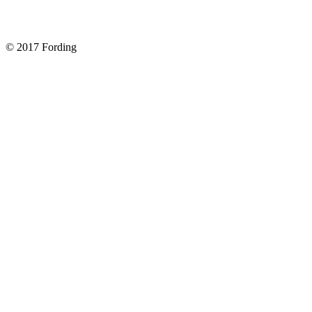
Форд Фокус 2. Снимаем панель приборов. Часть 1
© 2017 Fording