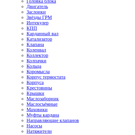
Головка блока
Двигатель
Заслонки
Звёзды ГРМ
Интекулер
КПП
Карданный вал
Катализатор
Клапана
Коленвал
Коллектор
Колпачки
Кольца
Коромысла
Корпус термостата
Корпуса
Крестовины
Крышки
Маслозаборник
Маслосъёмные
Маховики
Муфты кардана
Направляющие клапанов
Насосы
Натяжители