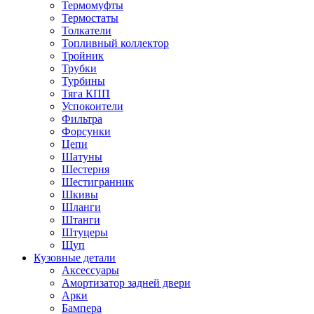
Термомуфты
Термостаты
Толкатели
Топливный коллектор
Тройник
Трубки
Турбины
Тяга КПП
Успокоители
Фильтра
Форсунки
Цепи
Шатуны
Шестерня
Шестигранник
Шкивы
Шланги
Штанги
Штуцеры
Щуп
Кузовные детали
Аксессуары
Амортизатор задней двери
Арки
Бампера