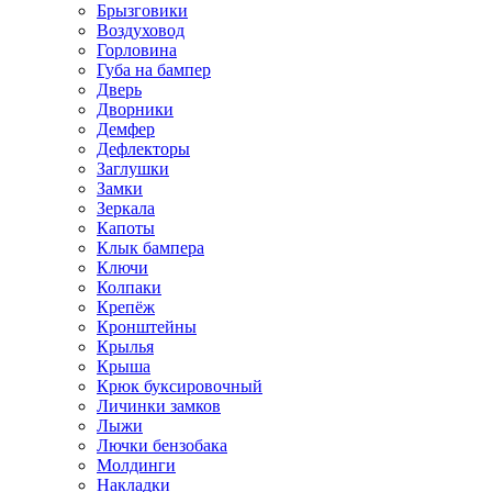
Брызговики
Воздуховод
Горловина
Губа на бампер
Дверь
Дворники
Демфер
Дефлекторы
Заглушки
Замки
Зеркала
Капоты
Клык бампера
Ключи
Колпаки
Крепёж
Кронштейны
Крылья
Крыша
Крюк буксировочный
Личинки замков
Лыжи
Лючки бензобака
Молдинги
Накладки