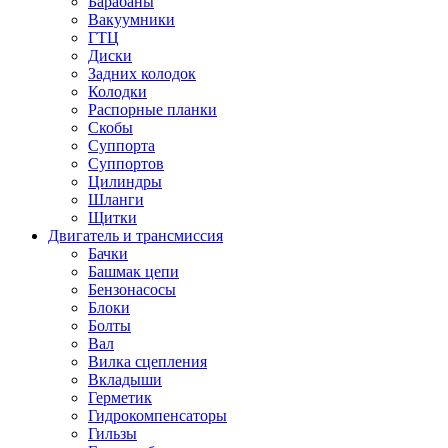
Барабаны
Вакуумники
ГТЦ
Диски
Задних колодок
Колодки
Распорные планки
Скобы
Суппорта
Суппортов
Цилиндры
Шланги
Щитки
Двигатель и трансмиссия
Бачки
Башмак цепи
Бензонасосы
Блоки
Болты
Вал
Вилка сцепления
Вкладыши
Герметик
Гидрокомпенсаторы
Гильзы