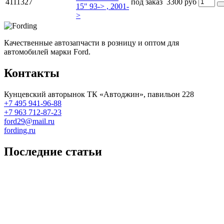
4111327
под заказ
3300 руб
15" 93-> , 2001-
>
Качественные автозапчасти в розницу и оптом для
автомобилей марки Ford.
Контакты
Кунцевский авторынок ТК «Автоджин», павильон 228
+7 495 941-96-88
+7 963 712-87-23
ford29@mail.ru
fording.ru
Последние статьи
Покупка оригинальных запчастей форд для ремонта
Замена передних тормозных колодок на Форд Фокус 2
Как поменять лампочку в форд фокус?
Форд Фокус 2. Разбираем панель приборов. Часть 2