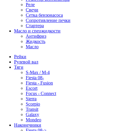
Реле
Свечи
Сетка бензонасоса
Сопротивление печки
Стартера
Масло и спецжидкости
Антифриз
Жидкость
Масло
Рейки
Рулевой вал
Тяги
S-Max / M-4
Fiesta 08-
Fiesta - Fusion
Escort
Focus - Connect
Sierra
Scorpio
Transit
Galaxy
Mondeo
Наконечники
Fiesta 08->