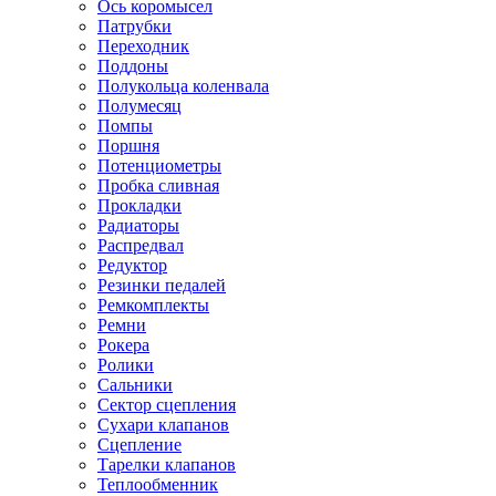
Ось коромысел
Патрубки
Переходник
Поддоны
Полукольца коленвала
Полумесяц
Помпы
Поршня
Потенциометры
Пробка сливная
Прокладки
Радиаторы
Распредвал
Редуктор
Резинки педалей
Ремкомплекты
Ремни
Рокера
Ролики
Сальники
Сектор сцепления
Сухари клапанов
Сцепление
Тарелки клапанов
Теплообменник