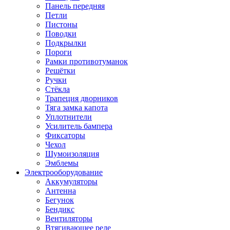
Панель передняя
Петли
Пистоны
Поводки
Подкрылки
Пороги
Рамки противотуманок
Решётки
Ручки
Стёкла
Трапеция дворников
Тяга замка капота
Уплотнители
Усилитель бампера
Фиксаторы
Чехол
Шумоизоляция
Эмблемы
Электрооборудование
Аккумуляторы
Антенна
Бегунок
Бендикс
Вентиляторы
Втягивающее реле