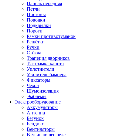
Панель передняя
Петли
Пистоны
Поводки
Подкрылки
Пороги
Рамки противотуманок
Решётки
Ручки
Стёкла
Трапеция дворников
Тяга замка капота
Уплотнители
Усилитель бампера
Фиксаторы
Чехол
Шумоизоляция
Эмблемы
Электрооборудование
Аккумуляторы
Антенна
Бегунок
Бендикс
Вентиляторы
Втягивающее реле