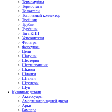
Термомуфты
Термостаты
Толкатели
Топливный коллектор
Тройник
Трубки
Турбины
Тяга КПП
Успокоители
Фильтра
Форсунки
Цепи
Шатуны
Шестерня
Шестигранник
Шкивы
Шланги
Штанги
Штуцеры
Щуп
Кузовные детали
Аксессуары
Амортизатор задней двери
Арки
Бампера