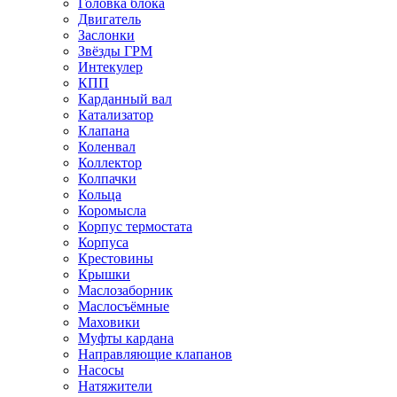
Головка блока
Двигатель
Заслонки
Звёзды ГРМ
Интекулер
КПП
Карданный вал
Катализатор
Клапана
Коленвал
Коллектор
Колпачки
Кольца
Коромысла
Корпус термостата
Корпуса
Крестовины
Крышки
Маслозаборник
Маслосъёмные
Маховики
Муфты кардана
Направляющие клапанов
Насосы
Натяжители