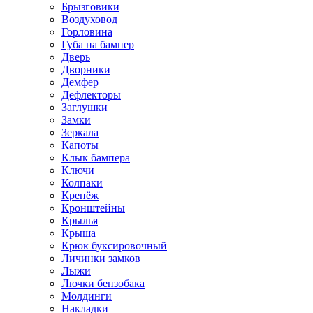
Брызговики
Воздуховод
Горловина
Губа на бампер
Дверь
Дворники
Демфер
Дефлекторы
Заглушки
Замки
Зеркала
Капоты
Клык бампера
Ключи
Колпаки
Крепёж
Кронштейны
Крылья
Крыша
Крюк буксировочный
Личинки замков
Лыжи
Лючки бензобака
Молдинги
Накладки