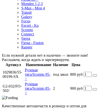
Mondeo 1,2,3
S-Max - Mon 4
Transit
Galaxy
Focus
Escort - Ka
Scorpio
Connect
Sierra
Fiesta - Fusion
Ranger
Если нужной детали нет в наличии — звоните нам!
Расскажем, когда ждать и зарезервируем.
Артикул
Наименование
Наличие
Цена
Рулевая
1029836/55-
тяга/Scorpio 95-
под заказ
800 руб
00199-SX
>
Рулевая
G2-032/FO-
тяга/Scorpio 85-
2
900 руб
502/
>
Качественные автозапчасти в розницу и оптом для