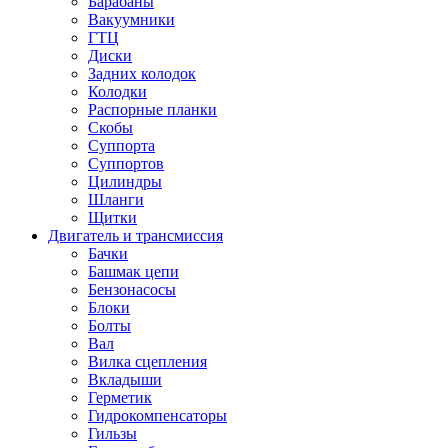
Барабаны
Вакуумники
ГТЦ
Диски
Задних колодок
Колодки
Распорные планки
Скобы
Суппорта
Суппортов
Цилиндры
Шланги
Щитки
Двигатель и трансмиссия
Бачки
Башмак цепи
Бензонасосы
Блоки
Болты
Вал
Вилка сцепления
Вкладыши
Герметик
Гидрокомпенсаторы
Гильзы