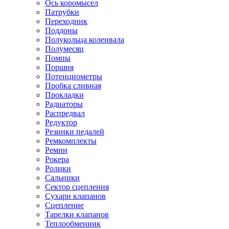
Ось коромысел
Патрубки
Переходник
Поддоны
Полукольца коленвала
Полумесяц
Помпы
Поршня
Потенциометры
Пробка сливная
Прокладки
Радиаторы
Распредвал
Редуктор
Резинки педалей
Ремкомплекты
Ремни
Рокера
Ролики
Сальники
Сектор сцепления
Сухари клапанов
Сцепление
Тарелки клапанов
Теплообменник