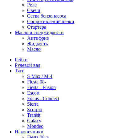
Реле
Свечи
Сетка бензонасоса
Сопротивление печки
Стартера
Масло и спецжидкости
Антифриз
Жидкость
Масло
Рейки
Рулевой вал
Тяги
S-Max / M-4
Fiesta 08-
Fiesta - Fusion
Escort
Focus - Connect
Sierra
Scorpio
Transit
Galaxy
Mondeo
Наконечники
Fiesta 08->