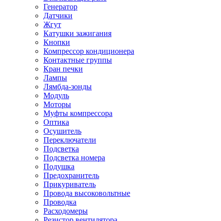
Генератор
Датчики
Жгут
Катушки зажигания
Кнопки
Компрессор кондиционера
Контактные группы
Кран печки
Лампы
Лямбда-зонды
Модуль
Моторы
Муфты компрессора
Оптика
Осушитель
Переключатели
Подсветка
Подсветка номера
Подушка
Предохранитель
Прикуриватель
Провода высоковольтные
Проводка
Расходомеры
Резистор вентилятора