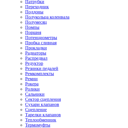
Патрубки
Переходник
Поддоны
Полукольца коленвала
Полумесяц
Помпы
Поршня
Потенциометры
Пробка сливная
Прокладки
Радиаторы
Распредвал
Редуктор
Резинки педалей
Ремкомплекты
Ремни
Рокера
Ролики
Сальники
Сектор сцепления
Сухари клапанов
Сцепление
Тарелки клапанов
Теплообменник
Термомуфты