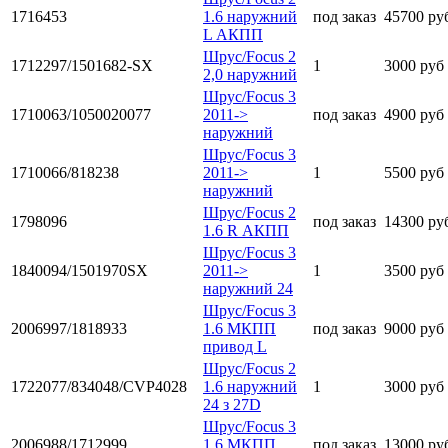
1716453
1.6 наружний
под заказ
45700 ру
L АКПП
Шрус/Focus 2
1712297/1501682-SX
1
3000 руб
2,0 наружний
Шрус/Focus 3
1710063/1050020077
2011->
под заказ
4900 руб
наружний
Шрус/Focus 3
1710066/818238
2011->
1
5500 руб
наружний
Шрус/Focus 2
1798096
под заказ
14300 ру
1.6 R АКПП
Шрус/Focus 3
1840094/1501970SX
2011->
1
3500 руб
наружний 24
Шрус/Focus 3
2006997/1818933
1.6 МКПП
под заказ
9000 руб
привод L
Шрус/Focus 2
1722077/834048/CVP4028
1.6 наружний
1
3000 руб
24 з 27D
Шрус/Focus 3
2006988/1712999
1.6 МКПП
под заказ
13000 ру