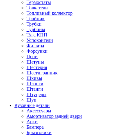
Термостаты
Толкатели
Топливный коллектор
Тройник
Трубки
Турбины
Тяга КПП
Успокоители
Фильтра
Форсунки
Цепи
Шатуны
Шестерня
Шестигранник
Шкивы
Шланги
Штанги
Штуцеры
Щуп
Кузовные детали
Аксессуары
Амортизатор задней двери
Арки
Бампера
Брызговики