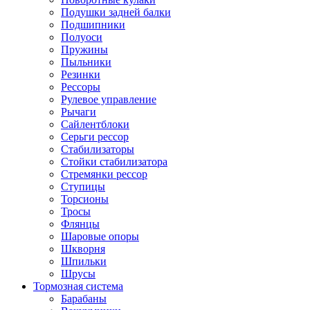
Подушки задней балки
Подшипники
Полуоси
Пружины
Пыльники
Резинки
Рессоры
Рулевое управление
Рычаги
Сайлентблоки
Серьги рессор
Стабилизаторы
Стойки стабилизатора
Стремянки рессор
Ступицы
Торсионы
Тросы
Флянцы
Шаровые опоры
Шкворня
Шпильки
Шрусы
Тормозная система
Барабаны