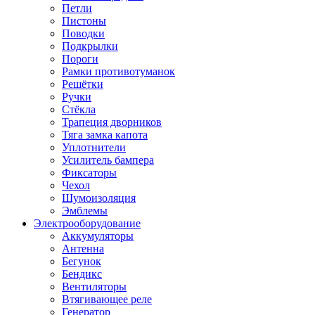
Петли
Пистоны
Поводки
Подкрылки
Пороги
Рамки противотуманок
Решётки
Ручки
Стёкла
Трапеция дворников
Тяга замка капота
Уплотнители
Усилитель бампера
Фиксаторы
Чехол
Шумоизоляция
Эмблемы
Электрооборудование
Аккумуляторы
Антенна
Бегунок
Бендикс
Вентиляторы
Втягивающее реле
Генератор