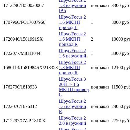
Шрус/Focus 2
1712296/1050020067
1.8 наружний
под заказ
3300 руб
IB5
Шрус/Focus 2
1707966/FO17007966
1.6 МКПП
1
8000 руб
привод L
Шрус/Focus 2
1726946/1581991SX
1.6 МКПП
2
10000 ру
привод R
Шрус/Focus 2
1722077/M8111044
1
3300 руб
1.6 наружний
Шрус/Focus 2
1686113/1581984SX/218358
1.8 МКПП
под заказ
12100 ру
привод R
Шрус/Focus 3
2011-> 1.6
1762790/1818933
под заказ
11500 ру
МКПП привод
L
Шрус/Focus 2
1722076/1676312
1.6 наружний
под заказ
24050 ру
R
Шрус/Focus 2
1712297/CV-P 1810 K
под заказ
2750 руб
2,0 наружний
Шрус/Focus 2