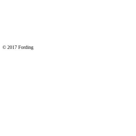
Замена передних тормозных колодок на Форд Фокус 2
Как поменять лампочку в форд фокус?
Форд Фокус 2. Разбираем панель приборов. Часть 2
Форд Фокус 2. Снимаем панель приборов. Часть 1
© 2017 Fording