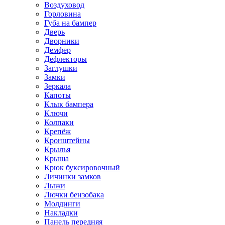
Воздуховод
Горловина
Губа на бампер
Дверь
Дворники
Демфер
Дефлекторы
Заглушки
Замки
Зеркала
Капоты
Клык бампера
Ключи
Колпаки
Крепёж
Кронштейны
Крылья
Крыша
Крюк буксировочный
Личинки замков
Лыжи
Лючки бензобака
Молдинги
Накладки
Панель передняя