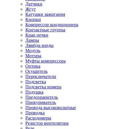
Датчики
Жгут
Катушки зажигания
Кнопки
Компрессор кондиционера
Контактные группы
Кран печки
Лампы
Лямбда-зонды
Модуль
Моторы
Муфты компрессора
Оптика
Осушитель
Переключатели
Подсветка
Подсветка номера
Подушка
Предохранитель
Прикуриватель
Провода высоковольтные
Проводка
Расходомеры
Резистор вентилятора
Реле