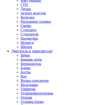
Вакуумники
ГТЦ
Диски
Задних колодок
Колодки
Распорные планки
Скобы
Суппорта
Суппортов
Цилиндры
Шланги
Щитки
Двигатель и трансмиссия
Бачки
Башмак цепи
Бензонасосы
Блоки
Болты
Вал
Вилка сцепления
Вкладыши
Герметик
Гидрокомпенсаторы
Гильзы
Головка блока