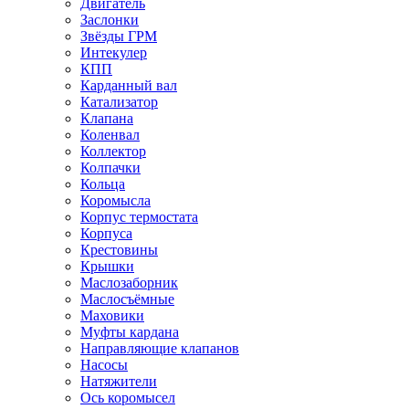
Двигатель
Заслонки
Звёзды ГРМ
Интекулер
КПП
Карданный вал
Катализатор
Клапана
Коленвал
Коллектор
Колпачки
Кольца
Коромысла
Корпус термостата
Корпуса
Крестовины
Крышки
Маслозаборник
Маслосъёмные
Маховики
Муфты кардана
Направляющие клапанов
Насосы
Натяжители
Ось коромысел