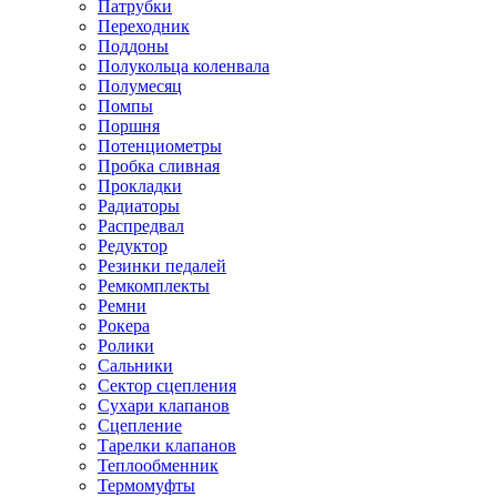
Патрубки
Переходник
Поддоны
Полукольца коленвала
Полумесяц
Помпы
Поршня
Потенциометры
Пробка сливная
Прокладки
Радиаторы
Распредвал
Редуктор
Резинки педалей
Ремкомплекты
Ремни
Рокера
Ролики
Сальники
Сектор сцепления
Сухари клапанов
Сцепление
Тарелки клапанов
Теплообменник
Термомуфты