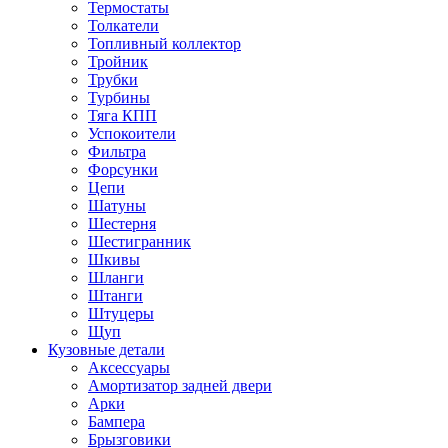
Термостаты
Толкатели
Топливный коллектор
Тройник
Трубки
Турбины
Тяга КПП
Успокоители
Фильтра
Форсунки
Цепи
Шатуны
Шестерня
Шестигранник
Шкивы
Шланги
Штанги
Штуцеры
Щуп
Кузовные детали
Аксессуары
Амортизатор задней двери
Арки
Бампера
Брызговики