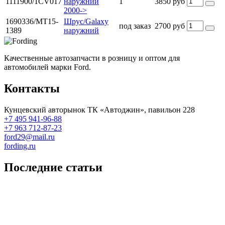
1111900/1CV017
наружний
1
3850 руб
2000->
1690336/MT15-
Шрус/Galaxy
под заказ
2700 руб
1389
наружний
Качественные автозапчасти в розницу и оптом для
автомобилей марки Ford.
Контакты
Кунцевский авторынок ТК «Автоджин», павильон 228
+7 495 941-96-88
+7 963 712-87-23
ford29@mail.ru
fording.ru
Последние статьи
Покупка оригинальных запчастей форд для ремонта
Замена передних тормозных колодок на Форд Фокус 2
Как поменять лампочку в форд фокус?