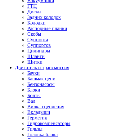
Вакуумники
ГТЦ
Диски
Задних колодок
Колодки
Распорные планки
Скобы
Суппорта
Суппортов
Цилиндры
Шланги
Щитки
Двигатель и трансмиссия
Бачки
Башмак цепи
Бензонасосы
Блоки
Болты
Вал
Вилка сцепления
Вкладыши
Герметик
Гидрокомпенсаторы
Гильзы
Головка блока