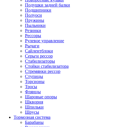
Подушки задней балки
Подшипники
Полуоси
Пружины
Пыльники
Резинки
Рессоры
Рулевое управление
Рычаги
Сайлентблоки
Серьги рессор
Стабилизаторы
Стойки стабилизатора
Стремянки рессор
Ступицы
Торсионы
Тросы
Флянцы
Шаровые опоры
Шкворня
Шпильки
Шрусы
Тормозная система
Барабаны