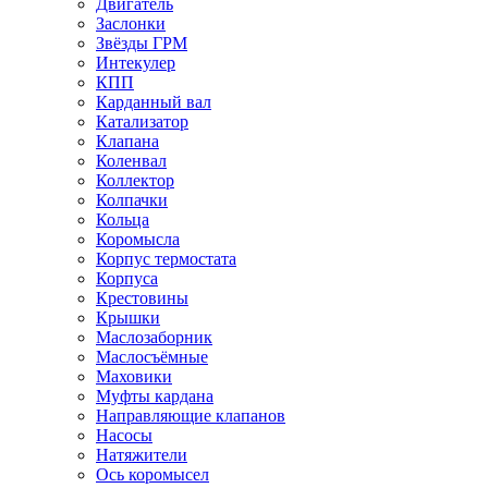
Двигатель
Заслонки
Звёзды ГРМ
Интекулер
КПП
Карданный вал
Катализатор
Клапана
Коленвал
Коллектор
Колпачки
Кольца
Коромысла
Корпус термостата
Корпуса
Крестовины
Крышки
Маслозаборник
Маслосъёмные
Маховики
Муфты кардана
Направляющие клапанов
Насосы
Натяжители
Ось коромысел