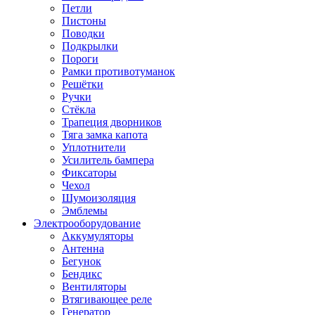
Петли
Пистоны
Поводки
Подкрылки
Пороги
Рамки противотуманок
Решётки
Ручки
Стёкла
Трапеция дворников
Тяга замка капота
Уплотнители
Усилитель бампера
Фиксаторы
Чехол
Шумоизоляция
Эмблемы
Электрооборудование
Аккумуляторы
Антенна
Бегунок
Бендикс
Вентиляторы
Втягивающее реле
Генератор