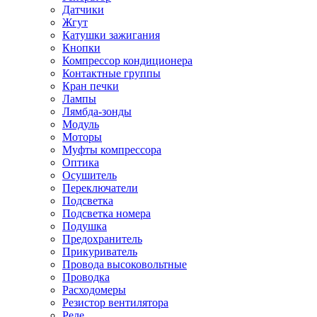
Датчики
Жгут
Катушки зажигания
Кнопки
Компрессор кондиционера
Контактные группы
Кран печки
Лампы
Лямбда-зонды
Модуль
Моторы
Муфты компрессора
Оптика
Осушитель
Переключатели
Подсветка
Подсветка номера
Подушка
Предохранитель
Прикуриватель
Провода высоковольтные
Проводка
Расходомеры
Резистор вентилятора
Реле