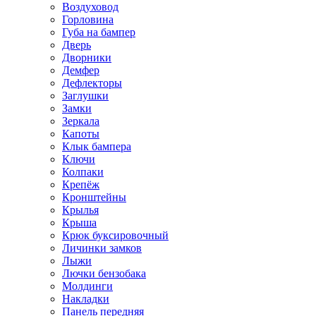
Воздуховод
Горловина
Губа на бампер
Дверь
Дворники
Демфер
Дефлекторы
Заглушки
Замки
Зеркала
Капоты
Клык бампера
Ключи
Колпаки
Крепёж
Кронштейны
Крылья
Крыша
Крюк буксировочный
Личинки замков
Лыжи
Лючки бензобака
Молдинги
Накладки
Панель передняя