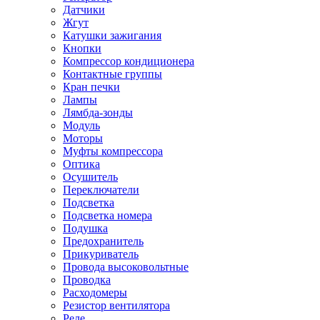
Датчики
Жгут
Катушки зажигания
Кнопки
Компрессор кондиционера
Контактные группы
Кран печки
Лампы
Лямбда-зонды
Модуль
Моторы
Муфты компрессора
Оптика
Осушитель
Переключатели
Подсветка
Подсветка номера
Подушка
Предохранитель
Прикуриватель
Провода высоковольтные
Проводка
Расходомеры
Резистор вентилятора
Реле