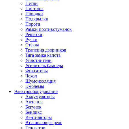
Петли
Пистоны
Поводки
Подкрылки
Пороги
Рамки противотуманок
Решётки
Ручки
Стёкла
Трапеция дворников
Тяга замка капота
Уплотнители
Усилитель бампера
Фиксаторы
Чехол
Шумоизоляция
Эмблемы
Электрооборудование
Аккумуляторы
Антенна
Бегунок
Бендикс
Вентиляторы
Втягивающее реле
Генератор