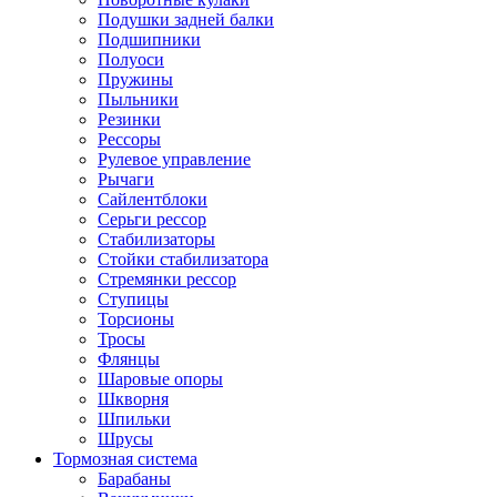
Подушки задней балки
Подшипники
Полуоси
Пружины
Пыльники
Резинки
Рессоры
Рулевое управление
Рычаги
Сайлентблоки
Серьги рессор
Стабилизаторы
Стойки стабилизатора
Стремянки рессор
Ступицы
Торсионы
Тросы
Флянцы
Шаровые опоры
Шкворня
Шпильки
Шрусы
Тормозная система
Барабаны