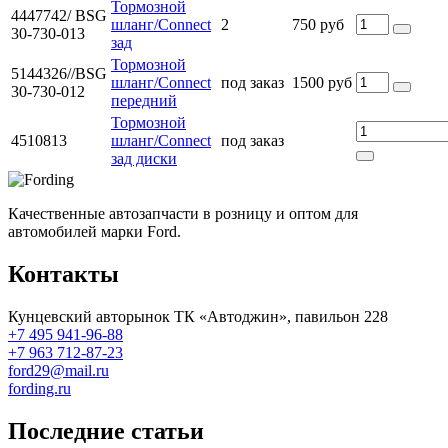
Тормозной
4447742/ BSG
шланг/Connect
2
750 руб
30-730-013
зад
Тормозной
5144326//BSG
шланг/Connect
под заказ
1500 руб
30-730-012
передний
Тормозной
4510813
шланг/Connect
под заказ
зад диски
Качественные автозапчасти в розницу и оптом для
автомобилей марки Ford.
Контакты
Кунцевский авторынок ТК «Автоджин», павильон 228
+7 495 941-96-88
+7 963 712-87-23
ford29@mail.ru
fording.ru
Последние статьи