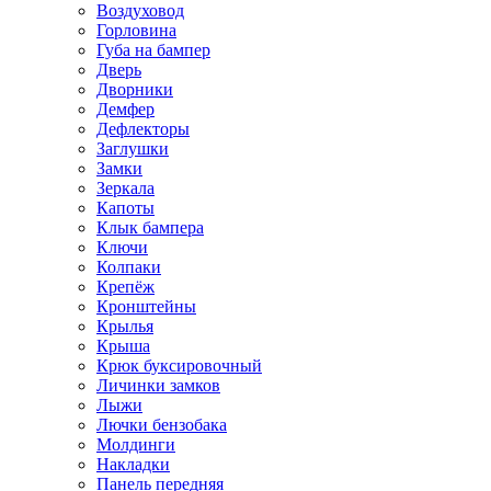
Воздуховод
Горловина
Губа на бампер
Дверь
Дворники
Демфер
Дефлекторы
Заглушки
Замки
Зеркала
Капоты
Клык бампера
Ключи
Колпаки
Крепёж
Кронштейны
Крылья
Крыша
Крюк буксировочный
Личинки замков
Лыжи
Лючки бензобака
Молдинги
Накладки
Панель передняя