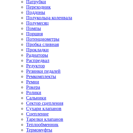
Патрубки
Переходник
Поддоны
Полукольца коленвала
Полумесяц
Помпы
Поршня
Потенциометры
Пробка сливная
Прокладки
Радиаторы
Распредвал
Редуктор
Резинки педалей
Ремкомплекты
Ремни
Рокера
Ролики
Сальники
Сектор сцепления
Сухари клапанов
Сцепление
Тарелки клапанов
Теплообменник
Термомуфты