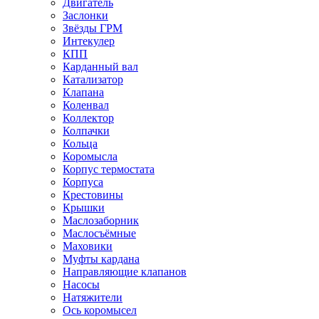
Двигатель
Заслонки
Звёзды ГРМ
Интекулер
КПП
Карданный вал
Катализатор
Клапана
Коленвал
Коллектор
Колпачки
Кольца
Коромысла
Корпус термостата
Корпуса
Крестовины
Крышки
Маслозаборник
Маслосъёмные
Маховики
Муфты кардана
Направляющие клапанов
Насосы
Натяжители
Ось коромысел