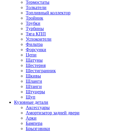
Термостаты
Толкатели
Топливный коллектор
Тройник
Трубки
Турбины
Тяга КПП
Успокоители
Фильтра
Форсунки
Цепи
Шатуны
Шестерня
Шестигранник
Шкивы
Шланги
Штанги
Штуцеры
Щуп
Кузовные детали
Аксессуары
Амортизатор задней двери
Арки
Бампера
Брызговики