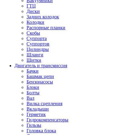
Вакуумники
ГТЦ
Диски
Задних колодок
Колодки
Распорные планки
Скобы
Суппорта
Суппортов
Цилиндры
Шланги
Щитки
Двигатель и трансмиссия
Бачки
Башмак цепи
Бензонасосы
Блоки
Болты
Вал
Вилка сцепления
Вкладыши
Герметик
Гидрокомпенсаторы
Гильзы
Головка блока