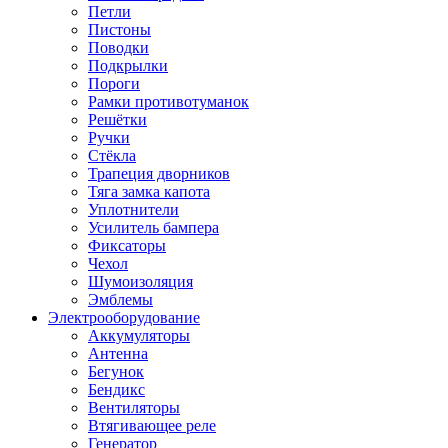
Петли
Пистоны
Поводки
Подкрылки
Пороги
Рамки противотуманок
Решётки
Ручки
Стёкла
Трапеция дворников
Тяга замка капота
Уплотнители
Усилитель бампера
Фиксаторы
Чехол
Шумоизоляция
Эмблемы
Электрооборудование
Аккумуляторы
Антенна
Бегунок
Бендикс
Вентиляторы
Втягивающее реле
Генератор