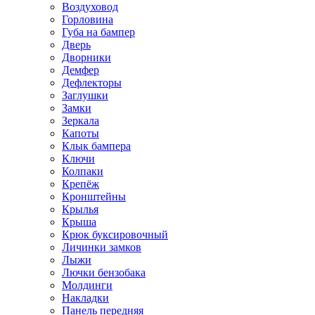
Воздуховод
Горловина
Губа на бампер
Дверь
Дворники
Демфер
Дефлекторы
Заглушки
Замки
Зеркала
Капоты
Клык бампера
Ключи
Колпаки
Крепёж
Кронштейны
Крылья
Крыша
Крюк буксировочный
Личинки замков
Лыжи
Лючки бензобака
Молдинги
Накладки
Панель передняя