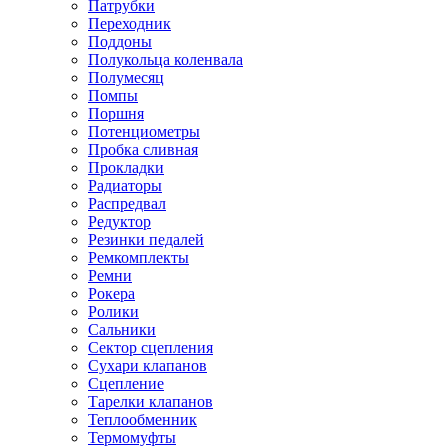
Патрубки
Переходник
Поддоны
Полукольца коленвала
Полумесяц
Помпы
Поршня
Потенциометры
Пробка сливная
Прокладки
Радиаторы
Распредвал
Редуктор
Резинки педалей
Ремкомплекты
Ремни
Рокера
Ролики
Сальники
Сектор сцепления
Сухари клапанов
Сцепление
Тарелки клапанов
Теплообменник
Термомуфты