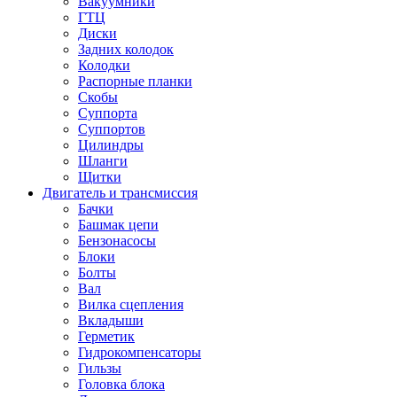
Вакуумники
ГТЦ
Диски
Задних колодок
Колодки
Распорные планки
Скобы
Суппорта
Суппортов
Цилиндры
Шланги
Щитки
Двигатель и трансмиссия
Бачки
Башмак цепи
Бензонасосы
Блоки
Болты
Вал
Вилка сцепления
Вкладыши
Герметик
Гидрокомпенсаторы
Гильзы
Головка блока