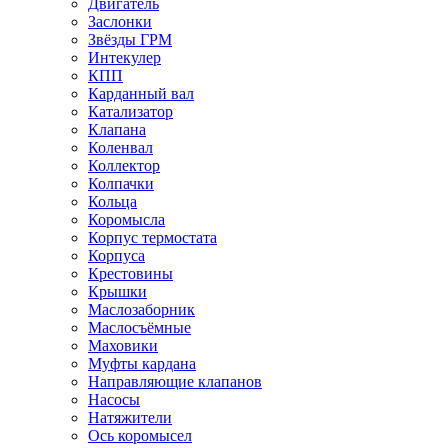
Двигатель
Заслонки
Звёзды ГРМ
Интекулер
КПП
Карданный вал
Катализатор
Клапана
Коленвал
Коллектор
Колпачки
Кольца
Коромысла
Корпус термостата
Корпуса
Крестовины
Крышки
Маслозаборник
Маслосъёмные
Маховики
Муфты кардана
Направляющие клапанов
Насосы
Натяжители
Ось коромысел