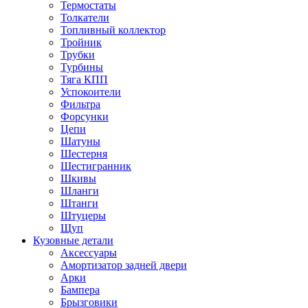
Термостаты
Толкатели
Топливный коллектор
Тройник
Трубки
Турбины
Тяга КПП
Успокоители
Фильтра
Форсунки
Цепи
Шатуны
Шестерня
Шестигранник
Шкивы
Шланги
Штанги
Штуцеры
Щуп
Кузовные детали
Аксессуары
Амортизатор задней двери
Арки
Бампера
Брызговики