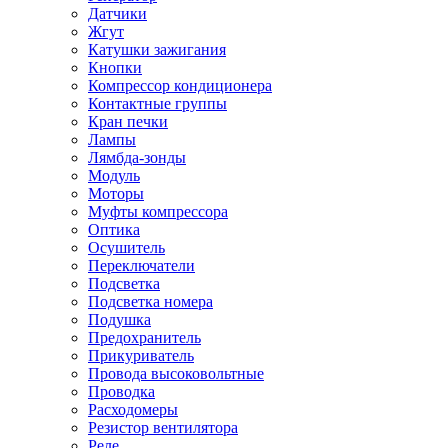
Датчики
Жгут
Катушки зажигания
Кнопки
Компрессор кондиционера
Контактные группы
Кран печки
Лампы
Лямбда-зонды
Модуль
Моторы
Муфты компрессора
Оптика
Осушитель
Переключатели
Подсветка
Подсветка номера
Подушка
Предохранитель
Прикуриватель
Провода высоковольтные
Проводка
Расходомеры
Резистор вентилятора
Реле