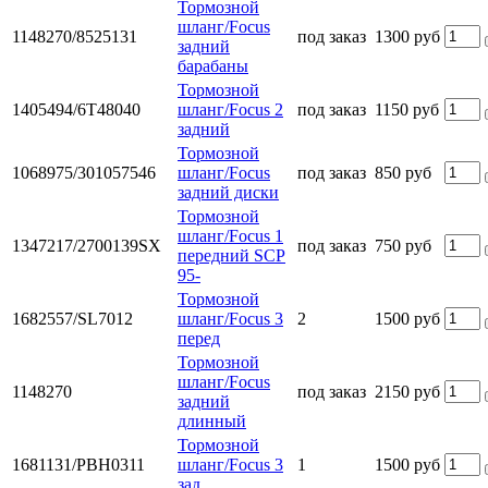
Тормозной
шланг/Focus
1148270/8525131
под заказ
1300 руб
задний
барабаны
Тормозной
1405494/6T48040
шланг/Focus 2
под заказ
1150 руб
задний
Тормозной
1068975/301057546
шланг/Focus
под заказ
850 руб
задний диски
Тормозной
шланг/Focus 1
1347217/2700139SX
под заказ
750 руб
передний SCP
95-
Тормозной
1682557/SL7012
шланг/Focus 3
2
1500 руб
перед
Тормозной
шланг/Focus
1148270
под заказ
2150 руб
задний
длинный
Тормозной
1681131/PBH0311
шланг/Focus 3
1
1500 руб
зад