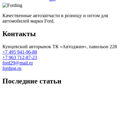
Качественные автозапчасти в розницу и оптом для
автомобилей марки Ford.
Контакты
Кунцевский авторынок ТК «Автоджин», павильон 228
+7 495 941-96-88
+7 963 712-87-23
ford29@mail.ru
fording.ru
Последние статьи
Покупка оригинальных запчастей форд для ремонта
Замена передних тормозных колодок на Форд Фокус 2
Как поменять лампочку в форд фокус?
Форд Фокус 2. Разбираем панель приборов. Часть 2
Форд Фокус 2. Снимаем панель приборов. Часть 1