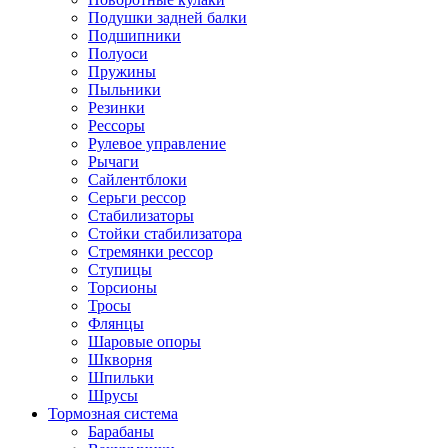
Подушки задней балки
Подшипники
Полуоси
Пружины
Пыльники
Резинки
Рессоры
Рулевое управление
Рычаги
Сайлентблоки
Серьги рессор
Стабилизаторы
Стойки стабилизатора
Стремянки рессор
Ступицы
Торсионы
Тросы
Флянцы
Шаровые опоры
Шкворня
Шпильки
Шрусы
Тормозная система
Барабаны