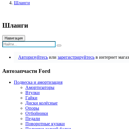
Шланги
Шланги
Навигация
Авторизуйтесь
или
зарегистрируйтесь
в интернет магаз
Автозапчасти Ford
Подвеска и амортизация
Амортизаторы
Втулки
Гайки
Диски колёсные
Опоры
Отбойники
Педали
Поворотные кулаки
Подушки задней балки