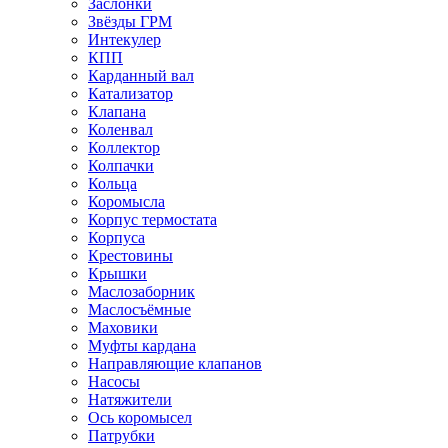
Заслонки
Звёзды ГРМ
Интекулер
КПП
Карданный вал
Катализатор
Клапана
Коленвал
Коллектор
Колпачки
Кольца
Коромысла
Корпус термостата
Корпуса
Крестовины
Крышки
Маслозаборник
Маслосъёмные
Маховики
Муфты кардана
Направляющие клапанов
Насосы
Натяжители
Ось коромысел
Патрубки