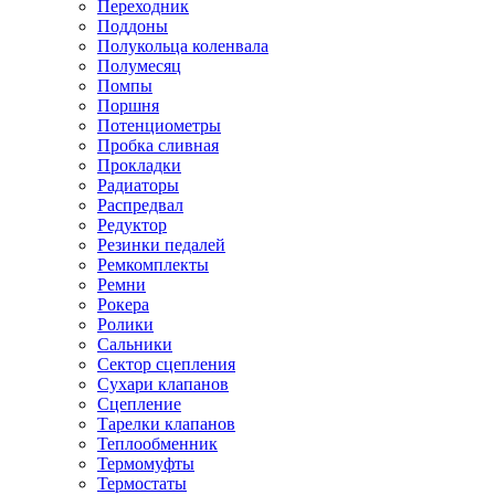
Переходник
Поддоны
Полукольца коленвала
Полумесяц
Помпы
Поршня
Потенциометры
Пробка сливная
Прокладки
Радиаторы
Распредвал
Редуктор
Резинки педалей
Ремкомплекты
Ремни
Рокера
Ролики
Сальники
Сектор сцепления
Сухари клапанов
Сцепление
Тарелки клапанов
Теплообменник
Термомуфты
Термостаты