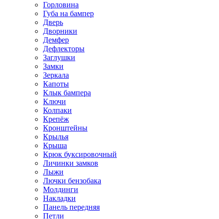
Горловина
Губа на бампер
Дверь
Дворники
Демфер
Дефлекторы
Заглушки
Замки
Зеркала
Капоты
Клык бампера
Ключи
Колпаки
Крепёж
Кронштейны
Крылья
Крыша
Крюк буксировочный
Личинки замков
Лыжи
Лючки бензобака
Молдинги
Накладки
Панель передняя
Петли