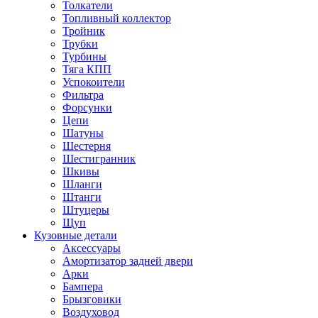
Толкатели
Топливный коллектор
Тройник
Трубки
Турбины
Тяга КПП
Успокоители
Фильтра
Форсунки
Цепи
Шатуны
Шестерня
Шестигранник
Шкивы
Шланги
Штанги
Штуцеры
Щуп
Кузовные детали
Аксессуары
Амортизатор задней двери
Арки
Бампера
Брызговики
Воздуховод