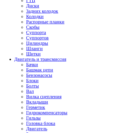
ГТЦ
Диски
Задних колодок
Колодки
Распорные планки
Скобы
Суппорта
Суппортов
Цилиндры
Шланги
Щитки
Двигатель и трансмиссия
Бачки
Башмак цепи
Бензонасосы
Блоки
Болты
Вал
Вилка сцепления
Вкладыши
Герметик
Гидрокомпенсаторы
Гильзы
Головка блока
Двигатель