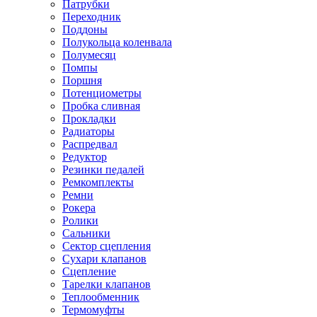
Патрубки
Переходник
Поддоны
Полукольца коленвала
Полумесяц
Помпы
Поршня
Потенциометры
Пробка сливная
Прокладки
Радиаторы
Распредвал
Редуктор
Резинки педалей
Ремкомплекты
Ремни
Рокера
Ролики
Сальники
Сектор сцепления
Сухари клапанов
Сцепление
Тарелки клапанов
Теплообменник
Термомуфты