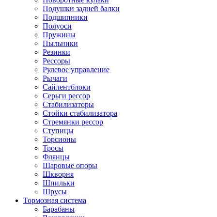
Подушки задней балки
Подшипники
Полуоси
Пружины
Пыльники
Резинки
Рессоры
Рулевое управление
Рычаги
Сайлентблоки
Серьги рессор
Стабилизаторы
Стойки стабилизатора
Стремянки рессор
Ступицы
Торсионы
Тросы
Флянцы
Шаровые опоры
Шкворня
Шпильки
Шрусы
Тормозная система
Барабаны