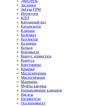
Двигатель
Заслонки
Звёзды ГРМ
Интекулер
КПП
Карданный вал
Катализатор
Клапана
Коленвал
Коллектор
Колпачки
Кольца
Коромысла
Корпус термостата
Корпуса
Крестовины
Крышки
Маслозаборник
Маслосъёмные
Маховики
Муфты кардана
Направляющие клапанов
Насосы
Натяжители
Ось коромысел