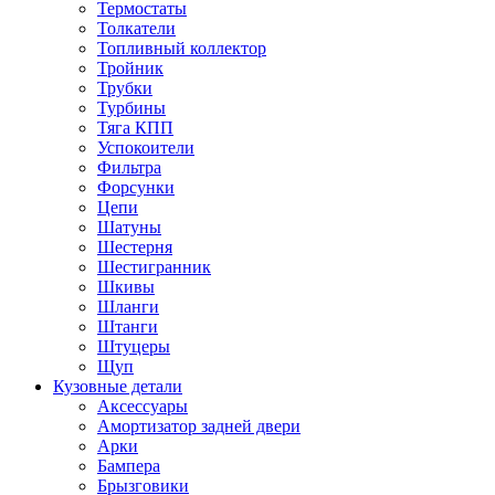
Термостаты
Толкатели
Топливный коллектор
Тройник
Трубки
Турбины
Тяга КПП
Успокоители
Фильтра
Форсунки
Цепи
Шатуны
Шестерня
Шестигранник
Шкивы
Шланги
Штанги
Штуцеры
Щуп
Кузовные детали
Аксессуары
Амортизатор задней двери
Арки
Бампера
Брызговики