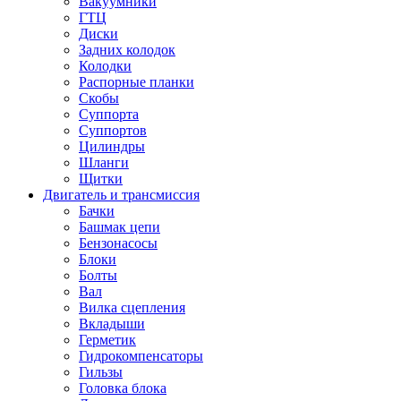
Вакуумники
ГТЦ
Диски
Задних колодок
Колодки
Распорные планки
Скобы
Суппорта
Суппортов
Цилиндры
Шланги
Щитки
Двигатель и трансмиссия
Бачки
Башмак цепи
Бензонасосы
Блоки
Болты
Вал
Вилка сцепления
Вкладыши
Герметик
Гидрокомпенсаторы
Гильзы
Головка блока