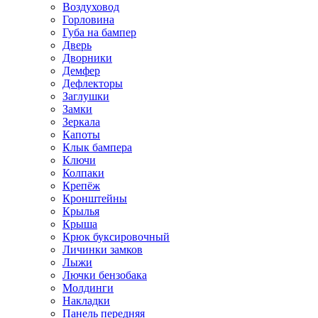
Воздуховод
Горловина
Губа на бампер
Дверь
Дворники
Демфер
Дефлекторы
Заглушки
Замки
Зеркала
Капоты
Клык бампера
Ключи
Колпаки
Крепёж
Кронштейны
Крылья
Крыша
Крюк буксировочный
Личинки замков
Лыжи
Лючки бензобака
Молдинги
Накладки
Панель передняя