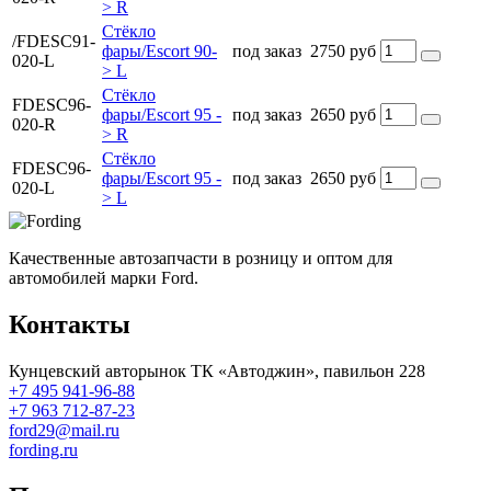
> R
Стёкло
/FDESC91-
фары/Escort 90-
под заказ
2750 руб
020-L
> L
Стёкло
FDESC96-
фары/Escort 95 -
под заказ
2650 руб
020-R
> R
Стёкло
FDESC96-
фары/Escort 95 -
под заказ
2650 руб
020-L
> L
Качественные автозапчасти в розницу и оптом для
автомобилей марки Ford.
Контакты
Кунцевский авторынок ТК «Автоджин», павильон 228
+7 495 941-96-88
+7 963 712-87-23
ford29@mail.ru
fording.ru