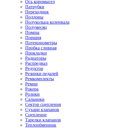
Ось коромысел
Патрубки
Переходник
Поддоны
Полукольца коленвала
Полумесяц
Помпы
Поршня
Потенциометры
Пробка сливная
Прокладки
Радиаторы
Распредвал
Редуктор
Резинки педалей
Ремкомплекты
Ремни
Рокера
Ролики
Сальники
Сектор сцепления
Сухари клапанов
Сцепление
Тарелки клапанов
Теплообменник