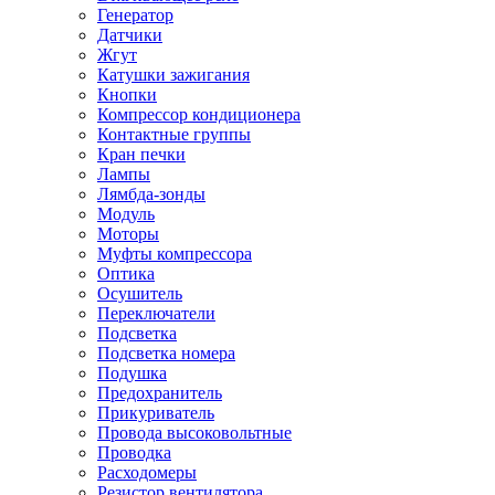
Генератор
Датчики
Жгут
Катушки зажигания
Кнопки
Компрессор кондиционера
Контактные группы
Кран печки
Лампы
Лямбда-зонды
Модуль
Моторы
Муфты компрессора
Оптика
Осушитель
Переключатели
Подсветка
Подсветка номера
Подушка
Предохранитель
Прикуриватель
Провода высоковольтные
Проводка
Расходомеры
Резистор вентилятора