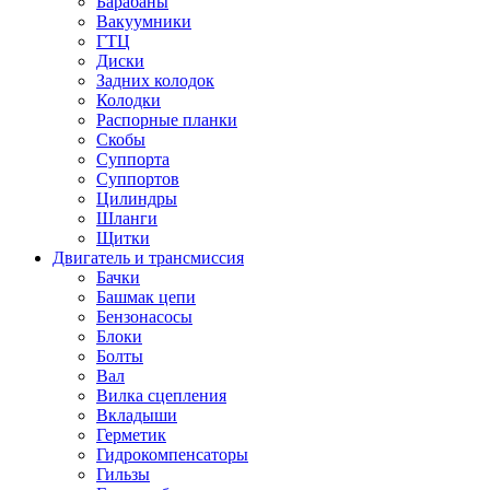
Барабаны
Вакуумники
ГТЦ
Диски
Задних колодок
Колодки
Распорные планки
Скобы
Суппорта
Суппортов
Цилиндры
Шланги
Щитки
Двигатель и трансмиссия
Бачки
Башмак цепи
Бензонасосы
Блоки
Болты
Вал
Вилка сцепления
Вкладыши
Герметик
Гидрокомпенсаторы
Гильзы