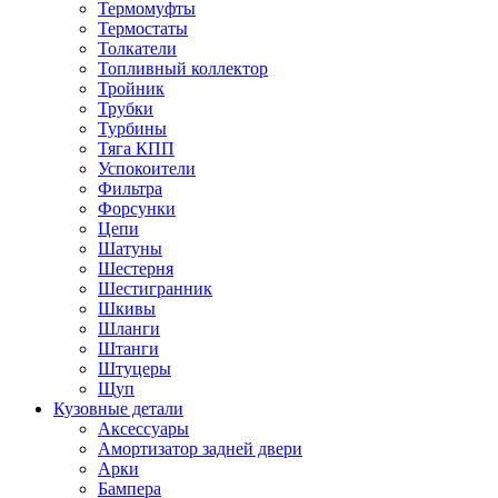
Термомуфты
Термостаты
Толкатели
Топливный коллектор
Тройник
Трубки
Турбины
Тяга КПП
Успокоители
Фильтра
Форсунки
Цепи
Шатуны
Шестерня
Шестигранник
Шкивы
Шланги
Штанги
Штуцеры
Щуп
Кузовные детали
Аксессуары
Амортизатор задней двери
Арки
Бампера