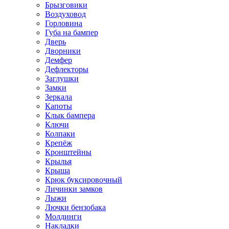
Брызговики
Воздуховод
Горловина
Губа на бампер
Дверь
Дворники
Демфер
Дефлекторы
Заглушки
Замки
Зеркала
Капоты
Клык бампера
Ключи
Колпаки
Крепёж
Кронштейны
Крылья
Крыша
Крюк буксировочный
Личинки замков
Лыжи
Лючки бензобака
Молдинги
Накладки