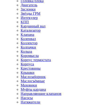
Головка блока
Двигатель
Заслонки
Звёзды ГРМ
Интекулер
КПП
Карданный вал
Катализатор
Клапана
Коленвал
Коллектор
Колпачки
Кольца
Коромысла
Корпус термостата
Корпуса
Крестовины
Крышки
Маслозаборник
Маслосъёмные
Маховики
Муфты кардана
Направляющие клапанов
Насосы
Натяжители