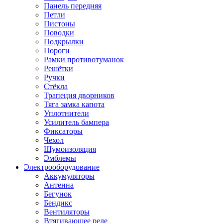
Панель передняя
Петли
Пистоны
Поводки
Подкрылки
Пороги
Рамки противотуманок
Решётки
Ручки
Стёкла
Трапеция дворников
Тяга замка капота
Уплотнители
Усилитель бампера
Фиксаторы
Чехол
Шумоизоляция
Эмблемы
Электрооборудование
Аккумуляторы
Антенна
Бегунок
Бендикс
Вентиляторы
Втягивающее реле