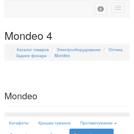
Toggle
0
navigati
Mondeo 4
Каталог товаров
Электрооборудование
Оптика
Задние фонари
Mondeo
Mondeo
Навигация
Катафоты
Крышки туманок
Противотуманки