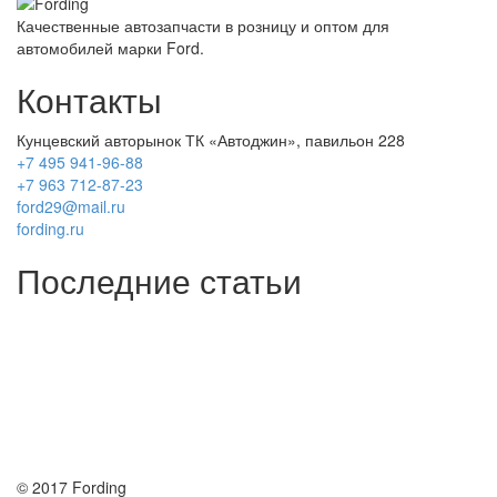
Качественные автозапчасти в розницу и оптом для
автомобилей марки Ford.
Контакты
Кунцевский авторынок ТК «Автоджин», павильон 228
+7 495 941-96-88
+7 963 712-87-23
ford29@mail.ru
fording.ru
Последние статьи
Покупка оригинальных запчастей форд для ремонта
Замена передних тормозных колодок на Форд Фокус 2
Как поменять лампочку в форд фокус?
Форд Фокус 2. Разбираем панель приборов. Часть 2
Форд Фокус 2. Снимаем панель приборов. Часть 1
© 2017 Fording