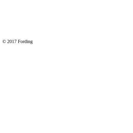
Замена передних тормозных колодок на Форд Фокус 2
Как поменять лампочку в форд фокус?
Форд Фокус 2. Разбираем панель приборов. Часть 2
Форд Фокус 2. Снимаем панель приборов. Часть 1
© 2017 Fording