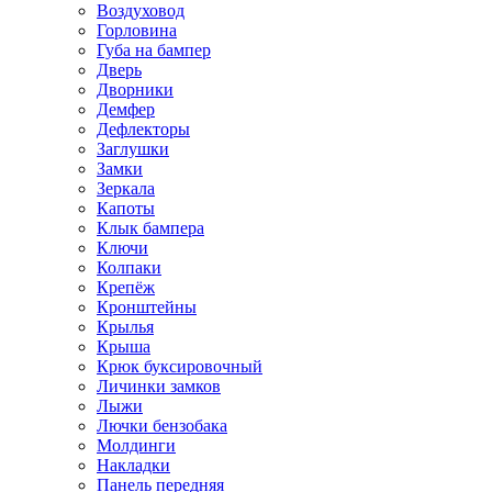
Воздуховод
Горловина
Губа на бампер
Дверь
Дворники
Демфер
Дефлекторы
Заглушки
Замки
Зеркала
Капоты
Клык бампера
Ключи
Колпаки
Крепёж
Кронштейны
Крылья
Крыша
Крюк буксировочный
Личинки замков
Лыжи
Лючки бензобака
Молдинги
Накладки
Панель передняя