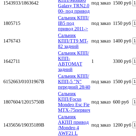
КПП/Mondeo
1543933/1863642
под заказ
1500 руб
Galaxy TRN2.0
00- под привод
Сальник КПП/
1805715
IB5 под
под заказ
1150 руб
привод 2011->
Сальник
1476743
КПП/TT9 MT-
под заказ
1400 руб
82 задний
Сальник КПП/
КПП-
1642711
1
3300 руб
АВТОМАТ
задний
Сальник КПП/
6152663/01031967B
КПП-5 "N"
под заказ
1500 руб
передний 28/40
Сальник
КПП/Focus
1807604/12015750B
под заказ
600 руб
Mondeo Esc Fie
MTX-75первич
Сальник
АКПП привод
1435656/19035189B
под заказ
1200 руб
/Mondeo 4
AWF21 L