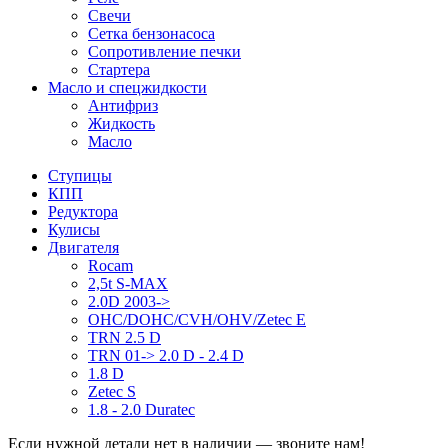
Свечи
Сетка бензонасоса
Сопротивление печки
Стартера
Масло и спецжидкости
Антифриз
Жидкость
Масло
Ступицы
КПП
Редуктора
Кулисы
Двигателя
Rocam
2,5t S-MAX
2.0D 2003->
OHC/DOHC/CVH/OHV/Zetec E
TRN 2.5 D
TRN 01-> 2.0 D - 2.4 D
1.8 D
Zetec S
1.8 - 2.0 Duratec
Если нужной детали нет в наличии — звоните нам!