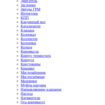
Двигатель
Заслонки
Звёзды ГРМ
Интекулер
КПП
Карданный вал
Катализатор
Клапана
Коленвал
Коллектор
Колпачки
Кольца
Коромысла
Корпус термостата
Корпуса
Крестовины
Крышки
Маслозаборник
Маслосъёмные
Маховики
Муфты кардана
Направляющие клапанов
Насосы
Натяжители
Ось коромысел