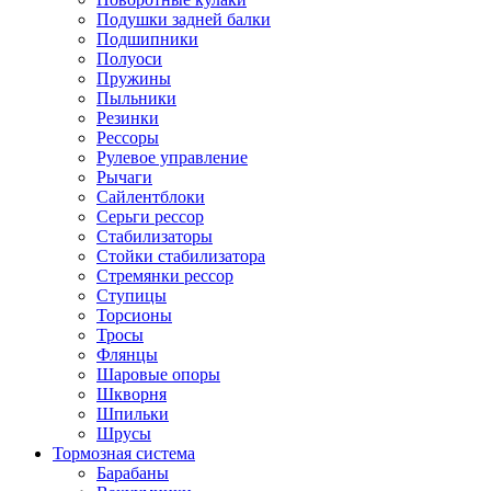
Подушки задней балки
Подшипники
Полуоси
Пружины
Пыльники
Резинки
Рессоры
Рулевое управление
Рычаги
Сайлентблоки
Серьги рессор
Стабилизаторы
Стойки стабилизатора
Стремянки рессор
Ступицы
Торсионы
Тросы
Флянцы
Шаровые опоры
Шкворня
Шпильки
Шрусы
Тормозная система
Барабаны