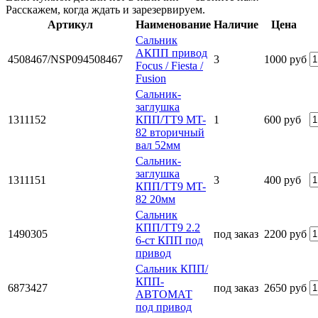
Расскажем, когда ждать и зарезервируем.
Артикул
Наименование
Наличие
Цена
Сальник
АКПП привод
4508467/NSP094508467
3
1000 руб
Focus / Fiesta /
Fusion
Сальник-
заглушка
1311152
КПП/TT9 MT-
1
600 руб
82 вторичный
вал 52мм
Сальник-
заглушка
1311151
3
400 руб
КПП/TT9 MT-
82 20мм
Сальник
КПП/TT9 2.2
1490305
под заказ
2200 руб
6-ст КПП под
привод
Сальник КПП/
КПП-
6873427
под заказ
2650 руб
АВТОМАТ
под привод