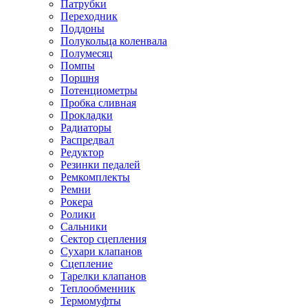
Патрубки
Переходник
Поддоны
Полукольца коленвала
Полумесяц
Помпы
Поршня
Потенциометры
Пробка сливная
Прокладки
Радиаторы
Распредвал
Редуктор
Резинки педалей
Ремкомплекты
Ремни
Рокера
Ролики
Сальники
Сектор сцепления
Сухари клапанов
Сцепление
Тарелки клапанов
Теплообменник
Термомуфты