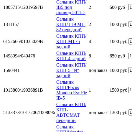
Сальник КПП/
1805715/12019597B
IB5 под
2
600 руб
привод 2011->
Сальник
1311157
КПП/TT9 MT-
2
1000 руб
82 передний
Сальник КПП/
6152666/01035029B
КПП-МТ75
4
1000 руб
задний
Сальник КПП/
1498994/040476
8
650 руб
КПП-4 задний
Сальник КПП/
1590441
КПП-5 "N"
под заказ
1000 руб
задний
Сальник
КПП/Focus
1013800/19036891B
1
1500 руб
Mondeo Esc Fie
IB-5
Сальник КПП/
КПП-
5133378/1017206/1008096
под заказ
1300 руб
АВТОМАТ
передний
Сальник