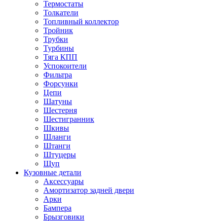
Термостаты
Толкатели
Топливный коллектор
Тройник
Трубки
Турбины
Тяга КПП
Успокоители
Фильтра
Форсунки
Цепи
Шатуны
Шестерня
Шестигранник
Шкивы
Шланги
Штанги
Штуцеры
Щуп
Кузовные детали
Аксессуары
Амортизатор задней двери
Арки
Бампера
Брызговики