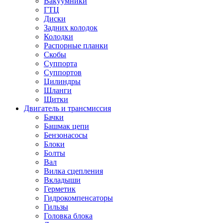
Вакуумники
ГТЦ
Диски
Задних колодок
Колодки
Распорные планки
Скобы
Суппорта
Суппортов
Цилиндры
Шланги
Щитки
Двигатель и трансмиссия
Бачки
Башмак цепи
Бензонасосы
Блоки
Болты
Вал
Вилка сцепления
Вкладыши
Герметик
Гидрокомпенсаторы
Гильзы
Головка блока