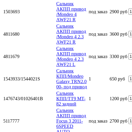
Сальник
АКПП привод
1503693
под заказ
2900 руб
/Mondeo 4
AWF21 R
Сальник
АКПП привод
4811680
под заказ
3600 руб
/Mondeo 4 2.3
AWF21 R
Сальник
АКПП привод
4811679
под заказ
3300 руб
/Mondeo 4 2.3
AWF21 L
Сальник
КПП/Mondeo
1543933/1544021S
1
650 руб
Galaxy TRN2.0
00- под привод
Сальник
1476743/01026401B
КПП/TT9 MT-
1
1200 руб
82 задний
Сальник
АКПП привод
5117777
Focus 3 2011-
под заказ
2700 руб
6SPEED
AUTO