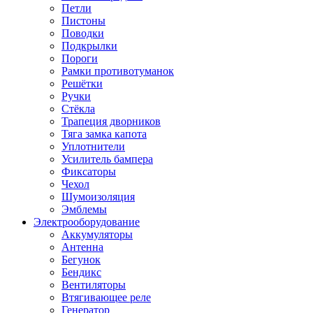
Петли
Пистоны
Поводки
Подкрылки
Пороги
Рамки противотуманок
Решётки
Ручки
Стёкла
Трапеция дворников
Тяга замка капота
Уплотнители
Усилитель бампера
Фиксаторы
Чехол
Шумоизоляция
Эмблемы
Электрооборудование
Аккумуляторы
Антенна
Бегунок
Бендикс
Вентиляторы
Втягивающее реле
Генератор