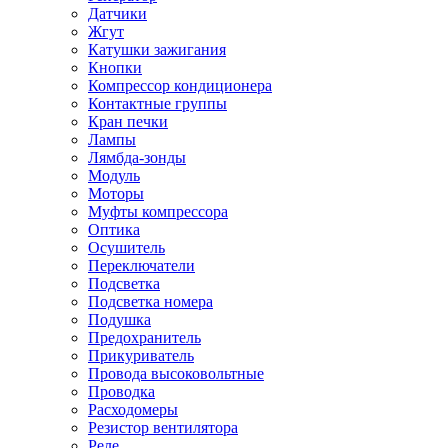
Датчики
Жгут
Катушки зажигания
Кнопки
Компрессор кондиционера
Контактные группы
Кран печки
Лампы
Лямбда-зонды
Модуль
Моторы
Муфты компрессора
Оптика
Осушитель
Переключатели
Подсветка
Подсветка номера
Подушка
Предохранитель
Прикуриватель
Провода высоковольтные
Проводка
Расходомеры
Резистор вентилятора
Реле