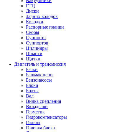
Вакуумники
ГТЦ
Диски
Задних колодок
Колодки
Распорные планки
Скобы
Суппорта
Суппортов
Цилиндры
Шланги
Щитки
Двигатель и трансмиссия
Бачки
Башмак цепи
Бензонасосы
Блоки
Болты
Вал
Вилка сцепления
Вкладыши
Герметик
Гидрокомпенсаторы
Гильзы
Головка блока