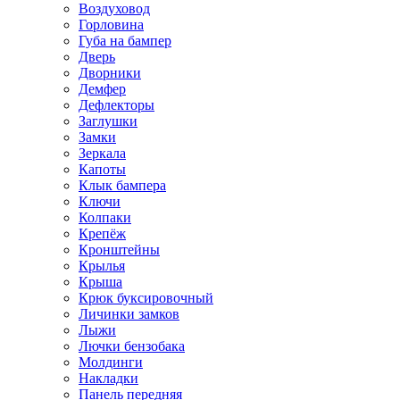
Воздуховод
Горловина
Губа на бампер
Дверь
Дворники
Демфер
Дефлекторы
Заглушки
Замки
Зеркала
Капоты
Клык бампера
Ключи
Колпаки
Крепёж
Кронштейны
Крылья
Крыша
Крюк буксировочный
Личинки замков
Лыжи
Лючки бензобака
Молдинги
Накладки
Панель передняя