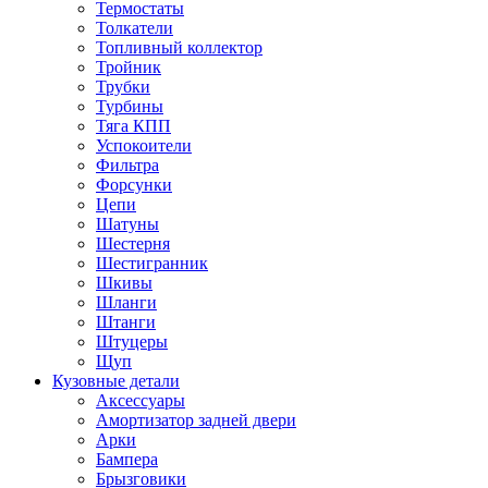
Термостаты
Толкатели
Топливный коллектор
Тройник
Трубки
Турбины
Тяга КПП
Успокоители
Фильтра
Форсунки
Цепи
Шатуны
Шестерня
Шестигранник
Шкивы
Шланги
Штанги
Штуцеры
Щуп
Кузовные детали
Аксессуары
Амортизатор задней двери
Арки
Бампера
Брызговики