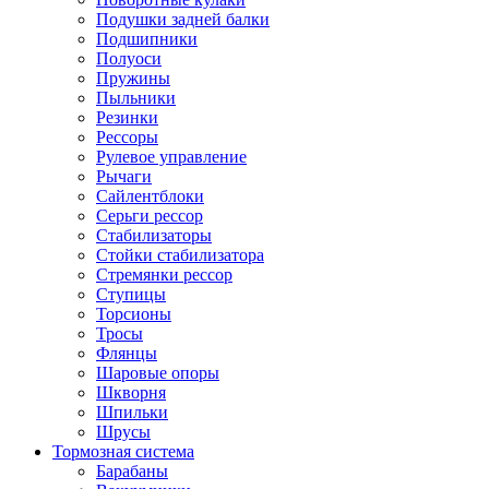
Подушки задней балки
Подшипники
Полуоси
Пружины
Пыльники
Резинки
Рессоры
Рулевое управление
Рычаги
Сайлентблоки
Серьги рессор
Стабилизаторы
Стойки стабилизатора
Стремянки рессор
Ступицы
Торсионы
Тросы
Флянцы
Шаровые опоры
Шкворня
Шпильки
Шрусы
Тормозная система
Барабаны