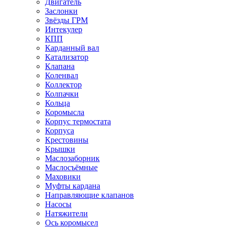
Двигатель
Заслонки
Звёзды ГРМ
Интекулер
КПП
Карданный вал
Катализатор
Клапана
Коленвал
Коллектор
Колпачки
Кольца
Коромысла
Корпус термостата
Корпуса
Крестовины
Крышки
Маслозаборник
Маслосъёмные
Маховики
Муфты кардана
Направляющие клапанов
Насосы
Натяжители
Ось коромысел