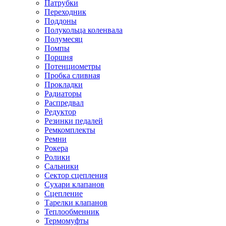
Патрубки
Переходник
Поддоны
Полукольца коленвала
Полумесяц
Помпы
Поршня
Потенциометры
Пробка сливная
Прокладки
Радиаторы
Распредвал
Редуктор
Резинки педалей
Ремкомплекты
Ремни
Рокера
Ролики
Сальники
Сектор сцепления
Сухари клапанов
Сцепление
Тарелки клапанов
Теплообменник
Термомуфты