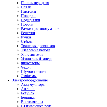
Панель передняя
Петли
Пистоны
Поводки
Подкрылки
Пороги
Рамки противотуманок
Решётки
Ручки
Стёкла
Трапеция дворников
Тяга замка капота
Уплотнители
Усилитель бампера
Фиксаторы
Чехол
Шумоизоляция
Эмблемы
Электрооборудование
Аккумуляторы
Антенна
Бегунок
Бендикс
Вентиляторы
Втягивающее реле