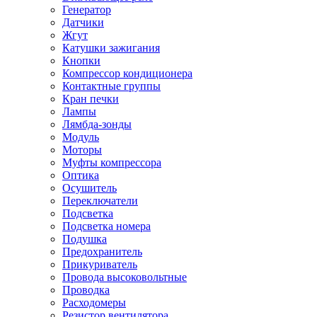
Генератор
Датчики
Жгут
Катушки зажигания
Кнопки
Компрессор кондиционера
Контактные группы
Кран печки
Лампы
Лямбда-зонды
Модуль
Моторы
Муфты компрессора
Оптика
Осушитель
Переключатели
Подсветка
Подсветка номера
Подушка
Предохранитель
Прикуриватель
Провода высоковольтные
Проводка
Расходомеры
Резистор вентилятора