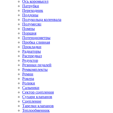
Ось коромысел
Патрубки
Переходник
Поддоны
Полукольца коленвала
Полумесяц
Помпы
Поршня
Потенциометры
Пробка сливная
Прокладки
Радиаторы
Распредвал
Редуктор
Резинки педалей
Ремкомплекты
Ремни
Рокера
Ролики
Сальники
Сектор сцепления
Сухари клапанов
Сцепление
Тарелки клапанов
Теплообменник