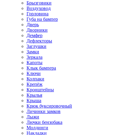
Брызговики
Воздуховод
Горловина
Губа на бампер
Дверь
Дворники
Демфер
Дефлекторы
Заглушки
Замки
Зеркала
Капоты
Клык бампера
Ключи
Колпаки
Крепёж
Кронштейны
Крылья
Крыша
Крюк буксировочный
Личинки замков
Лыжи
Лючки бензобака
Молдинги
Накладки