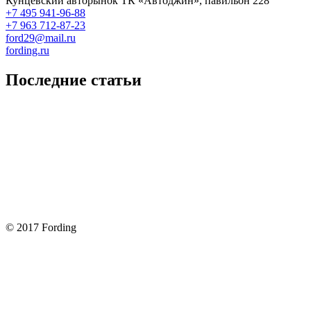
Кунцевский авторынок ТК «Автоджин», павильон 228
+7 495 941-96-88
+7 963 712-87-23
ford29@mail.ru
fording.ru
Последние статьи
Покупка оригинальных запчастей форд для ремонта
Замена передних тормозных колодок на Форд Фокус 2
Как поменять лампочку в форд фокус?
Форд Фокус 2. Разбираем панель приборов. Часть 2
Форд Фокус 2. Снимаем панель приборов. Часть 1
© 2017 Fording