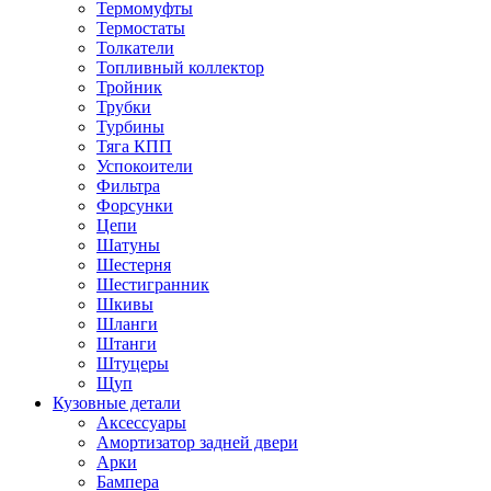
Термомуфты
Термостаты
Толкатели
Топливный коллектор
Тройник
Трубки
Турбины
Тяга КПП
Успокоители
Фильтра
Форсунки
Цепи
Шатуны
Шестерня
Шестигранник
Шкивы
Шланги
Штанги
Штуцеры
Щуп
Кузовные детали
Аксессуары
Амортизатор задней двери
Арки
Бампера