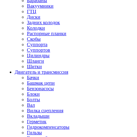
Барабаны
Вакуумники
ГТЦ
Диски
Задних колодок
Колодки
Распорные планки
Скобы
Суппорта
Суппортов
Цилиндры
Шланги
Щитки
Двигатель и трансмиссия
Бачки
Башмак цепи
Бензонасосы
Блоки
Болты
Вал
Вилка сцепления
Вкладыши
Герметик
Гидрокомпенсаторы
Гильзы