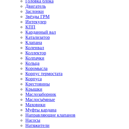
Головка блока
Двигатель
Заслонки
Звёзды ГРМ
Интекулер
КПП
Карданный вал
Катализатор
Клапана
Коленвал
Коллектор
Колпачки
Кольца
Коромысла
Корпус термостата
Корпуса
Крестовины
Крышки
Маслозаборник
Маслосъёмные
Маховики
Муфты кардана
Направляющие клапанов
Насосы
Натяжители