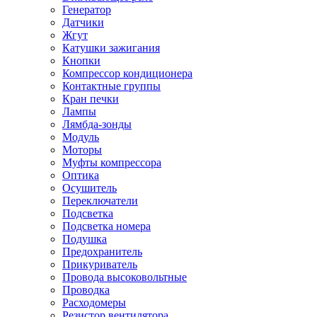
Генератор
Датчики
Жгут
Катушки зажигания
Кнопки
Компрессор кондиционера
Контактные группы
Кран печки
Лампы
Лямбда-зонды
Модуль
Моторы
Муфты компрессора
Оптика
Осушитель
Переключатели
Подсветка
Подсветка номера
Подушка
Предохранитель
Прикуриватель
Провода высоковольтные
Проводка
Расходомеры
Резистор вентилятора