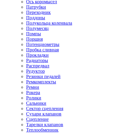
Ось коромысел
Патрубки
Переходник
Поддоны
Полукольца коленвала
Полумесяц
Помпы
Поршня
Потенциометры
Пробка сливная
Прокладки
Радиаторы
Распредвал
Редуктор
Резинки педалей
Ремкомплекты
Ремни
Рокера
Ролики
Сальники
Сектор сцепления
Сухари клапанов
Сцепление
Тарелки клапанов
Теплообменник