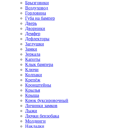
Брызговики
Воздуховод
Горловина
Губа на бампер
Дверь
Дворники
Демфер
Дефлекторы
Заглушки
Замки
Зеркала
Капоты
Клык бампера
Ключи
Колпаки
Крепёж
Кронштейны
Крылья
Крыша
Крюк буксировочный
Личинки замков
Лыжи
Лючки бензобака
Молдинги
Накладки