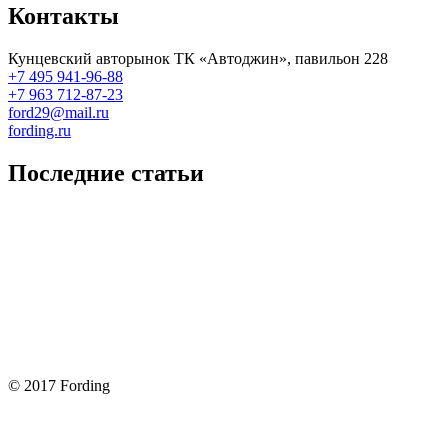
Контакты
Кунцевский авторынок ТК «Автоджин», павильон 228
+7 495 941-96-88
+7 963 712-87-23
ford29@mail.ru
fording.ru
Последние статьи
Покупка оригинальных запчастей форд для ремонта
Замена передних тормозных колодок на Форд Фокус 2
Как поменять лампочку в форд фокус?
Форд Фокус 2. Разбираем панель приборов. Часть 2
Форд Фокус 2. Снимаем панель приборов. Часть 1
© 2017 Fording