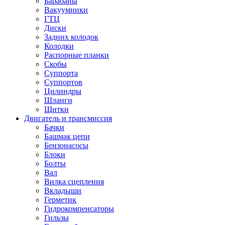
Барабаны
Вакуумники
ГТЦ
Диски
Задних колодок
Колодки
Распорные планки
Скобы
Суппорта
Суппортов
Цилиндры
Шланги
Щитки
Двигатель и трансмиссия
Бачки
Башмак цепи
Бензонасосы
Блоки
Болты
Вал
Вилка сцепления
Вкладыши
Герметик
Гидрокомпенсаторы
Гильзы