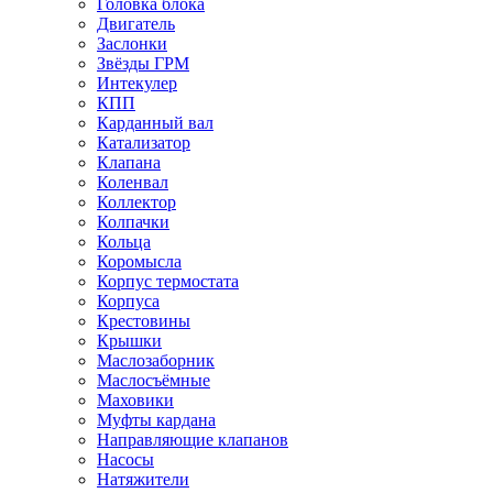
Головка блока
Двигатель
Заслонки
Звёзды ГРМ
Интекулер
КПП
Карданный вал
Катализатор
Клапана
Коленвал
Коллектор
Колпачки
Кольца
Коромысла
Корпус термостата
Корпуса
Крестовины
Крышки
Маслозаборник
Маслосъёмные
Маховики
Муфты кардана
Направляющие клапанов
Насосы
Натяжители