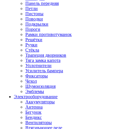
Панель передняя
Петли
Пистоны
Поводки
Подкрылки
Пороги
Рамки противотуманок
Решётки
Ручки
Стёкла
Трапеция дворников
Тяга замка капота
Уплотнители
Усилитель бампера
Фиксаторы
Чехол
Шумоизоляция
Эмблемы
Электрооборудование
Аккумуляторы
Антенна
Бегунок
Бендикс
Вентиляторы
Втягивающее реле