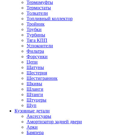
Термомуфты
Термостаты
Толкатели
Топливный коллектор
Тройник
Трубки
Турбины
Тяга КПП
Успокоители
Фильтра
Форсунки
Цепи
Шатуны
Шестерня
Шестигранник
Шкивы
Шланги
Штанги
Штуцеры
Щуп
Кузовные детали
Аксессуары
Амортизатор задней двери
Арки
Бампера