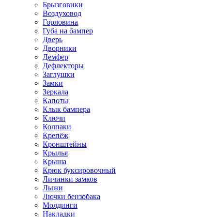
Брызговики
Воздуховод
Горловина
Губа на бампер
Дверь
Дворники
Демфер
Дефлекторы
Заглушки
Замки
Зеркала
Капоты
Клык бампера
Ключи
Колпаки
Крепёж
Кронштейны
Крылья
Крыша
Крюк буксировочный
Личинки замков
Лыжи
Лючки бензобака
Молдинги
Накладки