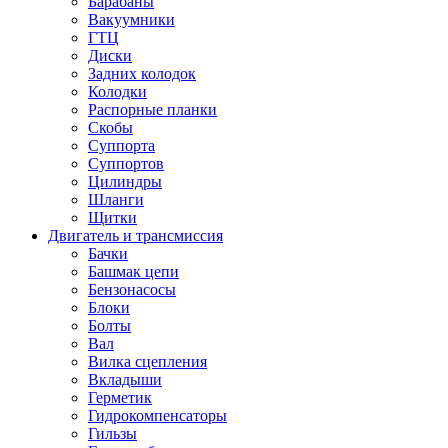
Барабаны
Вакуумники
ГТЦ
Диски
Задних колодок
Колодки
Распорные планки
Скобы
Суппорта
Суппортов
Цилиндры
Шланги
Щитки
Двигатель и трансмиссия
Бачки
Башмак цепи
Бензонасосы
Блоки
Болты
Вал
Вилка сцепления
Вкладыши
Герметик
Гидрокомпенсаторы
Гильзы