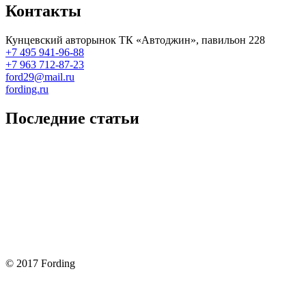
Контакты
Кунцевский авторынок ТК «Автоджин», павильон 228
+7 495 941-96-88
+7 963 712-87-23
ford29@mail.ru
fording.ru
Последние статьи
Покупка оригинальных запчастей форд для ремонта
Замена передних тормозных колодок на Форд Фокус 2
Как поменять лампочку в форд фокус?
Форд Фокус 2. Разбираем панель приборов. Часть 2
Форд Фокус 2. Снимаем панель приборов. Часть 1
© 2017 Fording