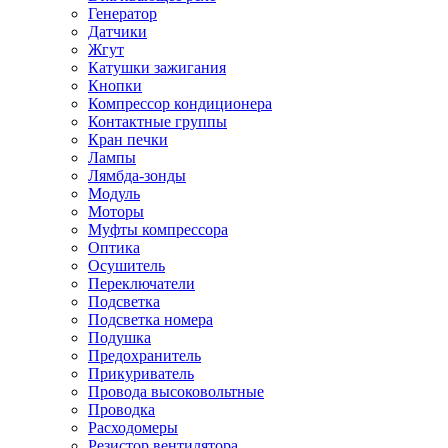
Генератор
Датчики
Жгут
Катушки зажигания
Кнопки
Компрессор кондиционера
Контактные группы
Кран печки
Лампы
Лямбда-зонды
Модуль
Моторы
Муфты компрессора
Оптика
Осушитель
Переключатели
Подсветка
Подсветка номера
Подушка
Предохранитель
Прикуриватель
Провода высоковольтные
Проводка
Расходомеры
Резистор вентилятора