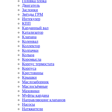
Головка блока
Двигатель
Заслонки
Звёзды ГРМ
Интекулер
КПП
Карданный вал
Катализатор
Клапана
Коленвал
Коллектор
Колпачки
Кольца
Коромысла
Корпус термостата
Корпуса
Крестовины
Крышки
Маслозаборник
Маслосъёмные
Маховики
Муфты кардана
Направляющие клапанов
Насосы
Натяжители