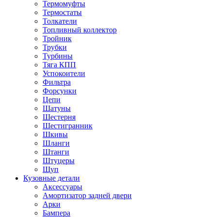
Термомуфты
Термостаты
Толкатели
Топливный коллектор
Тройник
Трубки
Турбины
Тяга КПП
Успокоители
Фильтра
Форсунки
Цепи
Шатуны
Шестерня
Шестигранник
Шкивы
Шланги
Штанги
Штуцеры
Щуп
Кузовные детали
Аксессуары
Амортизатор задней двери
Арки
Бампера