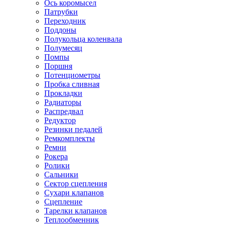
Ось коромысел
Патрубки
Переходник
Поддоны
Полукольца коленвала
Полумесяц
Помпы
Поршня
Потенциометры
Пробка сливная
Прокладки
Радиаторы
Распредвал
Редуктор
Резинки педалей
Ремкомплекты
Ремни
Рокера
Ролики
Сальники
Сектор сцепления
Сухари клапанов
Сцепление
Тарелки клапанов
Теплообменник