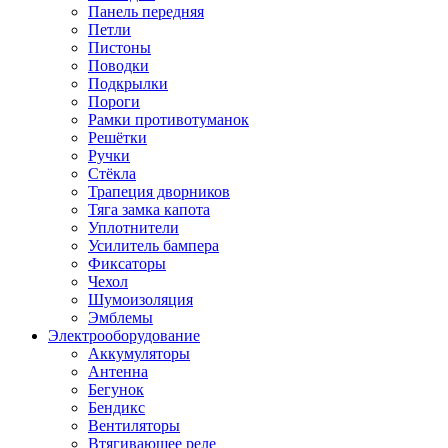
Панель передняя
Петли
Пистоны
Поводки
Подкрылки
Пороги
Рамки противотуманок
Решётки
Ручки
Стёкла
Трапеция дворников
Тяга замка капота
Уплотнители
Усилитель бампера
Фиксаторы
Чехол
Шумоизоляция
Эмблемы
Электрооборудование
Аккумуляторы
Антенна
Бегунок
Бендикс
Вентиляторы
Втягивающее реле