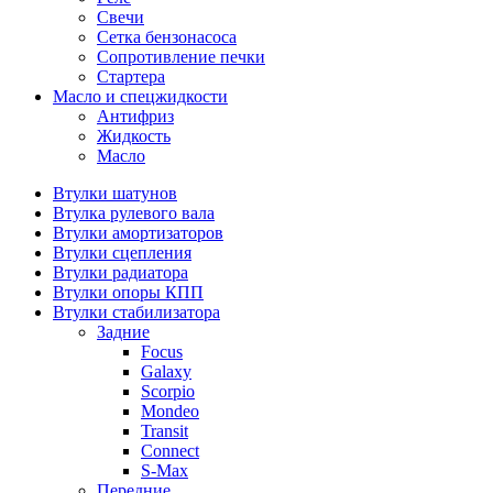
Свечи
Сетка бензонасоса
Сопротивление печки
Стартера
Масло и спецжидкости
Антифриз
Жидкость
Масло
Втулки шатунов
Втулка рулевого вала
Втулки амортизаторов
Втулки сцепления
Втулки радиатора
Втулки опоры КПП
Втулки стабилизатора
Задние
Focus
Galaxy
Scorpio
Mondeo
Transit
Connect
S-Max
Передние