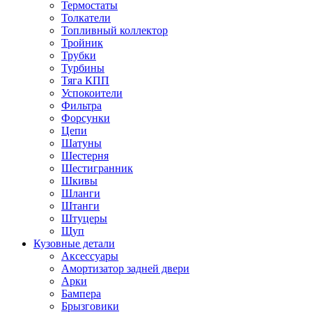
Термостаты
Толкатели
Топливный коллектор
Тройник
Трубки
Турбины
Тяга КПП
Успокоители
Фильтра
Форсунки
Цепи
Шатуны
Шестерня
Шестигранник
Шкивы
Шланги
Штанги
Штуцеры
Щуп
Кузовные детали
Аксессуары
Амортизатор задней двери
Арки
Бампера
Брызговики