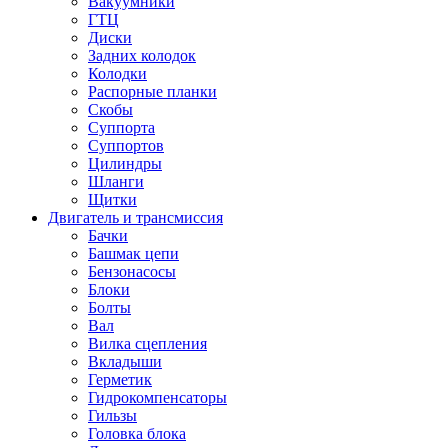
Вакуумники
ГТЦ
Диски
Задних колодок
Колодки
Распорные планки
Скобы
Суппорта
Суппортов
Цилиндры
Шланги
Щитки
Двигатель и трансмиссия
Бачки
Башмак цепи
Бензонасосы
Блоки
Болты
Вал
Вилка сцепления
Вкладыши
Герметик
Гидрокомпенсаторы
Гильзы
Головка блока