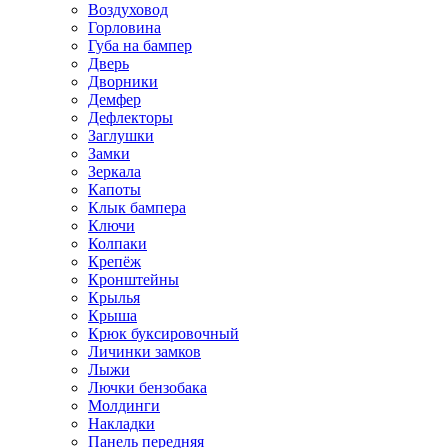
Воздуховод
Горловина
Губа на бампер
Дверь
Дворники
Демфер
Дефлекторы
Заглушки
Замки
Зеркала
Капоты
Клык бампера
Ключи
Колпаки
Крепёж
Кронштейны
Крылья
Крыша
Крюк буксировочный
Личинки замков
Лыжи
Лючки бензобака
Молдинги
Накладки
Панель передняя