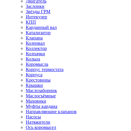
Двигатель
Заслонки
Звёзды ГРМ
Интекулер
КПП
Карданный вал
Катализатор
Клапана
Коленвал
Коллектор
Колпачки
Кольца
Коромысла
Корпус термостата
Корпуса
Крестовины
Крышки
Маслозаборник
Маслосъёмные
Маховики
Муфты кардана
Направляющие клапанов
Насосы
Натяжители
Ось коромысел