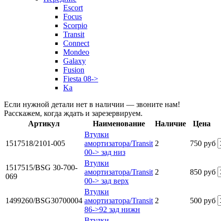
Escort
Focus
Scorpio
Transit
Connect
Mondeo
Galaxy
Fusion
Fiesta 08->
Ka
Если нужной детали нет в наличии — звоните нам!
Расскажем, когда ждать и зарезервируем.
Артикул
Наименование
Наличие
Цена
Втулки
1517518/2101-005
амортизатора/Transit
2
750 руб
00-> зад низ
Втулки
1517515/BSG 30-700-
амортизатора/Transit
2
850 руб
069
00-> зад верх
Втулки
1499260/BSG30700004
амортизатора/Transit
2
500 руб
86->92 зад нижн
Втулки