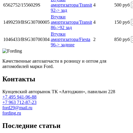
6562752/1556029S
амортизатора/Transit
4
500 руб
92-> зад
Втулки
1499259/BSG30700005
амортизатора/Transit
4
150 руб
86->92 зад
Втулки
1046433/BSG30700304
амортизатора/Fiesta
2
850 руб
96-> задние
Качественные автозапчасти в розницу и оптом для
автомобилей марки Ford.
Контакты
Кунцевский авторынок ТК «Автоджин», павильон 228
+7 495 941-96-88
+7 963 712-87-23
ford29@mail.ru
fording.ru
Последние статьи