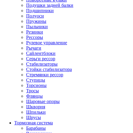
Подушки задней балки
Подшипники
Полуоси
Пружины
Пыльники
Резинки
Рессоры
Рулевое управление
Рычаги
Сайлентблоки
Серьги рессор
Стабилизаторы
Стойки стабилизатора
Стремянки рессор
Ступицы
Торсионы
Тросы
Флянцы
Шаровые опоры
Шкворня
Шпильки
Шрусы
Тормозная система
Барабаны