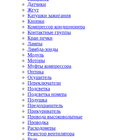
Датчики
Жгут
Катушки зажигания
Кнопки
Компрессор кондиционера
Контактные группы
Кран печки
Лампы
Лямбда-зонды
Модуль
Моторы
Муфты компрессора
Оптика
Осушитель
Переключатели
Подсветка
Подсветка номера
Подушка
Предохранитель
Прикуриватель
Провода высоковольтные
Проводка
Расходомеры
Резистор вентилятора
Реле