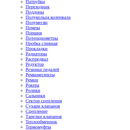
Патрубки
Переходник
Поддоны
Полукольца коленвала
Полумесяц
Помпы
Поршня
Потенциометры
Пробка сливная
Прокладки
Радиаторы
Распредвал
Редуктор
Резинки педалей
Ремкомплекты
Ремни
Рокера
Ролики
Сальники
Сектор сцепления
Сухари клапанов
Сцепление
Тарелки клапанов
Теплообменник
Термомуфты