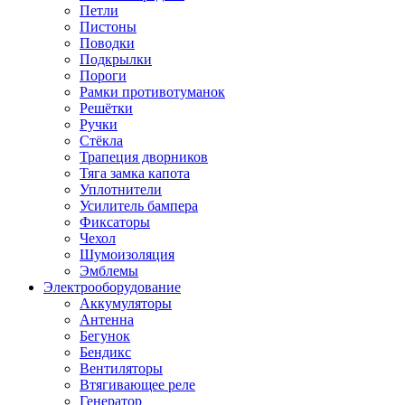
Петли
Пистоны
Поводки
Подкрылки
Пороги
Рамки противотуманок
Решётки
Ручки
Стёкла
Трапеция дворников
Тяга замка капота
Уплотнители
Усилитель бампера
Фиксаторы
Чехол
Шумоизоляция
Эмблемы
Электрооборудование
Аккумуляторы
Антенна
Бегунок
Бендикс
Вентиляторы
Втягивающее реле
Генератор