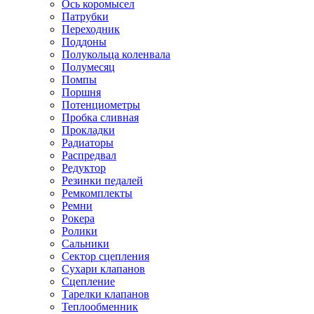
Ось коромысел
Патрубки
Переходник
Поддоны
Полукольца коленвала
Полумесяц
Помпы
Поршня
Потенциометры
Пробка сливная
Прокладки
Радиаторы
Распредвал
Редуктор
Резинки педалей
Ремкомплекты
Ремни
Рокера
Ролики
Сальники
Сектор сцепления
Сухари клапанов
Сцепление
Тарелки клапанов
Теплообменник