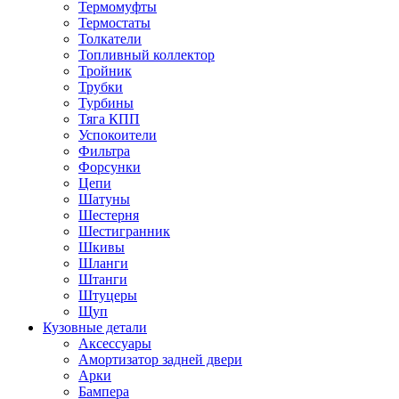
Термомуфты
Термостаты
Толкатели
Топливный коллектор
Тройник
Трубки
Турбины
Тяга КПП
Успокоители
Фильтра
Форсунки
Цепи
Шатуны
Шестерня
Шестигранник
Шкивы
Шланги
Штанги
Штуцеры
Щуп
Кузовные детали
Аксессуары
Амортизатор задней двери
Арки
Бампера