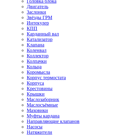
Головка блока
Двигатель
Заслонки
Звёзды ГРМ
Интекулер
КПП
Карданный вал
Катализатор
Клапана
Коленвал
Коллектор
Колпачки
Кольца
Коромысла
Корпус термостата
Корпуса
Крестовины
Крышки
Маслозаборник
Маслосъёмные
Маховики
Муфты кардана
Направляющие клапанов
Насосы
Натяжители