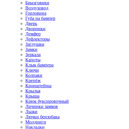
Брызговики
Воздуховод
Горловина
Губа на бампер
Дверь
Дворники
Демфер
Дефлекторы
Заглушки
Замки
Зеркала
Капоты
Клык бампера
Ключи
Колпаки
Крепёж
Кронштейны
Крылья
Крыша
Крюк буксировочный
Личинки замков
Лыжи
Лючки бензобака
Молдинги
Накладки