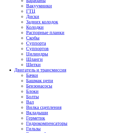
Барабаны
Вакуумники
ГТЦ
Диски
Задних колодок
Колодки
Распорные планки
Скобы
Суппорта
Суппортов
Цилиндры
Шланги
Щитки
Двигатель и трансмиссия
Бачки
Башмак цепи
Бензонасосы
Блоки
Болты
Вал
Вилка сцепления
Вкладыши
Герметик
Гидрокомпенсаторы
Гильзы