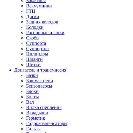
Барабаны
Вакуумники
ГТЦ
Диски
Задних колодок
Колодки
Распорные планки
Скобы
Суппорта
Суппортов
Цилиндры
Шланги
Щитки
Двигатель и трансмиссия
Бачки
Башмак цепи
Бензонасосы
Блоки
Болты
Вал
Вилка сцепления
Вкладыши
Герметик
Гидрокомпенсаторы
Гильзы