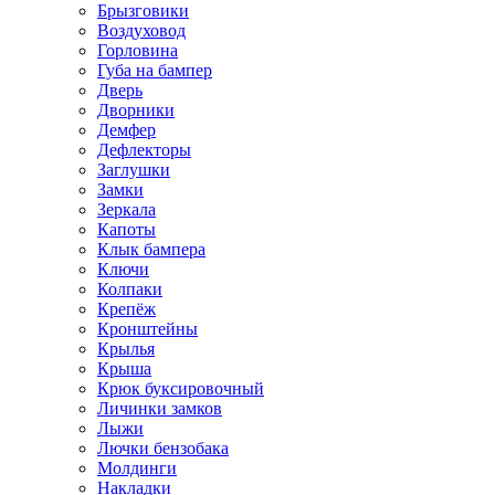
Брызговики
Воздуховод
Горловина
Губа на бампер
Дверь
Дворники
Демфер
Дефлекторы
Заглушки
Замки
Зеркала
Капоты
Клык бампера
Ключи
Колпаки
Крепёж
Кронштейны
Крылья
Крыша
Крюк буксировочный
Личинки замков
Лыжи
Лючки бензобака
Молдинги
Накладки