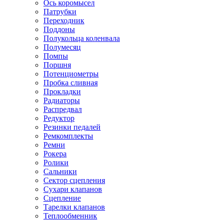
Ось коромысел
Патрубки
Переходник
Поддоны
Полукольца коленвала
Полумесяц
Помпы
Поршня
Потенциометры
Пробка сливная
Прокладки
Радиаторы
Распредвал
Редуктор
Резинки педалей
Ремкомплекты
Ремни
Рокера
Ролики
Сальники
Сектор сцепления
Сухари клапанов
Сцепление
Тарелки клапанов
Теплообменник