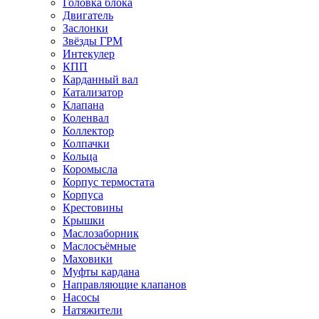
Головка блока
Двигатель
Заслонки
Звёзды ГРМ
Интекулер
КПП
Карданный вал
Катализатор
Клапана
Коленвал
Коллектор
Колпачки
Кольца
Коромысла
Корпус термостата
Корпуса
Крестовины
Крышки
Маслозаборник
Маслосъёмные
Маховики
Муфты кардана
Направляющие клапанов
Насосы
Натяжители