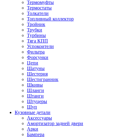
Термомуфты
Термостаты
Толкатели
Топливный коллектор
Тройник
Трубки
Турбины
Тяга КПП
Успокоители
Фильтра
Форсунки
Цепи
Шатуны
Шестерня
Шестигранник
Шкивы
Шланги
Штанги
Штуцеры
Щуп
Кузовные детали
Аксессуары
Амортизатор задней двери
Арки
Бампера