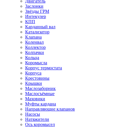
Двигатель
Заслонки
Звёзды ГРМ
Интекулер
КПП
Карданный вал
Катализатор
Клапана
Коленвал
Коллектор
Колпачки
Кольца
Коромысла
Корпус термостата
Корпуса
Крестовины
Крышки
Маслозаборник
Маслосъёмные
Маховики
Муфты кардана
Направляющие клапанов
Насосы
Натяжители
Ось коромысел