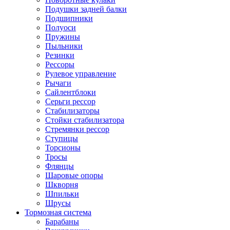
Подушки задней балки
Подшипники
Полуоси
Пружины
Пыльники
Резинки
Рессоры
Рулевое управление
Рычаги
Сайлентблоки
Серьги рессор
Стабилизаторы
Стойки стабилизатора
Стремянки рессор
Ступицы
Торсионы
Тросы
Флянцы
Шаровые опоры
Шкворня
Шпильки
Шрусы
Тормозная система
Барабаны