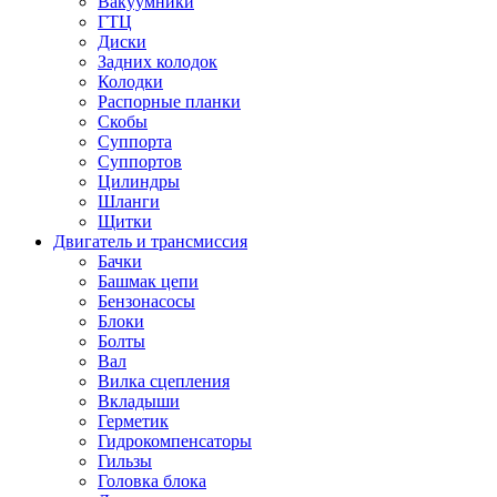
Вакуумники
ГТЦ
Диски
Задних колодок
Колодки
Распорные планки
Скобы
Суппорта
Суппортов
Цилиндры
Шланги
Щитки
Двигатель и трансмиссия
Бачки
Башмак цепи
Бензонасосы
Блоки
Болты
Вал
Вилка сцепления
Вкладыши
Герметик
Гидрокомпенсаторы
Гильзы
Головка блока