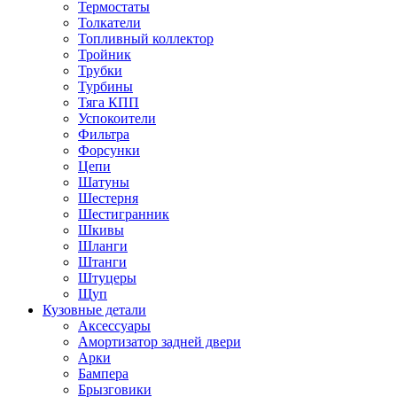
Термостаты
Толкатели
Топливный коллектор
Тройник
Трубки
Турбины
Тяга КПП
Успокоители
Фильтра
Форсунки
Цепи
Шатуны
Шестерня
Шестигранник
Шкивы
Шланги
Штанги
Штуцеры
Щуп
Кузовные детали
Аксессуары
Амортизатор задней двери
Арки
Бампера
Брызговики