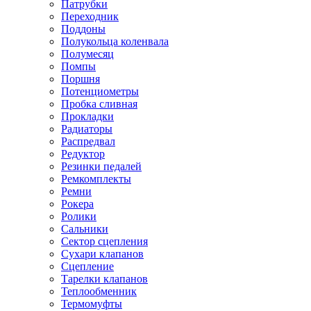
Патрубки
Переходник
Поддоны
Полукольца коленвала
Полумесяц
Помпы
Поршня
Потенциометры
Пробка сливная
Прокладки
Радиаторы
Распредвал
Редуктор
Резинки педалей
Ремкомплекты
Ремни
Рокера
Ролики
Сальники
Сектор сцепления
Сухари клапанов
Сцепление
Тарелки клапанов
Теплообменник
Термомуфты