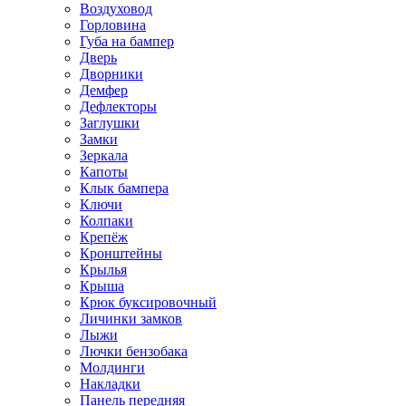
Воздуховод
Горловина
Губа на бампер
Дверь
Дворники
Демфер
Дефлекторы
Заглушки
Замки
Зеркала
Капоты
Клык бампера
Ключи
Колпаки
Крепёж
Кронштейны
Крылья
Крыша
Крюк буксировочный
Личинки замков
Лыжи
Лючки бензобака
Молдинги
Накладки
Панель передняя