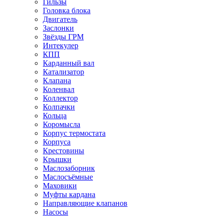
Гильзы
Головка блока
Двигатель
Заслонки
Звёзды ГРМ
Интекулер
КПП
Карданный вал
Катализатор
Клапана
Коленвал
Коллектор
Колпачки
Кольца
Коромысла
Корпус термостата
Корпуса
Крестовины
Крышки
Маслозаборник
Маслосъёмные
Маховики
Муфты кардана
Направляющие клапанов
Насосы