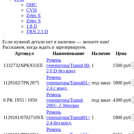
OHC
CVH
Zetec E
Zetec S
1.8 D
TRN 2.5 D
Если нужной детали нет в наличии — звоните нам!
Расскажем, когда ждать и зарезервируем.
Артикул
Наименование
Наличие
Цена
Ремень
1332732/6PK831EE
генератора/Transit 00-
1
1500 руб
2,0 D без конд
Ремень
1129182/7PK2875
генератора/Transit01>
под заказ
1800 руб
2.4 с конд.
Ремень
6 PK 1955 / 1950
генератора/Transit
под заказ
4300 руб
2001- 2,3бензин
Ремень
1129181/0702710SX
генератора/Transit01>
1
1800 руб
2.4 без конд.
Ремень