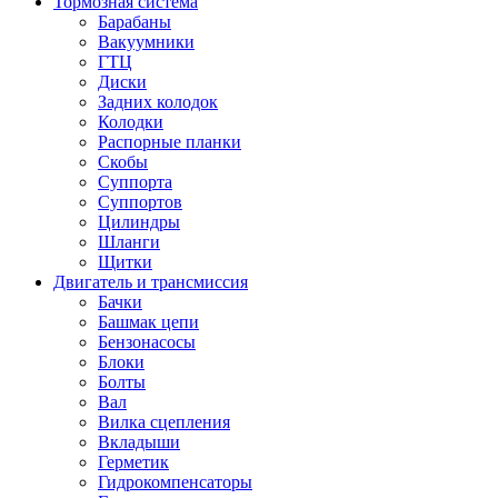
Тормозная система
Барабаны
Вакуумники
ГТЦ
Диски
Задних колодок
Колодки
Распорные планки
Скобы
Суппорта
Суппортов
Цилиндры
Шланги
Щитки
Двигатель и трансмиссия
Бачки
Башмак цепи
Бензонасосы
Блоки
Болты
Вал
Вилка сцепления
Вкладыши
Герметик
Гидрокомпенсаторы