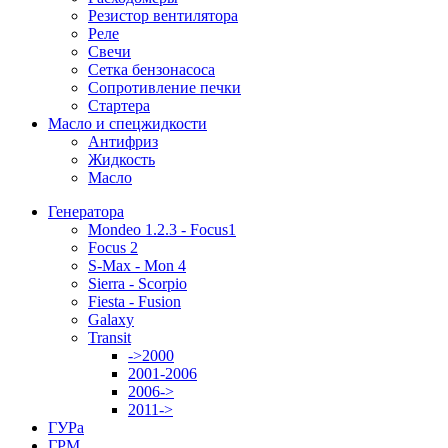
Резистор вентилятора
Реле
Свечи
Сетка бензонасоса
Сопротивление печки
Стартера
Масло и спецжидкости
Антифриз
Жидкость
Масло
Генератора
Mondeo 1.2.3 - Focus1
Focus 2
S-Max - Mon 4
Sierra - Scorpio
Fiesta - Fusion
Galaxy
Transit
->2000
2001-2006
2006->
2011->
ГУРа
ГРМ