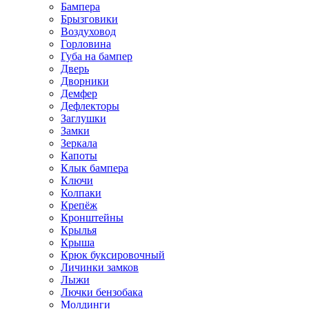
Бампера
Брызговики
Воздуховод
Горловина
Губа на бампер
Дверь
Дворники
Демфер
Дефлекторы
Заглушки
Замки
Зеркала
Капоты
Клык бампера
Ключи
Колпаки
Крепёж
Кронштейны
Крылья
Крыша
Крюк буксировочный
Личинки замков
Лыжи
Лючки бензобака
Молдинги