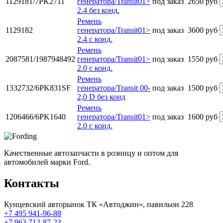
1129181/7PK2711
генератора/Transit01>
под заказ
2650 руб
2.4 без конд.
Ремень
1129182
генератора/Transit01>
под заказ
3600 руб
2.4 с конд.
Ремень
2087581/1987948492
генератора/Transit01>
под заказ
1550 руб
2.0 с конд.
Ремень
1332732/6PK831SF
генератора/Transit 00-
под заказ
1500 руб
2,0 D без конд
Ремень
1206466/6PK1640
генератора/Transit01>
под заказ
1600 руб
2.0 с конд.
Качественные автозапчасти в розницу и оптом для
автомобилей марки Ford.
Контакты
Кунцевский авторынок ТК «Автоджин», павильон 228
+7 495 941-96-88
+7 963 712-87-23