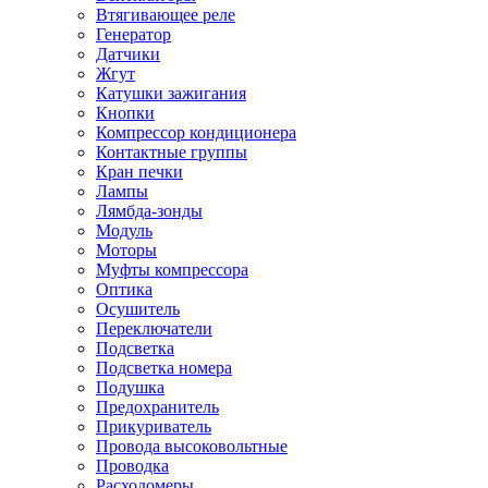
Втягивающее реле
Генератор
Датчики
Жгут
Катушки зажигания
Кнопки
Компрессор кондиционера
Контактные группы
Кран печки
Лампы
Лямбда-зонды
Модуль
Моторы
Муфты компрессора
Оптика
Осушитель
Переключатели
Подсветка
Подсветка номера
Подушка
Предохранитель
Прикуриватель
Провода высоковольтные
Проводка
Расходомеры