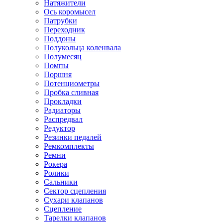
Натяжители
Ось коромысел
Патрубки
Переходник
Поддоны
Полукольца коленвала
Полумесяц
Помпы
Поршня
Потенциометры
Пробка сливная
Прокладки
Радиаторы
Распредвал
Редуктор
Резинки педалей
Ремкомплекты
Ремни
Рокера
Ролики
Сальники
Сектор сцепления
Сухари клапанов
Сцепление
Тарелки клапанов