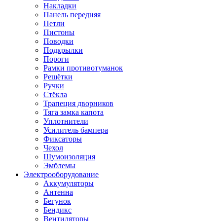
Накладки
Панель передняя
Петли
Пистоны
Поводки
Подкрылки
Пороги
Рамки противотуманок
Решётки
Ручки
Стёкла
Трапеция дворников
Тяга замка капота
Уплотнители
Усилитель бампера
Фиксаторы
Чехол
Шумоизоляция
Эмблемы
Электрооборудование
Аккумуляторы
Антенна
Бегунок
Бендикс
Вентиляторы