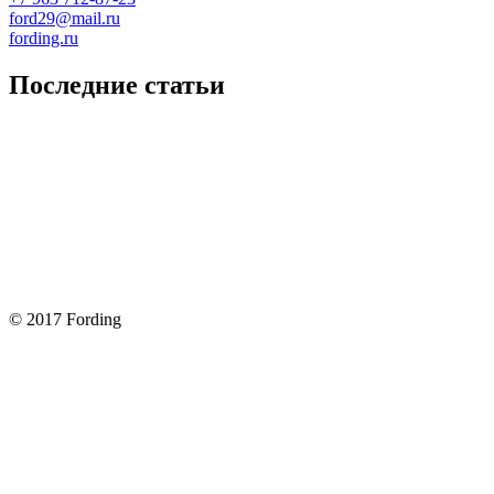
ford29@mail.ru
fording.ru
Последние статьи
Покупка оригинальных запчастей форд для ремонта
Замена передних тормозных колодок на Форд Фокус 2
Как поменять лампочку в форд фокус?
Форд Фокус 2. Разбираем панель приборов. Часть 2
Форд Фокус 2. Снимаем панель приборов. Часть 1
© 2017 Fording