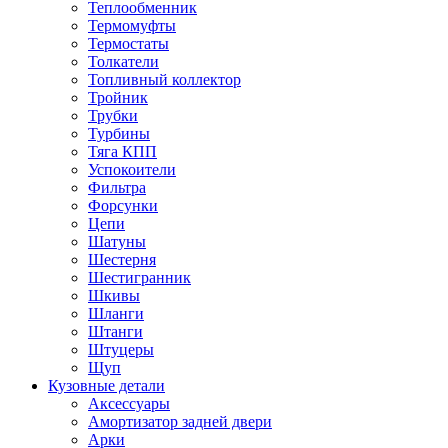
Теплообменник
Термомуфты
Термостаты
Толкатели
Топливный коллектор
Тройник
Трубки
Турбины
Тяга КПП
Успокоители
Фильтра
Форсунки
Цепи
Шатуны
Шестерня
Шестигранник
Шкивы
Шланги
Штанги
Штуцеры
Щуп
Кузовные детали
Аксессуары
Амортизатор задней двери
Арки