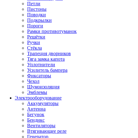
Петли
Пистоны
Поводки
Подкрылки
Пороги
Рамки противотуманок
Решётки
Ручки
Стёкла
Трапеция дворников
Тяга замка капота
Уплотнители
Усилитель бампера
Фиксаторы
Чехол
Шумоизоляция
Эмблемы
Электрооборудование
Аккумуляторы
Антенна
Бегунок
Бендикс
Вентиляторы
Втягивающее реле
Генератор