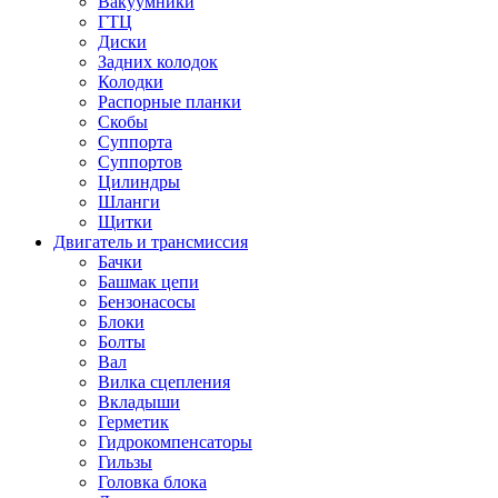
Вакуумники
ГТЦ
Диски
Задних колодок
Колодки
Распорные планки
Скобы
Суппорта
Суппортов
Цилиндры
Шланги
Щитки
Двигатель и трансмиссия
Бачки
Башмак цепи
Бензонасосы
Блоки
Болты
Вал
Вилка сцепления
Вкладыши
Герметик
Гидрокомпенсаторы
Гильзы
Головка блока