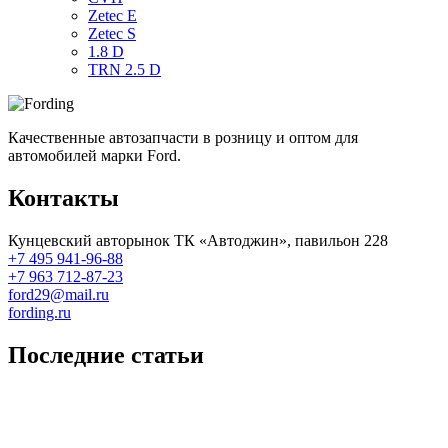
Zetec E
Zetec S
1.8 D
TRN 2.5 D
Качественные автозапчасти в розницу и оптом для
автомобилей марки Ford.
Контакты
Кунцевский авторынок ТК «Автоджин», павильон 228
+7 495 941-96-88
+7 963 712-87-23
ford29@mail.ru
fording.ru
Последние статьи
Покупка оригинальных запчастей форд для ремонта
Замена передних тормозных колодок на Форд Фокус 2