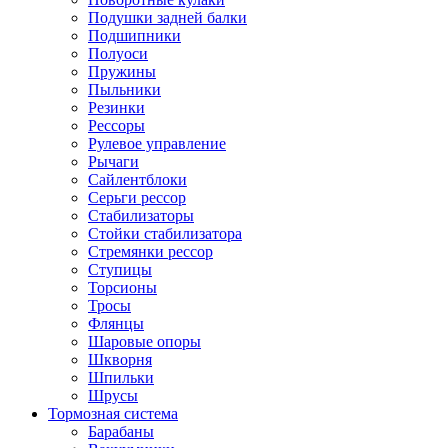
Подушки задней балки
Подшипники
Полуоси
Пружины
Пыльники
Резинки
Рессоры
Рулевое управление
Рычаги
Сайлентблоки
Серьги рессор
Стабилизаторы
Стойки стабилизатора
Стремянки рессор
Ступицы
Торсионы
Тросы
Флянцы
Шаровые опоры
Шкворня
Шпильки
Шрусы
Тормозная система
Барабаны