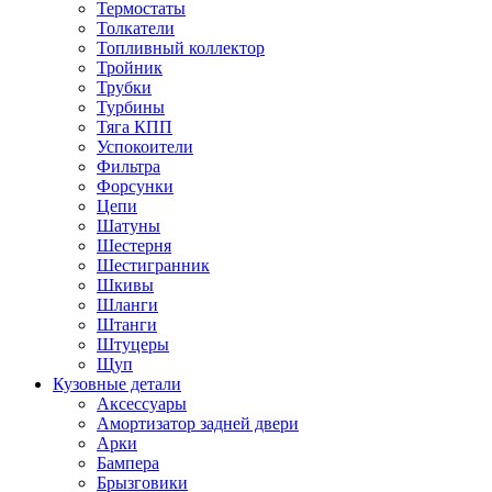
Термостаты
Толкатели
Топливный коллектор
Тройник
Трубки
Турбины
Тяга КПП
Успокоители
Фильтра
Форсунки
Цепи
Шатуны
Шестерня
Шестигранник
Шкивы
Шланги
Штанги
Штуцеры
Щуп
Кузовные детали
Аксессуары
Амортизатор задней двери
Арки
Бампера
Брызговики