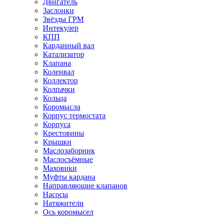
Двигатель
Заслонки
Звёзды ГРМ
Интекулер
КПП
Карданный вал
Катализатор
Клапана
Коленвал
Коллектор
Колпачки
Кольца
Коромысла
Корпус термостата
Корпуса
Крестовины
Крышки
Маслозаборник
Маслосъёмные
Маховики
Муфты кардана
Направляющие клапанов
Насосы
Натяжители
Ось коромысел