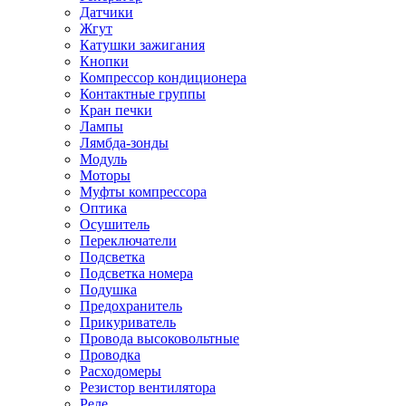
Датчики
Жгут
Катушки зажигания
Кнопки
Компрессор кондиционера
Контактные группы
Кран печки
Лампы
Лямбда-зонды
Модуль
Моторы
Муфты компрессора
Оптика
Осушитель
Переключатели
Подсветка
Подсветка номера
Подушка
Предохранитель
Прикуриватель
Провода высоковольтные
Проводка
Расходомеры
Резистор вентилятора
Реле