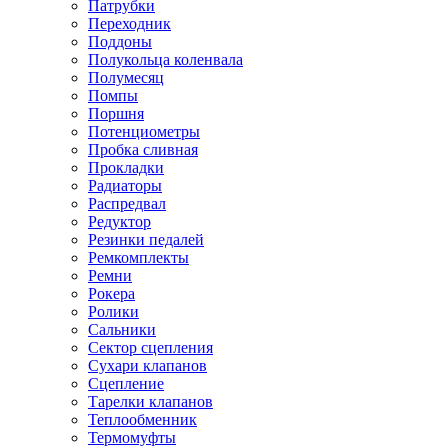
Патрубки
Переходник
Поддоны
Полукольца коленвала
Полумесяц
Помпы
Поршня
Потенциометры
Пробка сливная
Прокладки
Радиаторы
Распредвал
Редуктор
Резинки педалей
Ремкомплекты
Ремни
Рокера
Ролики
Сальники
Сектор сцепления
Сухари клапанов
Сцепление
Тарелки клапанов
Теплообменник
Термомуфты