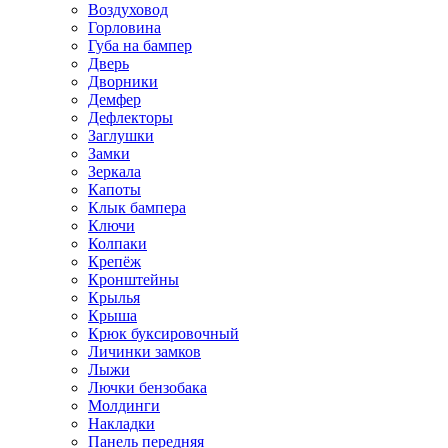
Воздуховод
Горловина
Губа на бампер
Дверь
Дворники
Демфер
Дефлекторы
Заглушки
Замки
Зеркала
Капоты
Клык бампера
Ключи
Колпаки
Крепёж
Кронштейны
Крылья
Крыша
Крюк буксировочный
Личинки замков
Лыжи
Лючки бензобака
Молдинги
Накладки
Панель передняя