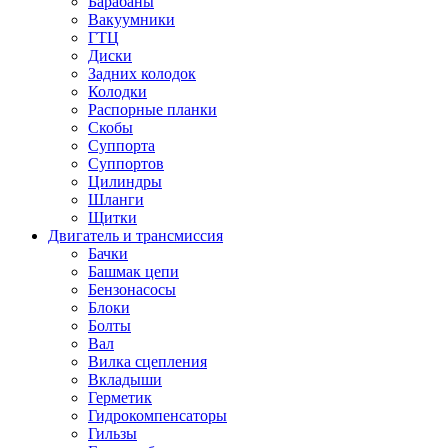
Барабаны
Вакуумники
ГТЦ
Диски
Задних колодок
Колодки
Распорные планки
Скобы
Суппорта
Суппортов
Цилиндры
Шланги
Щитки
Двигатель и трансмиссия
Бачки
Башмак цепи
Бензонасосы
Блоки
Болты
Вал
Вилка сцепления
Вкладыши
Герметик
Гидрокомпенсаторы
Гильзы