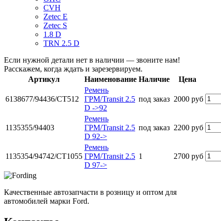
CVH
Zetec E
Zetec S
1.8 D
TRN 2.5 D
Если нужной детали нет в наличии — звоните нам!
Расскажем, когда ждать и зарезервируем.
Артикул
Наименование
Наличие
Цена
Ремень
6138677/94436/CT512
ГРМ/Transit 2.5
под заказ
2000 руб
D ->92
Ремень
1135355/94403
ГРМ/Transit 2.5
под заказ
2200 руб
D 92->
Ремень
1135354/94742/CT1055
ГРМ/Transit 2.5
1
2700 руб
D 97->
Качественные автозапчасти в розницу и оптом для
автомобилей марки Ford.