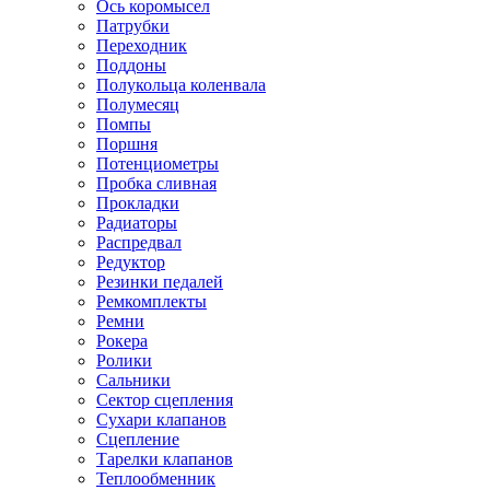
Ось коромысел
Патрубки
Переходник
Поддоны
Полукольца коленвала
Полумесяц
Помпы
Поршня
Потенциометры
Пробка сливная
Прокладки
Радиаторы
Распредвал
Редуктор
Резинки педалей
Ремкомплекты
Ремни
Рокера
Ролики
Сальники
Сектор сцепления
Сухари клапанов
Сцепление
Тарелки клапанов
Теплообменник