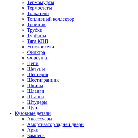
Термомуфты
Термостаты
Толкатели
Топливный коллектор
Тройник
Трубки
Турбины
Тяга КПП
Успокоители
Фильтра
Форсунки
Цепи
Шатуны
Шестерня
Шестигранник
Шкивы
Шланги
Штанги
Штуцеры
Щуп
Кузовные детали
Аксессуары
Амортизатор задней двери
Арки
Бампера