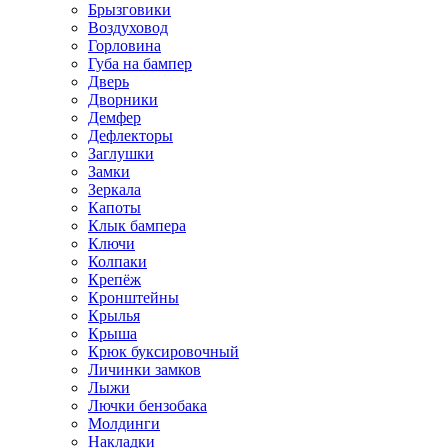
Брызговики
Воздуховод
Горловина
Губа на бампер
Дверь
Дворники
Демфер
Дефлекторы
Заглушки
Замки
Зеркала
Капоты
Клык бампера
Ключи
Колпаки
Крепёж
Кронштейны
Крылья
Крыша
Крюк буксировочный
Личинки замков
Лыжи
Лючки бензобака
Молдинги
Накладки