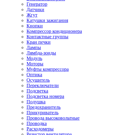
Генератор
Датчики
Жгут
Катушки зажигания
Кнопки
Компрессор кондиционера
Контактные группы
Кран печки
Лампы
Лямбда-зонды
Модуль
Моторы
Муфты компрессора
Оптика
Осушитель
Переключатели
Подсветка
Подсветка номера
Подушка
Предохранитель
Прикуриватель
Провода высоковольтные
Проводка
Расходомеры
Резистор вентилятора