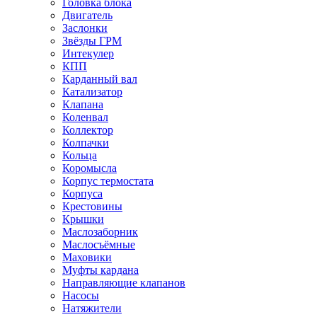
Головка блока
Двигатель
Заслонки
Звёзды ГРМ
Интекулер
КПП
Карданный вал
Катализатор
Клапана
Коленвал
Коллектор
Колпачки
Кольца
Коромысла
Корпус термостата
Корпуса
Крестовины
Крышки
Маслозаборник
Маслосъёмные
Маховики
Муфты кардана
Направляющие клапанов
Насосы
Натяжители