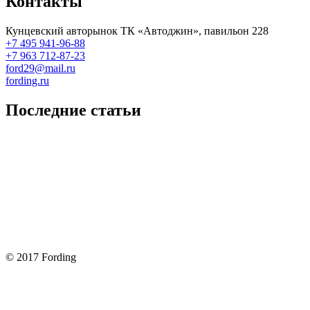
Контакты
Кунцевский авторынок ТК «Автоджин», павильон 228
+7 495 941-96-88
+7 963 712-87-23
ford29@mail.ru
fording.ru
Последние статьи
Покупка оригинальных запчастей форд для ремонта
Замена передних тормозных колодок на Форд Фокус 2
Как поменять лампочку в форд фокус?
Форд Фокус 2. Разбираем панель приборов. Часть 2
Форд Фокус 2. Снимаем панель приборов. Часть 1
© 2017 Fording