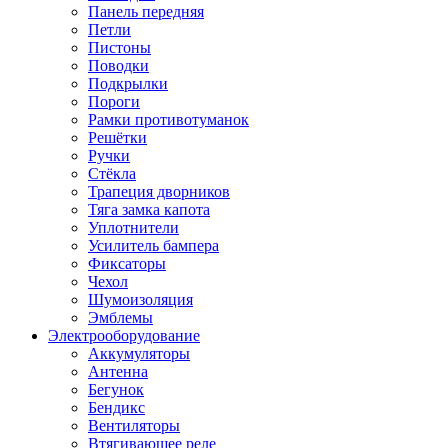
Панель передняя
Петли
Пистоны
Поводки
Подкрылки
Пороги
Рамки противотуманок
Решётки
Ручки
Стёкла
Трапеция дворников
Тяга замка капота
Уплотнители
Усилитель бампера
Фиксаторы
Чехол
Шумоизоляция
Эмблемы
Электрооборудование
Аккумуляторы
Антенна
Бегунок
Бендикс
Вентиляторы
Втягивающее реле