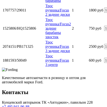
барабаны
Трос
1707757/29011
ручника/Focus
1
1800 руб
2 задние диски
Трос
ручника/Focus2
1525806/HQ1525806
задние
2
750 руб
барабаны
хвостик
Трос
2074151/PB171325
ручника/Focus
1
2500 руб
3 задние диски
Трос
1881593/50049
ручника/Focus
1
600 руб
3 центр
Качественные автозапчасти в розницу и оптом для
автомобилей марки Ford.
Контакты
Кунцевский авторынок ТК «Автоджин», павильон 228
+7 495 941-96-88