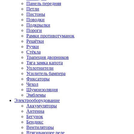
Панель передняя
Петли
Пистоны
Поводки
Подкрылки
Пороги
Рамки противотуманок
Решётки
Ручки
Стёкла
Трапеция дворников
Тяга замка капота
Уплотнители
Усилитель бампера
Фиксаторы
Чехол
Шумоизоляция
Эмблемы
Электрооборудование
Аккумуляторы
Антенна
Бегунок
Бендикс
Вентиляторы
Втягивающее реле