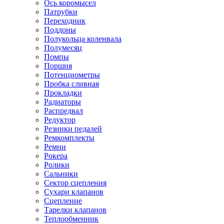
Ось коромысел
Патрубки
Переходник
Поддоны
Полукольца коленвала
Полумесяц
Помпы
Поршня
Потенциометры
Пробка сливная
Прокладки
Радиаторы
Распредвал
Редуктор
Резинки педалей
Ремкомплекты
Ремни
Рокера
Ролики
Сальники
Сектор сцепления
Сухари клапанов
Сцепление
Тарелки клапанов
Теплообменник