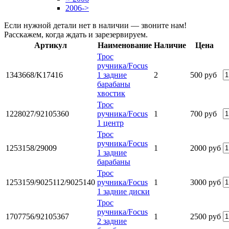
2006->
Если нужной детали нет в наличии — звоните нам!
Расскажем, когда ждать и зарезервируем.
Артикул
Наименование
Наличие
Цена
Трос
ручника/Focus
1343668/K17416
1 задние
2
500 руб
барабаны
хвостик
Трос
1228027/92105360
ручника/Focus
1
700 руб
1 центр
Трос
ручника/Focus
1253158/29009
1
2000 руб
1 задние
барабаны
Трос
1253159/9025112/9025140
ручника/Focus
1
3000 руб
1 задние диски
Трос
ручника/Focus
1707756/92105367
1
2500 руб
2 задние