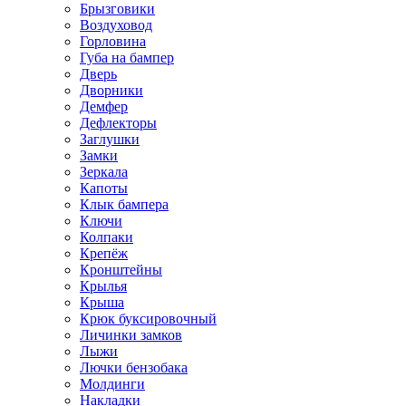
Брызговики
Воздуховод
Горловина
Губа на бампер
Дверь
Дворники
Демфер
Дефлекторы
Заглушки
Замки
Зеркала
Капоты
Клык бампера
Ключи
Колпаки
Крепёж
Кронштейны
Крылья
Крыша
Крюк буксировочный
Личинки замков
Лыжи
Лючки бензобака
Молдинги
Накладки