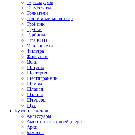
Термомуфты
Термостаты
Толкатели
Топливный коллектор
Тройник
Трубки
Турбины
Тяга КПП
Успокоители
Фильтра
Форсунки
Цепи
Шатуны
Шестерня
Шестигранник
Шкивы
Шланги
Штанги
Штуцеры
Щуп
Кузовные детали
Аксессуары
Амортизатор задней двери
Арки
Бампера