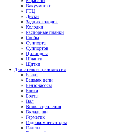
Барабаны
Вакуумники
ГТЦ
Диски
Задних колодок
Колодки
Распорные планки
Скобы
Суппорта
Суппортов
Цилиндры
Шланги
Щитки
Двигатель и трансмиссия
Бачки
Башмак цепи
Бензонасосы
Блоки
Болты
Вал
Вилка сцепления
Вкладыши
Герметик
Гидрокомпенсаторы
Гильзы