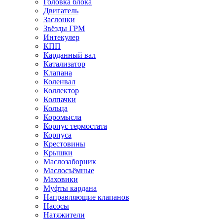
Головка блока
Двигатель
Заслонки
Звёзды ГРМ
Интекулер
КПП
Карданный вал
Катализатор
Клапана
Коленвал
Коллектор
Колпачки
Кольца
Коромысла
Корпус термостата
Корпуса
Крестовины
Крышки
Маслозаборник
Маслосъёмные
Маховики
Муфты кардана
Направляющие клапанов
Насосы
Натяжители