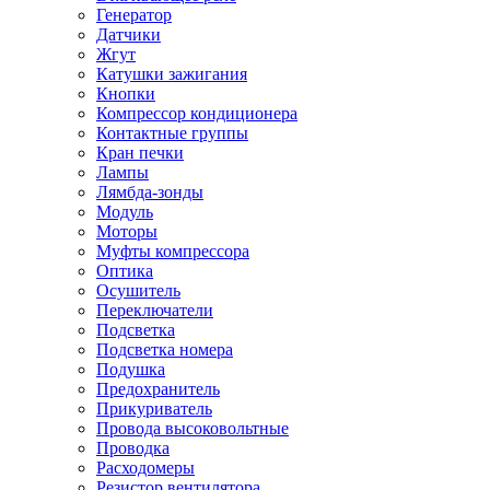
Генератор
Датчики
Жгут
Катушки зажигания
Кнопки
Компрессор кондиционера
Контактные группы
Кран печки
Лампы
Лямбда-зонды
Модуль
Моторы
Муфты компрессора
Оптика
Осушитель
Переключатели
Подсветка
Подсветка номера
Подушка
Предохранитель
Прикуриватель
Провода высоковольтные
Проводка
Расходомеры
Резистор вентилятора