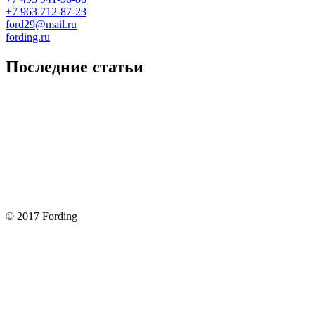
+7 963 712-87-23
ford29@mail.ru
fording.ru
Последние статьи
Покупка оригинальных запчастей форд для ремонта
Замена передних тормозных колодок на Форд Фокус 2
Как поменять лампочку в форд фокус?
Форд Фокус 2. Разбираем панель приборов. Часть 2
Форд Фокус 2. Снимаем панель приборов. Часть 1
© 2017 Fording