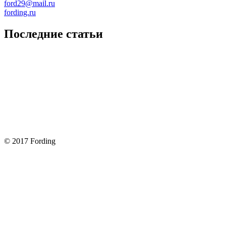
ford29@mail.ru
fording.ru
Последние статьи
Покупка оригинальных запчастей форд для ремонта
Замена передних тормозных колодок на Форд Фокус 2
Как поменять лампочку в форд фокус?
Форд Фокус 2. Разбираем панель приборов. Часть 2
Форд Фокус 2. Снимаем панель приборов. Часть 1
© 2017 Fording