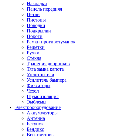
Накладки
Панель передняя
Петли
Пистоны
Поводки
Подкрылки
Пороги
Рамки противотуманок
Решётки
Ручки
Стёкла
Трапеция дворников
Тяга замка капота
Уплотнители
Усилитель бампера
Фиксаторы
Чехол
Шумоизоляция
Эмблемы
Электрооборудование
Аккумуляторы
Антенна
Бегунок
Бендикс
Вентиляторы