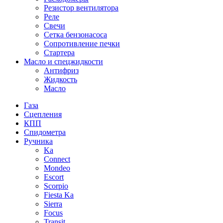
Резистор вентилятора
Реле
Свечи
Сетка бензонасоса
Сопротивление печки
Стартера
Масло и спецжидкости
Антифриз
Жидкость
Масло
Газа
Сцепления
КПП
Спидометра
Ручника
Ka
Connect
Mondeo
Escort
Scorpio
Fiesta Ka
Sierra
Focus
Transit