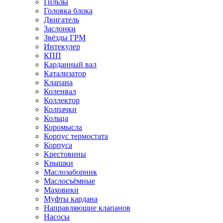
Гильзы
Головка блока
Двигатель
Заслонки
Звёзды ГРМ
Интекулер
КПП
Карданный вал
Катализатор
Клапана
Коленвал
Коллектор
Колпачки
Кольца
Коромысла
Корпус термостата
Корпуса
Крестовины
Крышки
Маслозаборник
Маслосъёмные
Маховики
Муфты кардана
Направляющие клапанов
Насосы