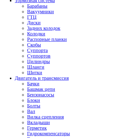
Тормозная система
Барабаны
Вакуумники
ГТЦ
Диски
Задних колодок
Колодки
Распорные планки
Скобы
Суппорта
Суппортов
Цилиндры
Шланги
Щитки
Двигатель и трансмиссия
Бачки
Башмак цепи
Бензонасосы
Блоки
Болты
Вал
Вилка сцепления
Вкладыши
Герметик
Гидрокомпенсаторы