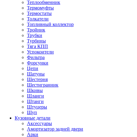
Теплообменник
Термомуфты
Термостаты
Толкатели
Топливный коллектор
Тройник
Трубки
Турбины
Тяга КПП
Успокоители
Фильтра
Форсунки
Цепи
Шатуны
Шестерня
Шестигранник
Шкивы
Шланги
Штанги
Штуцеры
Щуп
Кузовные детали
Аксессуары
Амортизатор задней двери
Арки