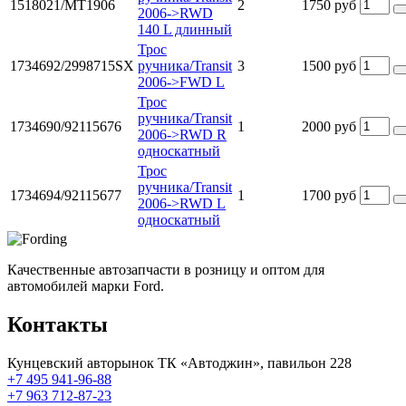
1518021/MT1906
2
1750 руб
2006->RWD
140 L длинный
Трос
1734692/2998715SX
ручника/Transit
3
1500 руб
2006->FWD L
Трос
ручника/Transit
1734690/92115676
1
2000 руб
2006->RWD R
односкатный
Трос
ручника/Transit
1734694/92115677
1
1700 руб
2006->RWD L
односкатный
Качественные автозапчасти в розницу и оптом для
автомобилей марки Ford.
Контакты
Кунцевский авторынок ТК «Автоджин», павильон 228
+7 495 941-96-88
+7 963 712-87-23