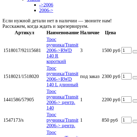
->2006
2006->
Если нужной детали нет в наличии — звоните нам!
Расскажем, когда ждать и зарезервируем.
Артикул
Наименование
Наличие
Цена
Трос
ручника/Transit
1518017/92115681
2006->RWD
3
1500 руб
140 R
короткий
Трос
ручника/Transit
1518021/1518020
под заказ
2300 руб
2006->RWD
140 L длинный
Трос
ручника/Transit
1441586/57905
1
2200 руб
2006-> центр.
140
Трос
1547173/s
ручника/Transit
1
850 руб
2006-> центр.
Трос