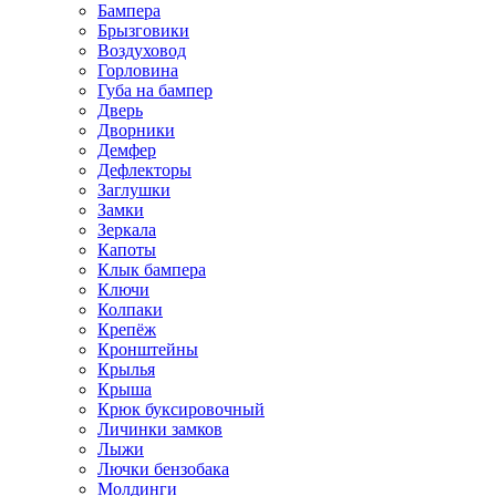
Бампера
Брызговики
Воздуховод
Горловина
Губа на бампер
Дверь
Дворники
Демфер
Дефлекторы
Заглушки
Замки
Зеркала
Капоты
Клык бампера
Ключи
Колпаки
Крепёж
Кронштейны
Крылья
Крыша
Крюк буксировочный
Личинки замков
Лыжи
Лючки бензобака
Молдинги