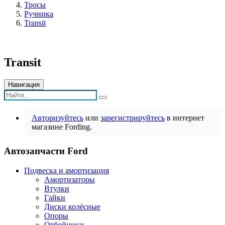
Тросы
Ручника
Transit
Transit
Навигация
Авторизуйтесь
или
зарегистрируйтесь
в интернет
магазине Fording.
Автозапчасти Ford
Подвеска и амортизация
Амортизаторы
Втулки
Гайки
Диски колёсные
Опоры
Отбойники