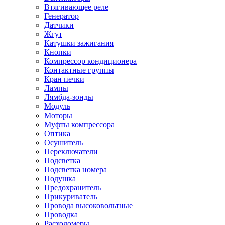
Втягивающее реле
Генератор
Датчики
Жгут
Катушки зажигания
Кнопки
Компрессор кондиционера
Контактные группы
Кран печки
Лампы
Лямбда-зонды
Модуль
Моторы
Муфты компрессора
Оптика
Осушитель
Переключатели
Подсветка
Подсветка номера
Подушка
Предохранитель
Прикуриватель
Провода высоковольтные
Проводка
Расходомеры