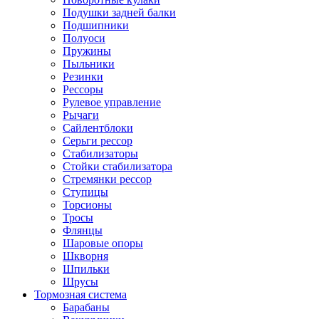
Подушки задней балки
Подшипники
Полуоси
Пружины
Пыльники
Резинки
Рессоры
Рулевое управление
Рычаги
Сайлентблоки
Серьги рессор
Стабилизаторы
Стойки стабилизатора
Стремянки рессор
Ступицы
Торсионы
Тросы
Флянцы
Шаровые опоры
Шкворня
Шпильки
Шрусы
Тормозная система
Барабаны