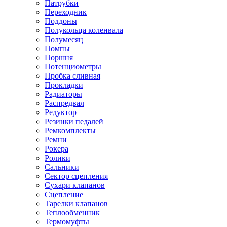
Патрубки
Переходник
Поддоны
Полукольца коленвала
Полумесяц
Помпы
Поршня
Потенциометры
Пробка сливная
Прокладки
Радиаторы
Распредвал
Редуктор
Резинки педалей
Ремкомплекты
Ремни
Рокера
Ролики
Сальники
Сектор сцепления
Сухари клапанов
Сцепление
Тарелки клапанов
Теплообменник
Термомуфты