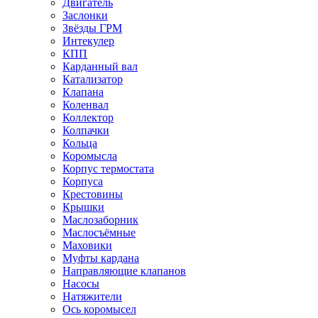
Двигатель
Заслонки
Звёзды ГРМ
Интекулер
КПП
Карданный вал
Катализатор
Клапана
Коленвал
Коллектор
Колпачки
Кольца
Коромысла
Корпус термостата
Корпуса
Крестовины
Крышки
Маслозаборник
Маслосъёмные
Маховики
Муфты кардана
Направляющие клапанов
Насосы
Натяжители
Ось коромысел