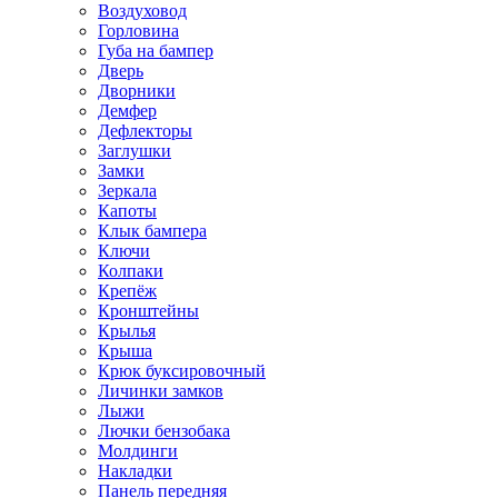
Воздуховод
Горловина
Губа на бампер
Дверь
Дворники
Демфер
Дефлекторы
Заглушки
Замки
Зеркала
Капоты
Клык бампера
Ключи
Колпаки
Крепёж
Кронштейны
Крылья
Крыша
Крюк буксировочный
Личинки замков
Лыжи
Лючки бензобака
Молдинги
Накладки
Панель передняя