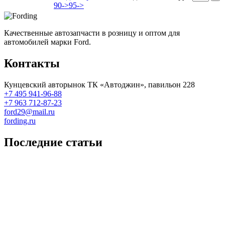
90->95->
Качественные автозапчасти в розницу и оптом для
автомобилей марки Ford.
Контакты
Кунцевский авторынок ТК «Автоджин», павильон 228
+7 495 941-96-88
+7 963 712-87-23
ford29@mail.ru
fording.ru
Последние статьи
Покупка оригинальных запчастей форд для ремонта
Замена передних тормозных колодок на Форд Фокус 2
Как поменять лампочку в форд фокус?
Форд Фокус 2. Разбираем панель приборов. Часть 2