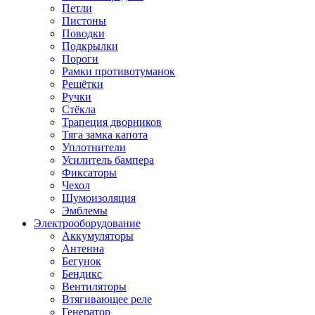
Петли
Пистоны
Поводки
Подкрылки
Пороги
Рамки противотуманок
Решётки
Ручки
Стёкла
Трапеция дворников
Тяга замка капота
Уплотнители
Усилитель бампера
Фиксаторы
Чехол
Шумоизоляция
Эмблемы
Электрооборудование
Аккумуляторы
Антенна
Бегунок
Бендикс
Вентиляторы
Втягивающее реле
Генератор