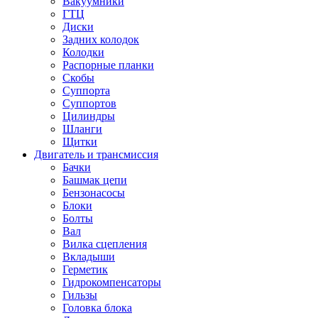
Вакуумники
ГТЦ
Диски
Задних колодок
Колодки
Распорные планки
Скобы
Суппорта
Суппортов
Цилиндры
Шланги
Щитки
Двигатель и трансмиссия
Бачки
Башмак цепи
Бензонасосы
Блоки
Болты
Вал
Вилка сцепления
Вкладыши
Герметик
Гидрокомпенсаторы
Гильзы
Головка блока