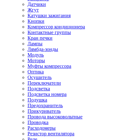
Датчики
Жгут
Катушки зажигания
Кнопки
Компрессор кондиционера
Контактные группы
Кран печки
Лампы
Лямбда-зонды
Модуль
Моторы
Муфты компрессора
Оптика
Осушитель
Переключатели
Подсветка
Подсветка номера
Подушка
Предохранитель
Прикуриватель
Провода высоковольтные
Проводка
Расходомеры
Резистор вентилятора
Реле