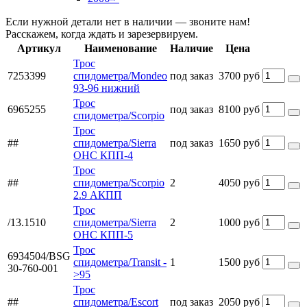
Если нужной детали нет в наличии — звоните нам!
Расскажем, когда ждать и зарезервируем.
Артикул
Наименование
Наличие
Цена
Трос
7253399
спидометра/Mondeo
под заказ
3700 руб
93-96 нижний
Трос
6965255
под заказ
8100 руб
спидометра/Scorpio
Трос
##
спидометра/Sierra
под заказ
1650 руб
OHC КПП-4
Трос
##
спидометра/Scorpio
2
4050 руб
2.9 АКПП
Трос
/13.1510
спидометра/Sierra
2
1000 руб
OHC КПП-5
Трос
6934504/BSG
спидометра/Transit -
1
1500 руб
30-760-001
>95
Трос
##
спидометра/Escort
под заказ
2050 руб