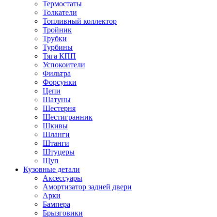
Термостаты
Толкатели
Топливный коллектор
Тройник
Трубки
Турбины
Тяга КПП
Успокоители
Фильтра
Форсунки
Цепи
Шатуны
Шестерня
Шестигранник
Шкивы
Шланги
Штанги
Штуцеры
Щуп
Кузовные детали
Аксессуары
Амортизатор задней двери
Арки
Бампера
Брызговики