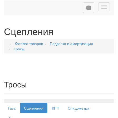
Toggle
0
navigati
Сцепления
Каталог товаров
Подвеска и амортизация
Тросы
Тросы
Навигация
Газа
Сцепления
КПП
Спидометра