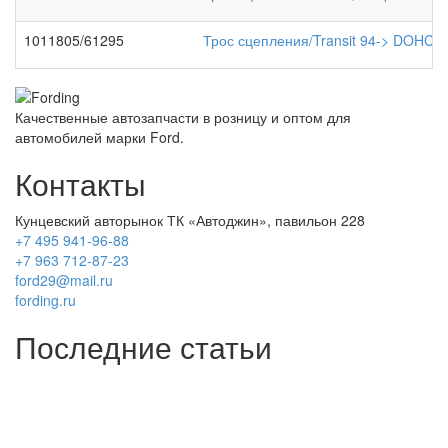
1011805/61295
Трос сцепления/Transit 94-> DOHC
Качественные автозапчасти в розницу и оптом для
автомобилей марки Ford.
Контакты
Кунцевский авторынок ТК «Автоджин», павильон 228
+7 495 941-96-88
+7 963 712-87-23
ford29@mail.ru
fording.ru
Последние статьи
Покупка оригинальных запчастей форд для ремонта
Замена передних тормозных колодок на Форд Фокус 2
Как поменять лампочку в форд фокус?