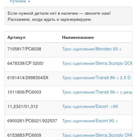
Ручника
Если нужной детали нет в наличии — звоните нам!
Расскажем, когда ждать и зарезервируем.
Артикул
Наименование
7105817/PC6038
Трос сцепления/Mondeo 93->
6478338/CP 5205/
Трос сцепления/Sierra,Scorpio DOHC 
6161414/2998304SX
Трос сцепления/Transit 86-> 2.5 D
1011806/PC6003
Трос сцепления/Transit 96-> с резьб
11,2321/01,312
Трос сцепления/Escort ->90
6900281/PC6021/922537
Трос сцепления/Escort 90->
6153883/PC6009
Трос сцепления/Sierra,Scorpio OHC