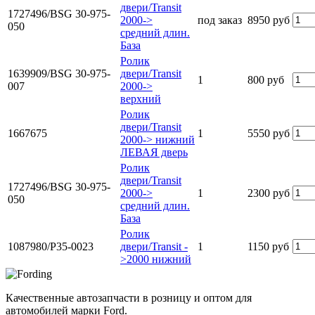
двери/Transit
1727496/BSG 30-975-
2000->
под заказ
8950 руб
050
средний длин.
База
Ролик
1639909/BSG 30-975-
двери/Transit
1
800 руб
007
2000->
верхний
Ролик
двери/Transit
1667675
1
5550 руб
2000-> нижний
ЛЕВАЯ дверь
Ролик
двери/Transit
1727496/BSG 30-975-
2000->
1
2300 руб
050
средний длин.
База
Ролик
1087980/P35-0023
двери/Transit -
1
1150 руб
>2000 нижний
Качественные автозапчасти в розницу и оптом для
автомобилей марки Ford.