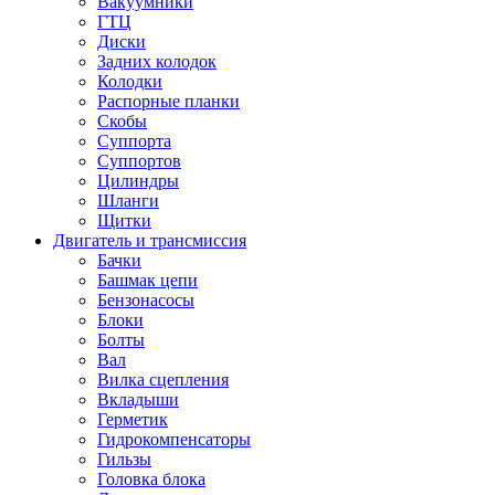
Вакуумники
ГТЦ
Диски
Задних колодок
Колодки
Распорные планки
Скобы
Суппорта
Суппортов
Цилиндры
Шланги
Щитки
Двигатель и трансмиссия
Бачки
Башмак цепи
Бензонасосы
Блоки
Болты
Вал
Вилка сцепления
Вкладыши
Герметик
Гидрокомпенсаторы
Гильзы
Головка блока