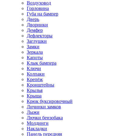
Воздуховод
Горловина
Губа на бампер
Дверь
Дворники
Демфер
Дефлекторы
Заглушки
Замки
Зеркала
Капоты
Клык бампера
Ключи
Колпаки
Крепёж
Кронштейны
Крылья
Крыша
Крюк буксировочный
Личинки замков
Лыжи
Лючки бензобака
Молдинги
Накладки
Панель передняя