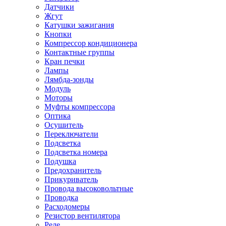
Датчики
Жгут
Катушки зажигания
Кнопки
Компрессор кондиционера
Контактные группы
Кран печки
Лампы
Лямбда-зонды
Модуль
Моторы
Муфты компрессора
Оптика
Осушитель
Переключатели
Подсветка
Подсветка номера
Подушка
Предохранитель
Прикуриватель
Провода высоковольтные
Проводка
Расходомеры
Резистор вентилятора
Реле