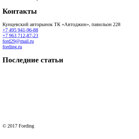
Контакты
Кунцевский авторынок ТК «Автоджин», павильон 228
+7 495 941-96-88
+7 963 712-87-23
ford29@mail.ru
fording.ru
Последние статьи
Покупка оригинальных запчастей форд для ремонта
Замена передних тормозных колодок на Форд Фокус 2
Как поменять лампочку в форд фокус?
Форд Фокус 2. Разбираем панель приборов. Часть 2
Форд Фокус 2. Снимаем панель приборов. Часть 1
© 2017 Fording