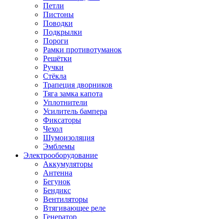
Петли
Пистоны
Поводки
Подкрылки
Пороги
Рамки противотуманок
Решётки
Ручки
Стёкла
Трапеция дворников
Тяга замка капота
Уплотнители
Усилитель бампера
Фиксаторы
Чехол
Шумоизоляция
Эмблемы
Электрооборудование
Аккумуляторы
Антенна
Бегунок
Бендикс
Вентиляторы
Втягивающее реле
Генератор