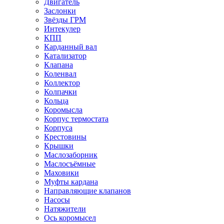
Двигатель
Заслонки
Звёзды ГРМ
Интекулер
КПП
Карданный вал
Катализатор
Клапана
Коленвал
Коллектор
Колпачки
Кольца
Коромысла
Корпус термостата
Корпуса
Крестовины
Крышки
Маслозаборник
Маслосъёмные
Маховики
Муфты кардана
Направляющие клапанов
Насосы
Натяжители
Ось коромысел