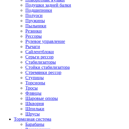
Подушки задней балки
Подшипники
Полуоси
Пружины
Пыльники
Резинки
Рессоры
Рулевое управление
Рычаги
Сайлентблоки
Серьги рессор
Стабилизаторы
Стойки стабилизатора
Стремянки рессор
Ступицы
Торсионы
Тросы
Флянцы
Шаровые опоры
Шкворня
Шпильки
Шрусы
Тормозная система
Барабаны