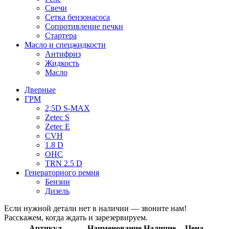
Свечи
Сетка бензонасоса
Сопротивление печки
Стартера
Масло и спецжидкости
Антифриз
Жидкость
Масло
Дверные
ГРМ
2,5D S-MAX
Zetec S
Zetec E
CVH
1.8 D
OHC
TRN 2.5 D
Генераторного ремня
Бензин
Дизель
Если нужной детали нет в наличии — звоните нам!
Расскажем, когда ждать и зарезервируем.
Артикул
Наименование
Наличие
Цена