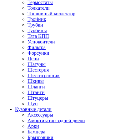
Термостаты
Толкатели
Топливный коллектор
Тройник
Трубки
Турбины
Тяга КПП
Успокоители
Фильтра
Форсунки
Цепи
Шатуны
Шестерня
Шестигранник
Шкивы
Шланги
Штанги
Штуцеры
Щуп
Кузовные детали
Аксессуары
Амортизатор задней двери
Арки
Бампера
Брызговики