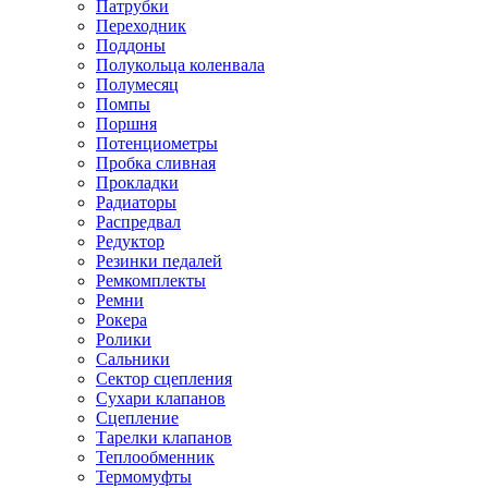
Патрубки
Переходник
Поддоны
Полукольца коленвала
Полумесяц
Помпы
Поршня
Потенциометры
Пробка сливная
Прокладки
Радиаторы
Распредвал
Редуктор
Резинки педалей
Ремкомплекты
Ремни
Рокера
Ролики
Сальники
Сектор сцепления
Сухари клапанов
Сцепление
Тарелки клапанов
Теплообменник
Термомуфты