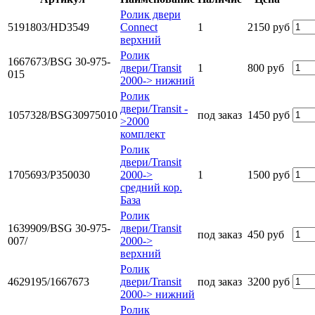
Ролик двери
5191803/HD3549
Connect
1
2150 руб
верхний
Ролик
1667673/BSG 30-975-
двери/Transit
1
800 руб
015
2000-> нижний
Ролик
двери/Transit -
1057328/BSG30975010
под заказ
1450 руб
>2000
комплект
Ролик
двери/Transit
1705693/P350030
2000->
1
1500 руб
средний кор.
База
Ролик
1639909/BSG 30-975-
двери/Transit
под заказ
450 руб
007/
2000->
верхний
Ролик
4629195/1667673
двери/Transit
под заказ
3200 руб
2000-> нижний
Ролик