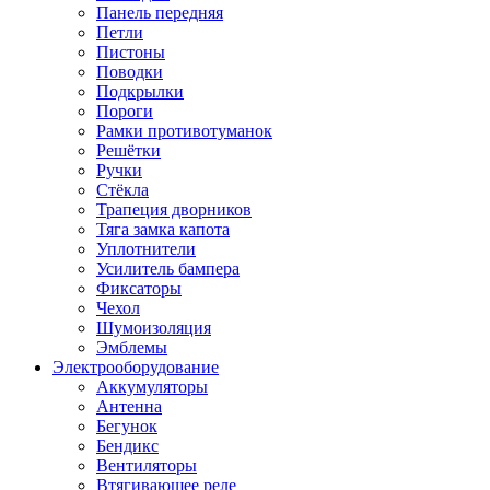
Панель передняя
Петли
Пистоны
Поводки
Подкрылки
Пороги
Рамки противотуманок
Решётки
Ручки
Стёкла
Трапеция дворников
Тяга замка капота
Уплотнители
Усилитель бампера
Фиксаторы
Чехол
Шумоизоляция
Эмблемы
Электрооборудование
Аккумуляторы
Антенна
Бегунок
Бендикс
Вентиляторы
Втягивающее реле