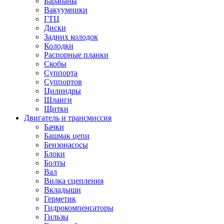
Барабаны
Вакуумники
ГТЦ
Диски
Задних колодок
Колодки
Распорные планки
Скобы
Суппорта
Суппортов
Цилиндры
Шланги
Щитки
Двигатель и трансмиссия
Бачки
Башмак цепи
Бензонасосы
Блоки
Болты
Вал
Вилка сцепления
Вкладыши
Герметик
Гидрокомпенсаторы
Гильзы