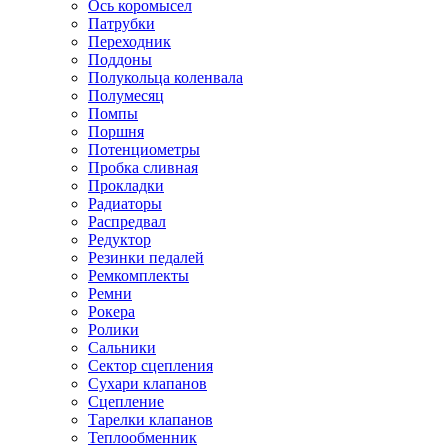
Ось коромысел
Патрубки
Переходник
Поддоны
Полукольца коленвала
Полумесяц
Помпы
Поршня
Потенциометры
Пробка сливная
Прокладки
Радиаторы
Распредвал
Редуктор
Резинки педалей
Ремкомплекты
Ремни
Рокера
Ролики
Сальники
Сектор сцепления
Сухари клапанов
Сцепление
Тарелки клапанов
Теплообменник