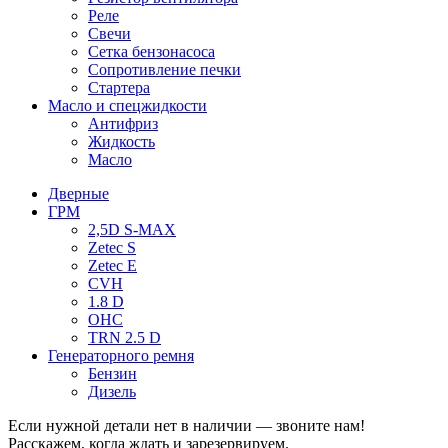
Реле
Свечи
Сетка бензонасоса
Сопротивление печки
Стартера
Масло и спецжидкости
Антифриз
Жидкость
Масло
Дверные
ГРМ
2,5D S-MAX
Zetec S
Zetec E
CVH
1.8 D
OHC
TRN 2.5 D
Генераторного ремня
Бензин
Дизель
Если нужной детали нет в наличии — звоните нам!
Расскажем, когда ждать и зарезервируем.