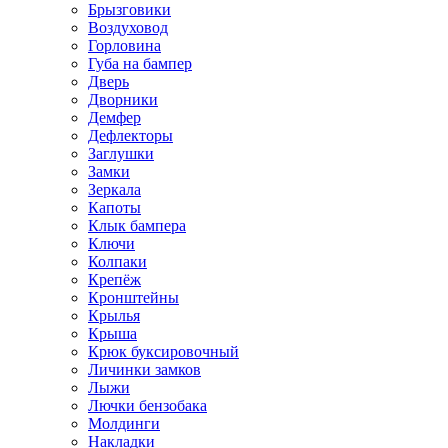
Брызговики
Воздуховод
Горловина
Губа на бампер
Дверь
Дворники
Демфер
Дефлекторы
Заглушки
Замки
Зеркала
Капоты
Клык бампера
Ключи
Колпаки
Крепёж
Кронштейны
Крылья
Крыша
Крюк буксировочный
Личинки замков
Лыжи
Лючки бензобака
Молдинги
Накладки