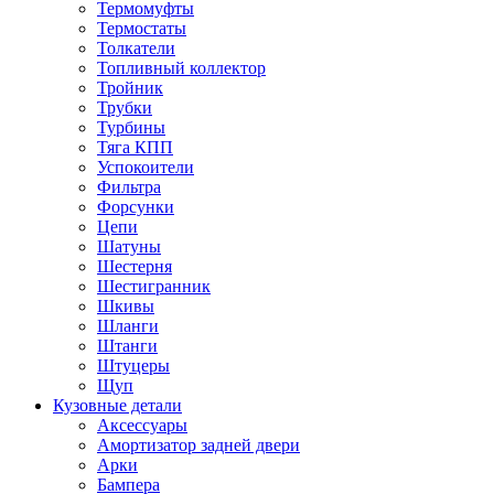
Термомуфты
Термостаты
Толкатели
Топливный коллектор
Тройник
Трубки
Турбины
Тяга КПП
Успокоители
Фильтра
Форсунки
Цепи
Шатуны
Шестерня
Шестигранник
Шкивы
Шланги
Штанги
Штуцеры
Щуп
Кузовные детали
Аксессуары
Амортизатор задней двери
Арки
Бампера