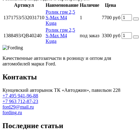
Артикул
Наименование
Наличие
Цена
Ролик грм 2,5
1371753/532031710
S-Max M4
1
7700 руб
Kuga
Ролик грм 2,5
1388493/QB40240
S-Max M4
под заказ
3300 руб
Kuga
Качественные автозапчасти в розницу и оптом для
автомобилей марки Ford.
Контакты
Кунцевский авторынок ТК «Автоджин», павильон 228
+7 495 941-96-88
+7 963 712-87-23
ford29@mail.ru
fording.ru
Последние статьи
Покупка оригинальных запчастей форд для ремонта