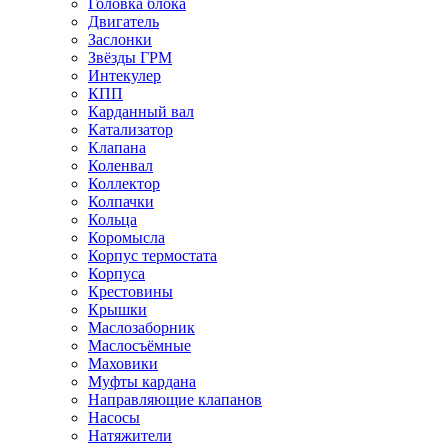
Головка блока
Двигатель
Заслонки
Звёзды ГРМ
Интекулер
КПП
Карданный вал
Катализатор
Клапана
Коленвал
Коллектор
Колпачки
Кольца
Коромысла
Корпус термостата
Корпуса
Крестовины
Крышки
Маслозаборник
Маслосъёмные
Маховики
Муфты кардана
Направляющие клапанов
Насосы
Натяжители