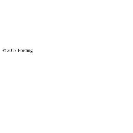
Замена передних тормозных колодок на Форд Фокус 2
Как поменять лампочку в форд фокус?
Форд Фокус 2. Разбираем панель приборов. Часть 2
Форд Фокус 2. Снимаем панель приборов. Часть 1
© 2017 Fording