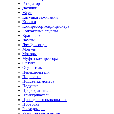
Генератор
Датчики
Жгут
Катушки зажигания
Кнопки
Компрессор кондиционера
Контактные группы
Кран печки
Лампы
Лямбда-зонды
Модуль
Моторы
Муфты компрессора
Оптика
Осушитель
Переключатели
Подсветка
Подсветка номера
Подушка
Предохранитель
Прикуриватель
Провода высоковольтные
Проводка
Расходомеры
Резистор вентилятора