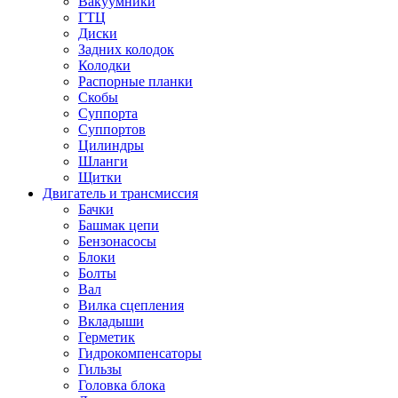
Вакуумники
ГТЦ
Диски
Задних колодок
Колодки
Распорные планки
Скобы
Суппорта
Суппортов
Цилиндры
Шланги
Щитки
Двигатель и трансмиссия
Бачки
Башмак цепи
Бензонасосы
Блоки
Болты
Вал
Вилка сцепления
Вкладыши
Герметик
Гидрокомпенсаторы
Гильзы
Головка блока