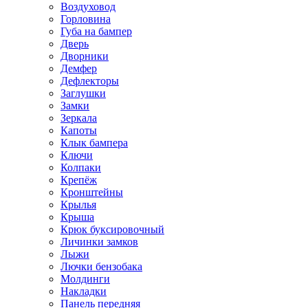
Воздуховод
Горловина
Губа на бампер
Дверь
Дворники
Демфер
Дефлекторы
Заглушки
Замки
Зеркала
Капоты
Клык бампера
Ключи
Колпаки
Крепёж
Кронштейны
Крылья
Крыша
Крюк буксировочный
Личинки замков
Лыжи
Лючки бензобака
Молдинги
Накладки
Панель передняя