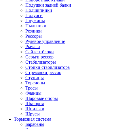
Подушки задней балки
Подшипники
Полуоси
Пружины
Пыльники
Резинки
Рессоры
Рулевое управление
Рычаги
Сайлентблоки
Серьги рессор
Стабилизаторы
Стойки стабилизатора
Стремянки рессор
Ступицы
Торсионы
Тросы
Флянцы
Шаровые опоры
Шкворня
Шпильки
Шрусы
Тормозная система
Барабаны