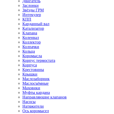
Двигатель
Заслонки
Звёзды ГРМ
Интекулер
КПП
Карданный вал
Катализатор
Клапана
Коленвал
Коллектор
Колпачки
Кольца
Коромысла
Корпус термостата
Корпуса
Крестовины
Крышки
Маслозаборник
Маслосъёмные
Маховики
Муфты кардана
Направляющие клапанов
Насосы
Натяжители
Ось коромысел