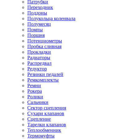
Патрубки
Переходник
Поддоны
Полукольца коленвала
Полумесяц
Помпы
Поршня
Потенциометры
Пробка сливная
Прокладки
Радиаторы
Распредвал
Редуктор
Резинки педалей
Ремкомплекты
Ремни
Рокера
Ролики
Сальники
Сектор сцепления
Сухари клапанов
Сцепление
Тарелки клапанов
Теплообменник
Термомуфты