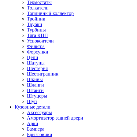
Термостаты
Толкатели
Топливный коллектор
Тройник
Трубки
Турбины
Тяга КПП
Успокоители
Фильтра
Форсунки
Цепи
Шатуны
Шестерня
Шестигранник
Шкивы
Шланги
Штанги
Штуцеры
Щуп
Кузовные детали
Аксессуары
Амортизатор задней двери
Арки
Бампера
Брызговики