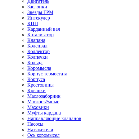
Двигатель
Заслонки
Звёзды ГРМ
Интекулер
КПП
Карданный вал
Катализатор
Клапана
Коленвал
Коллектор
Колпачки
Кольца
Коромысла
Корпус термостата
Корпуса
Крестовины
Крышки
Маслозаборник
Маслосъёмные
Маховики
Муфты кардана
Направляющие клапанов
Насосы
Натяжители
Ось коромысел