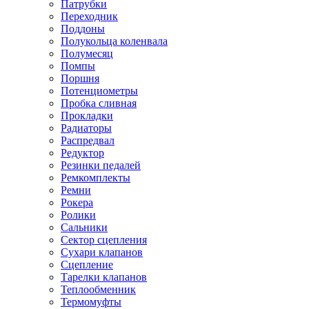
Патрубки
Переходник
Поддоны
Полукольца коленвала
Полумесяц
Помпы
Поршня
Потенциометры
Пробка сливная
Прокладки
Радиаторы
Распредвал
Редуктор
Резинки педалей
Ремкомплекты
Ремни
Рокера
Ролики
Сальники
Сектор сцепления
Сухари клапанов
Сцепление
Тарелки клапанов
Теплообменник
Термомуфты