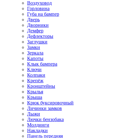
Воздуховод
Горловина
Губа на бампер
Дверь
Дворники
Демфер
Дефлекторы
Заглушки
Замки
Зеркала
Капоты
Клык бампера
Ключи
Колпаки
Крепёж
Кронштейны
Крылья
Крыша
Крюк буксировочный
Личинки замков
Лыжи
Лючки бензобака
Молдинги
Накладки
Панель передняя