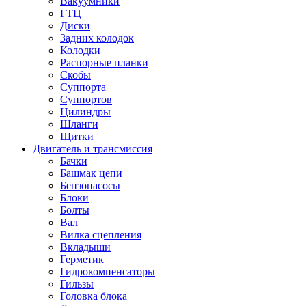
Вакуумники
ГТЦ
Диски
Задних колодок
Колодки
Распорные планки
Скобы
Суппорта
Суппортов
Цилиндры
Шланги
Щитки
Двигатель и трансмиссия
Бачки
Башмак цепи
Бензонасосы
Блоки
Болты
Вал
Вилка сцепления
Вкладыши
Герметик
Гидрокомпенсаторы
Гильзы
Головка блока