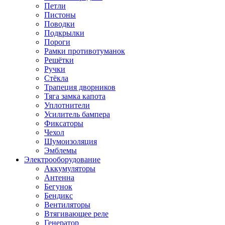
Петли
Пистоны
Поводки
Подкрылки
Пороги
Рамки противотуманок
Решётки
Ручки
Стёкла
Трапеция дворников
Тяга замка капота
Уплотнители
Усилитель бампера
Фиксаторы
Чехол
Шумоизоляция
Эмблемы
Электрооборудование
Аккумуляторы
Антенна
Бегунок
Бендикс
Вентиляторы
Втягивающее реле
Генератор