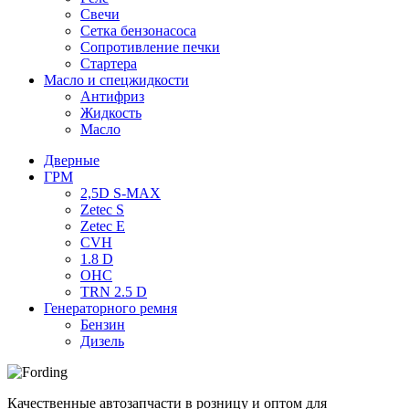
Свечи
Сетка бензонасоса
Сопротивление печки
Стартера
Масло и спецжидкости
Антифриз
Жидкость
Масло
Дверные
ГРМ
2,5D S-MAX
Zetec S
Zetec E
CVH
1.8 D
OHC
TRN 2.5 D
Генераторного ремня
Бензин
Дизель
Качественные автозапчасти в розницу и оптом для