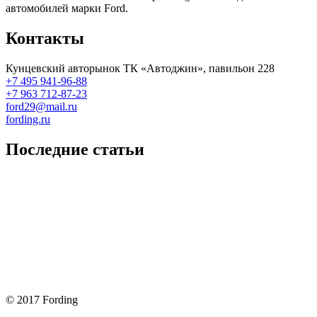
автомобилей марки Ford.
Контакты
Кунцевский авторынок ТК «Автоджин», павильон 228
+7 495 941-96-88
+7 963 712-87-23
ford29@mail.ru
fording.ru
Последние статьи
Покупка оригинальных запчастей форд для ремонта
Замена передних тормозных колодок на Форд Фокус 2
Как поменять лампочку в форд фокус?
Форд Фокус 2. Разбираем панель приборов. Часть 2
Форд Фокус 2. Снимаем панель приборов. Часть 1
© 2017 Fording