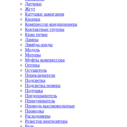
Датчики
Жгут
Катушки зажигания
Кнопки
Компрессор кондиционера
Контактные группы
Кран печки
Лампы
Лямбда-зонды
Модуль
Моторы
Муфты компрессора
Оптика
Осушитель
Переключатели
Подсветка
Подсветка номера
Подушка
Предохранитель
Прикуриватель
Провода высоковольтные
Проводка
Расходомеры
Резистор вентилятора
Реле