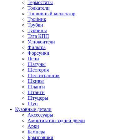
Термостаты
Толкатели
Топливный коллектор
Тройник
Трубки
Турбины
Тяга КПП
Успокоители
Фильтра
Форсунки
Цепи
Шатуны
Шестерня
Шестигранник
Шкивы
Шланги
Штанги
Штуцеры
Щуп
Кузовные детали
Аксессуары
Амортизатор задней двери
Арки
Бампера
Брызговики