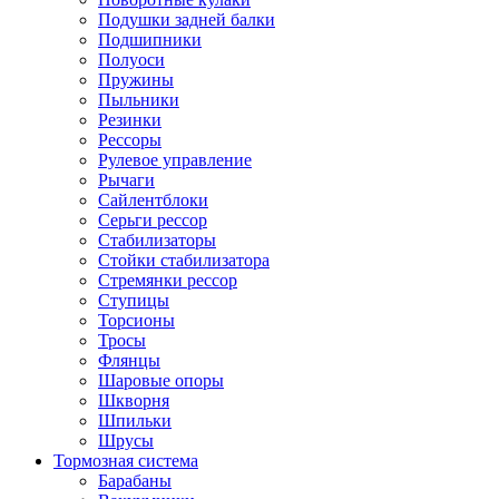
Подушки задней балки
Подшипники
Полуоси
Пружины
Пыльники
Резинки
Рессоры
Рулевое управление
Рычаги
Сайлентблоки
Серьги рессор
Стабилизаторы
Стойки стабилизатора
Стремянки рессор
Ступицы
Торсионы
Тросы
Флянцы
Шаровые опоры
Шкворня
Шпильки
Шрусы
Тормозная система
Барабаны