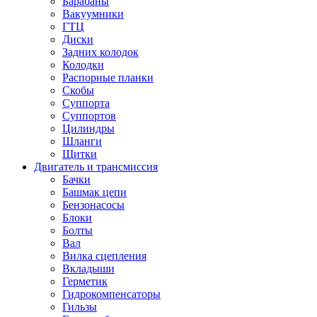
Барабаны
Вакуумники
ГТЦ
Диски
Задних колодок
Колодки
Распорные планки
Скобы
Суппорта
Суппортов
Цилиндры
Шланги
Щитки
Двигатель и трансмиссия
Бачки
Башмак цепи
Бензонасосы
Блоки
Болты
Вал
Вилка сцепления
Вкладыши
Герметик
Гидрокомпенсаторы
Гильзы