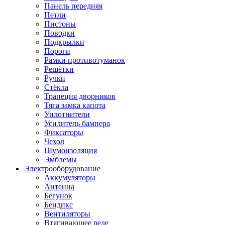
Панель передняя
Петли
Пистоны
Поводки
Подкрылки
Пороги
Рамки противотуманок
Решётки
Ручки
Стёкла
Трапеция дворников
Тяга замка капота
Уплотнители
Усилитель бампера
Фиксаторы
Чехол
Шумоизоляция
Эмблемы
Электрооборудование
Аккумуляторы
Антенна
Бегунок
Бендикс
Вентиляторы
Втягивающее реле