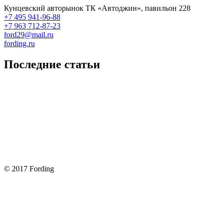
Кунцевский авторынок ТК «Автоджин», павильон 228
+7 495 941-96-88
+7 963 712-87-23
ford29@mail.ru
fording.ru
Последние статьи
Покупка оригинальных запчастей форд для ремонта
Замена передних тормозных колодок на Форд Фокус 2
Как поменять лампочку в форд фокус?
Форд Фокус 2. Разбираем панель приборов. Часть 2
Форд Фокус 2. Снимаем панель приборов. Часть 1
© 2017 Fording