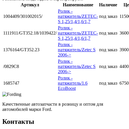
Артикул
Наименование
Наличие
Це
Ролик -
1004409/301002015/
натяжитель/ZETEC-
под заказ
1150
S 1,25/1,4/1,6/1,7
Ролик -
1111911/GT352.18/1039422/
натяжитель/ZETEC-
под заказ
3600
S 1,25/1,4/1,6/1,7
Ролик -
1376164/GT352.23
натяжитель/Zetec S
под заказ
3900
2006->
Ролик -
/0829C8
натяжитель/Zetec S
под заказ
4400
2006->
Ролик -
1685747
натяжитель/1.6
под заказ
6750
EcoBoost
Качественные автозапчасти в розницу и оптом для
автомобилей марки Ford.
Контакты