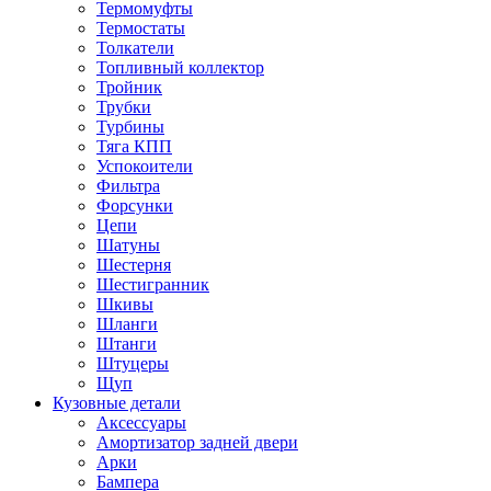
Термомуфты
Термостаты
Толкатели
Топливный коллектор
Тройник
Трубки
Турбины
Тяга КПП
Успокоители
Фильтра
Форсунки
Цепи
Шатуны
Шестерня
Шестигранник
Шкивы
Шланги
Штанги
Штуцеры
Щуп
Кузовные детали
Аксессуары
Амортизатор задней двери
Арки
Бампера