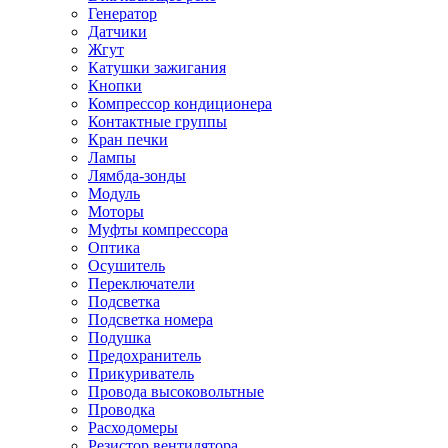
Генератор
Датчики
Жгут
Катушки зажигания
Кнопки
Компрессор кондиционера
Контактные группы
Кран печки
Лампы
Лямбда-зонды
Модуль
Моторы
Муфты компрессора
Оптика
Осушитель
Переключатели
Подсветка
Подсветка номера
Подушка
Предохранитель
Прикуриватель
Провода высоковольтные
Проводка
Расходомеры
Резистор вентилятора