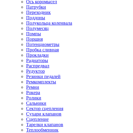
Ось коромысел
Патрубки
Переходник
Поддоны
Полукольца коленвала
Полумесяц
Помпы
Поршня
Потенциометры
Пробка сливная
Прокладки
Радиаторы
Распредвал
Редуктор
Резинки педалей
Ремкомплекты
Ремни
Рокера
Ролики
Сальники
Сектор сцепления
Сухари клапанов
Сцепление
Тарелки клапанов
Теплообменник