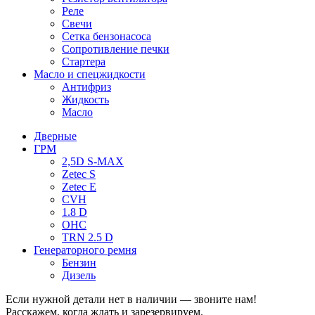
Реле
Свечи
Сетка бензонасоса
Сопротивление печки
Стартера
Масло и спецжидкости
Антифриз
Жидкость
Масло
Дверные
ГРМ
2,5D S-MAX
Zetec S
Zetec E
CVH
1.8 D
OHC
TRN 2.5 D
Генераторного ремня
Бензин
Дизель
Если нужной детали нет в наличии — звоните нам!
Расскажем, когда ждать и зарезервируем.