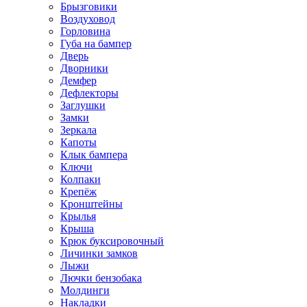
Брызговики
Воздуховод
Горловина
Губа на бампер
Дверь
Дворники
Демфер
Дефлекторы
Заглушки
Замки
Зеркала
Капоты
Клык бампера
Ключи
Колпаки
Крепёж
Кронштейны
Крылья
Крыша
Крюк буксировочный
Личинки замков
Лыжи
Лючки бензобака
Молдинги
Накладки