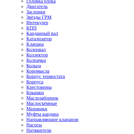
Головка блока
Двигатель
Заслонки
Звёзды ГРМ
Интекулер
КПП
Карданный вал
Катализатор
Клапана
Коленвал
Коллектор
Колпачки
Кольца
Коромысла
Корпус термостата
Корпуса
Крестовины
Крышки
Маслозаборник
Маслосъёмные
Маховики
Муфты кардана
Направляющие клапанов
Насосы
Натяжители