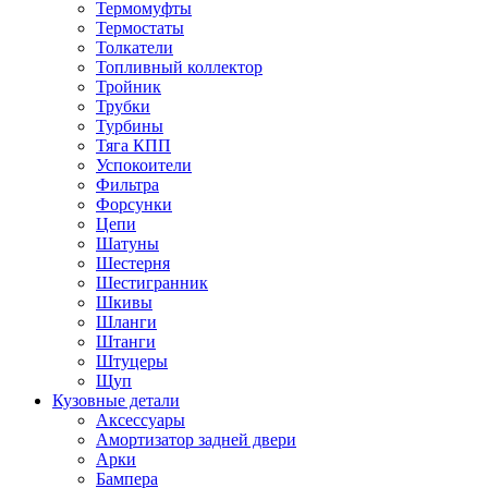
Термомуфты
Термостаты
Толкатели
Топливный коллектор
Тройник
Трубки
Турбины
Тяга КПП
Успокоители
Фильтра
Форсунки
Цепи
Шатуны
Шестерня
Шестигранник
Шкивы
Шланги
Штанги
Штуцеры
Щуп
Кузовные детали
Аксессуары
Амортизатор задней двери
Арки
Бампера