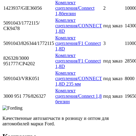
Комплект
1423937/GIE36056
сцепления/Connect
2
10000
1,8бензин
Комплект
5091043/1772115/
сцепления/CONNECT
под заказ
14300
СК9478
1,8D
Комплект
5091043/826344/1772115
сцепления/F1 Connect
3
11000
1,8D
Комплект
826328/3000
сцепления/F1 Connect
под заказ
28500
951777/CP4202
1,8D
Комплект
5091043/VRK051
сцепления/CONNECT
под заказ
8000 
1,8D 235 мм
Комплект
3000 951 776/826327
сцепления/Connect 1,8
под заказ
19650
бензин
Качественные автозапчасти в розницу и оптом для
автомобилей марки Ford.