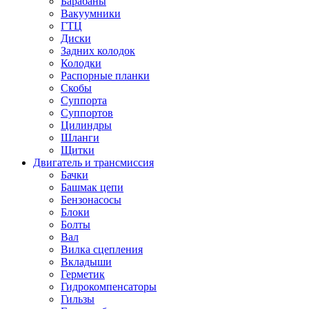
Барабаны
Вакуумники
ГТЦ
Диски
Задних колодок
Колодки
Распорные планки
Скобы
Суппорта
Суппортов
Цилиндры
Шланги
Щитки
Двигатель и трансмиссия
Бачки
Башмак цепи
Бензонасосы
Блоки
Болты
Вал
Вилка сцепления
Вкладыши
Герметик
Гидрокомпенсаторы
Гильзы