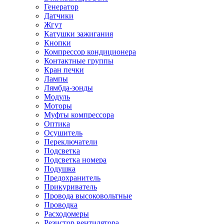
Генератор
Датчики
Жгут
Катушки зажигания
Кнопки
Компрессор кондиционера
Контактные группы
Кран печки
Лампы
Лямбда-зонды
Модуль
Моторы
Муфты компрессора
Оптика
Осушитель
Переключатели
Подсветка
Подсветка номера
Подушка
Предохранитель
Прикуриватель
Провода высоковольтные
Проводка
Расходомеры
Резистор вентилятора