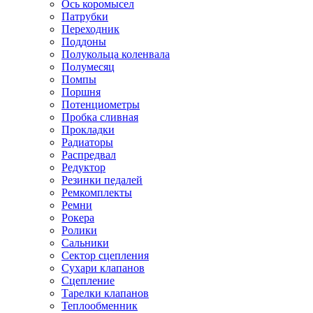
Ось коромысел
Патрубки
Переходник
Поддоны
Полукольца коленвала
Полумесяц
Помпы
Поршня
Потенциометры
Пробка сливная
Прокладки
Радиаторы
Распредвал
Редуктор
Резинки педалей
Ремкомплекты
Ремни
Рокера
Ролики
Сальники
Сектор сцепления
Сухари клапанов
Сцепление
Тарелки клапанов
Теплообменник