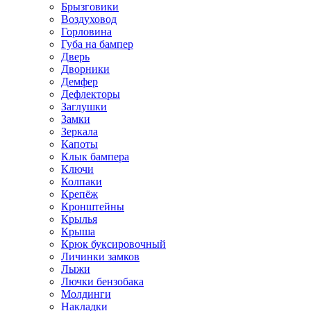
Брызговики
Воздуховод
Горловина
Губа на бампер
Дверь
Дворники
Демфер
Дефлекторы
Заглушки
Замки
Зеркала
Капоты
Клык бампера
Ключи
Колпаки
Крепёж
Кронштейны
Крылья
Крыша
Крюк буксировочный
Личинки замков
Лыжи
Лючки бензобака
Молдинги
Накладки