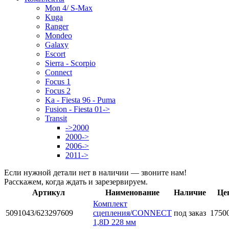
Mon 4/ S-Max
Kuga
Ranger
Mondeo
Galaxy
Escort
Sierra - Scorpio
Connect
Focus 1
Focus 2
Ka - Fiesta 96 - Puma
Fusion - Fiesta 01->
Transit
->2000
2000->
2006->
2011->
Если нужной детали нет в наличии — звоните нам!
Расскажем, когда ждать и зарезервируем.
Артикул
Наименование
Наличие
Це
Комплект
5091043/623297609
сцепления/CONNECT
под заказ
17500
1,8D 228 мм