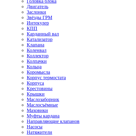
Головка блока
Двигатель
Заслонки
Звёзды ГРМ
Интекулер
КПП
Карданный вал
Катализатор
Клапана
Коленвал
Коллектор
Колпачки
Кольца
Коромысла
Корпус термостата
Корпуса
Крестовины
Крышки
Маслозаборник
Маслосъёмные
Маховики
Муфты кардана
Направляющие клапанов
Насосы
Натяжители