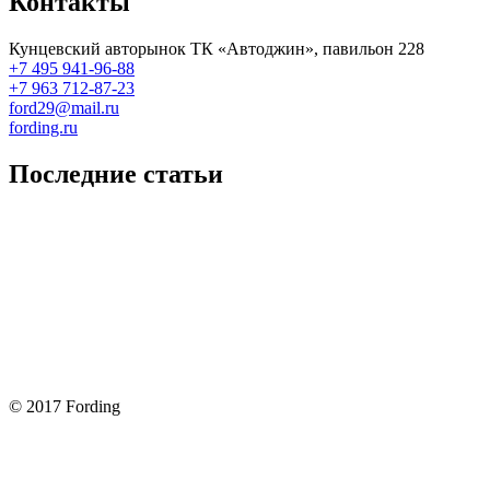
Контакты
Кунцевский авторынок ТК «Автоджин», павильон 228
+7 495 941-96-88
+7 963 712-87-23
ford29@mail.ru
fording.ru
Последние статьи
Покупка оригинальных запчастей форд для ремонта
Замена передних тормозных колодок на Форд Фокус 2
Как поменять лампочку в форд фокус?
Форд Фокус 2. Разбираем панель приборов. Часть 2
Форд Фокус 2. Снимаем панель приборов. Часть 1
© 2017 Fording