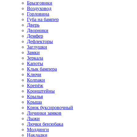
Брызговики
Воздуховод
Горловина
Губа на бампер
Дверь
Дворники
Демфер
Дефлекторы
Заглушки
Замки
Зеркала
Капоты
Клык бампера
Ключи
Колпаки
Крепёж
Кронштейны
Крылья
Крыша
Крюк буксировочный
Личинки замков
Лыжи
Лючки бензобака
Молдинги
Накладки