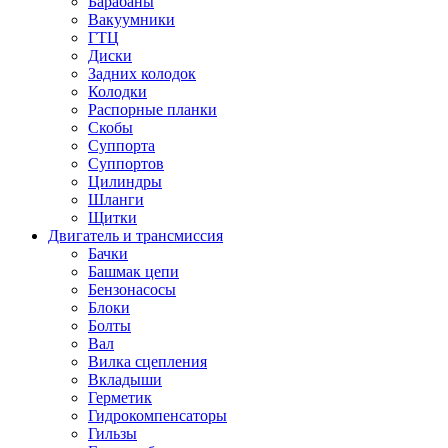
Барабаны
Вакуумники
ГТЦ
Диски
Задних колодок
Колодки
Распорные планки
Скобы
Суппорта
Суппортов
Цилиндры
Шланги
Щитки
Двигатель и трансмиссия
Бачки
Башмак цепи
Бензонасосы
Блоки
Болты
Вал
Вилка сцепления
Вкладыши
Герметик
Гидрокомпенсаторы
Гильзы