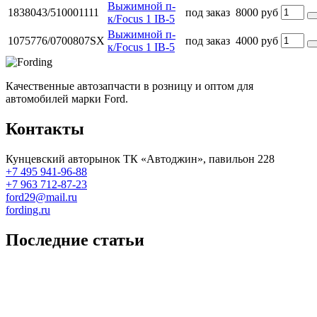
Выжимной п-
1838043/510001111
под заказ
8000 руб
к/Focus 1 IB-5
Выжимной п-
1075776/0700807SX
под заказ
4000 руб
к/Focus 1 IB-5
Качественные автозапчасти в розницу и оптом для
автомобилей марки Ford.
Контакты
Кунцевский авторынок ТК «Автоджин», павильон 228
+7 495 941-96-88
+7 963 712-87-23
ford29@mail.ru
fording.ru
Последние статьи
Покупка оригинальных запчастей форд для ремонта
Замена передних тормозных колодок на Форд Фокус 2