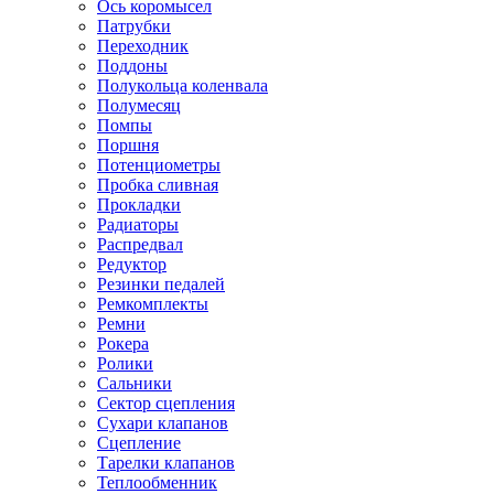
Ось коромысел
Патрубки
Переходник
Поддоны
Полукольца коленвала
Полумесяц
Помпы
Поршня
Потенциометры
Пробка сливная
Прокладки
Радиаторы
Распредвал
Редуктор
Резинки педалей
Ремкомплекты
Ремни
Рокера
Ролики
Сальники
Сектор сцепления
Сухари клапанов
Сцепление
Тарелки клапанов
Теплообменник