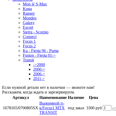
Mon 4/ S-Max
Kuga
Ranger
Mondeo
Galaxy
Escort
Sierra - Scorpio
Connect
Focus 1
Focus 2
Ka - Fiesta 96 - Puma
Fusion - Fiesta 01->
Transit
->2000
2000->
2006->
2011->
Если нужной детали нет в наличии — звоните нам!
Расскажем, когда ждать и зарезервируем.
Артикул
Наименование
Наличие
Цена
Выжимной п-
1678165/0700805SX
к/Focus1 MTX
под заказ
3300 руб
TRANSIT