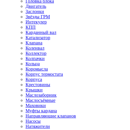
Головка блока
Двигатель
Заслонки
Звёзды ГРМ
Интекулер
КПП
Карданный вал
Катализатор
Клапана
Коленвал
Коллектор
Колпачки
Кольца
Коромысла
Корпус термостата
Корпуса
Крестовины
Крышки
Маслозаборник
Маслосъёмные
Маховики
Муфты кардана
Направляющие клапанов
Насосы
Натяжители