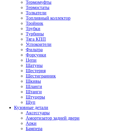
Термомуфты
Термостаты
Толкатели
Топливный коллектор
Тройник
Трубки
Турбины
Тяга КПП
Успокоители
Фильтра
Форсунки
Цепи
Шатуны
Шестерня
Шестигранник
Шкивы
Шланги
Штанги
Штуцеры
Щуп
Кузовные детали
Аксессуары
Амортизатор задней двери
Арки
Бампера