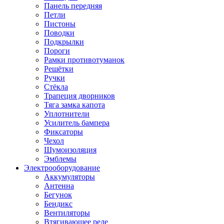
Панель передняя
Петли
Пистоны
Поводки
Подкрылки
Пороги
Рамки противотуманок
Решётки
Ручки
Стёкла
Трапеция дворников
Тяга замка капота
Уплотнители
Усилитель бампера
Фиксаторы
Чехол
Шумоизоляция
Эмблемы
Электрооборудование
Аккумуляторы
Антенна
Бегунок
Бендикс
Вентиляторы
Втягивающее реле