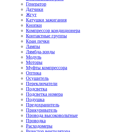
Генератор
Датчики
Жгут
Катушки зажигания
Кнопки
Компрессор кондиционера
Контактные группы
Кран печки
Лампы
Лямбда-зонды
Модуль
Моторы
Муфты компрессора
Оптика
Осушитель
Переключатели
Подсветка
Подсветка номера
Подушка
Предохранитель
Прикуриватель
Провода высоковольтные
Проводка
Расходомеры
Резистор вентилятора