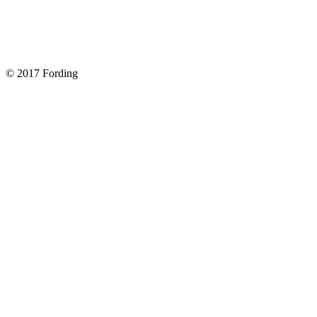
Как поменять лампочку в форд фокус?
Форд Фокус 2. Разбираем панель приборов. Часть 2
Форд Фокус 2. Снимаем панель приборов. Часть 1
© 2017 Fording