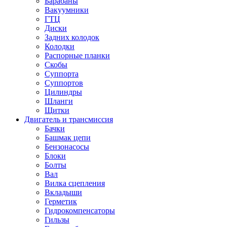
Барабаны
Вакуумники
ГТЦ
Диски
Задних колодок
Колодки
Распорные планки
Скобы
Суппорта
Суппортов
Цилиндры
Шланги
Щитки
Двигатель и трансмиссия
Бачки
Башмак цепи
Бензонасосы
Блоки
Болты
Вал
Вилка сцепления
Вкладыши
Герметик
Гидрокомпенсаторы
Гильзы