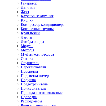
Генератор
Датчики
Жгут
Катушки зажигания
Кнопки
Компрессор кондиционера
Контактные группы
Кран печки
Лампы
Лямбда-зонды
Модуль
Моторы
Муфты компрессора
Оптика
Осушитель
Переключатели
Подсветка
Подсветка номера
Подушка
Предохранитель
Прикуриватель
Провода высоковольтные
Проводка
Расходомеры
Резистор вентилятора