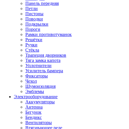
Панель передняя
Петли
Пистоны
Поводки
Подкрылки
Пороги
Рамки противотуманок
Решётки
Ручки
Стёкла
Трапеция дворников
Тяга замка капота
Уплотнители
Усилитель бампера
Фиксаторы
Чехол
Шумоизоляция
Эмблемы
Электрооборудование
Аккумуляторы
Антенна
Бегунок
Бендикс
Вентиляторы
Втягивающее реле