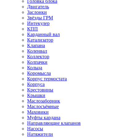
Головка блока
Двигатель
Заслонки
Звёзды ГРМ
Интекулер
КПП
Карданный вал
Катализатор
Клапана
Коленвал
Коллектор
Колпачки
Кольца
Коромысла
Корпус термостата
Корпуса
Крестовины
Крышки
Маслозаборник
Маслосъёмные
Маховики
Муфты кардана
Направляющие клапанов
Насосы
Натяжители