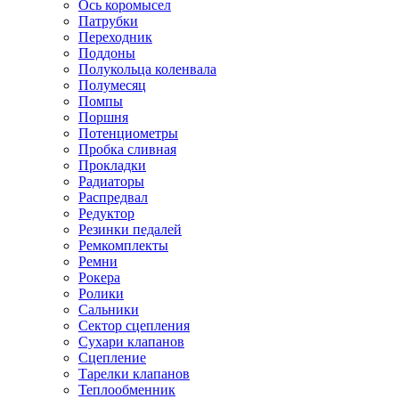
Ось коромысел
Патрубки
Переходник
Поддоны
Полукольца коленвала
Полумесяц
Помпы
Поршня
Потенциометры
Пробка сливная
Прокладки
Радиаторы
Распредвал
Редуктор
Резинки педалей
Ремкомплекты
Ремни
Рокера
Ролики
Сальники
Сектор сцепления
Сухари клапанов
Сцепление
Тарелки клапанов
Теплообменник