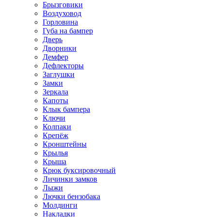
Брызговики
Воздуховод
Горловина
Губа на бампер
Дверь
Дворники
Демфер
Дефлекторы
Заглушки
Замки
Зеркала
Капоты
Клык бампера
Ключи
Колпаки
Крепёж
Кронштейны
Крылья
Крыша
Крюк буксировочный
Личинки замков
Лыжи
Лючки бензобака
Молдинги
Накладки