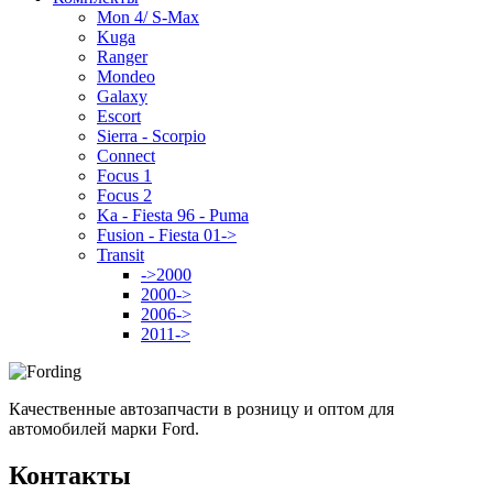
Mon 4/ S-Max
Kuga
Ranger
Mondeo
Galaxy
Escort
Sierra - Scorpio
Connect
Focus 1
Focus 2
Ka - Fiesta 96 - Puma
Fusion - Fiesta 01->
Transit
->2000
2000->
2006->
2011->
Качественные автозапчасти в розницу и оптом для
автомобилей марки Ford.
Контакты