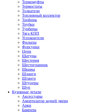
Термомуфты
Термостаты
Толкатели
Топливный коллектор
Тройник
Трубки
Турбины
Тяга КПП
Успокоители
Фильтра
Форсунки
Цепи
Шатуны
Шестерня
Шестигранник
Шкивы
Шланги
Штанги
Штуцеры
Щуп
Кузовные детали
Аксессуары
Амортизатор задней двери
Арки
Бампера