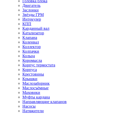
Головка блока
Двигатель
Заслонки
Звёзды ГРМ
Интекулер
КПП
Карданный вал
Катализатор
Клапана
Коленвал
Коллектор
Колпачки
Кольца
Коромысла
Корпус термостата
Корпуса
Крестовины
Крышки
Маслозаборник
Маслосъёмные
Маховики
Муфты кардана
Направляющие клапанов
Насосы
Натяжители