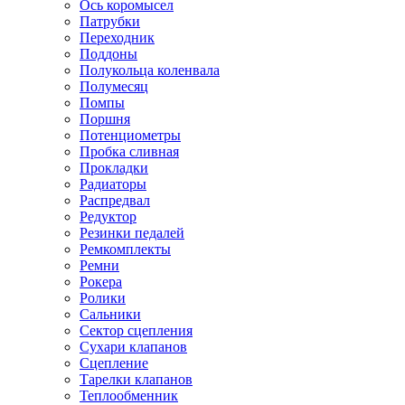
Ось коромысел
Патрубки
Переходник
Поддоны
Полукольца коленвала
Полумесяц
Помпы
Поршня
Потенциометры
Пробка сливная
Прокладки
Радиаторы
Распредвал
Редуктор
Резинки педалей
Ремкомплекты
Ремни
Рокера
Ролики
Сальники
Сектор сцепления
Сухари клапанов
Сцепление
Тарелки клапанов
Теплообменник