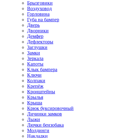
Брызговики
Воздуховод
Горловина
Губа на бампер
Дверь
Дворники
Демфер
Дефлекторы
Заглушки
Замки
Зеркала
Капоты
Клык бампера
Ключи
Колпаки
Крепёж
Кронштейны
Крылья
Крыша
Крюк буксировочный
Личинки замков
Лыжи
Лючки бензобака
Молдинги
Накладки