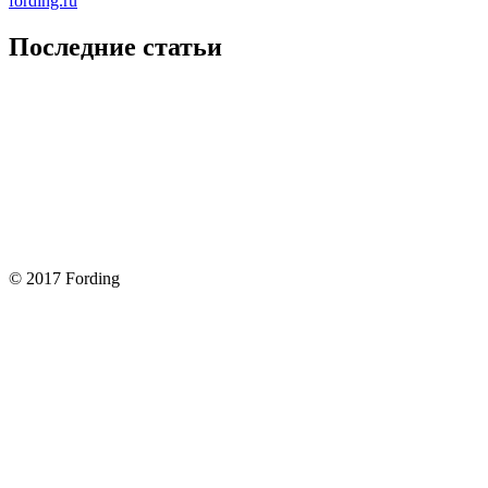
fording.ru
Последние статьи
Покупка оригинальных запчастей форд для ремонта
Замена передних тормозных колодок на Форд Фокус 2
Как поменять лампочку в форд фокус?
Форд Фокус 2. Разбираем панель приборов. Часть 2
Форд Фокус 2. Снимаем панель приборов. Часть 1
© 2017 Fording