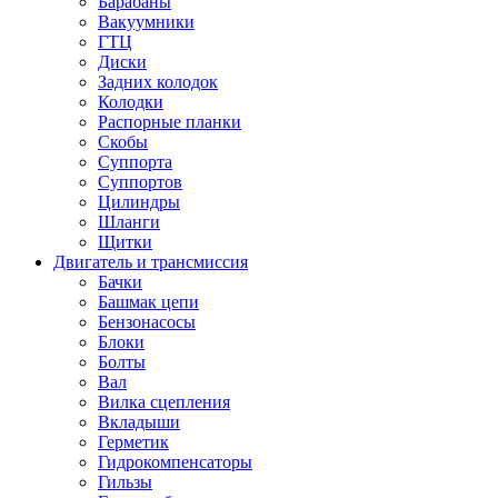
Барабаны
Вакуумники
ГТЦ
Диски
Задних колодок
Колодки
Распорные планки
Скобы
Суппорта
Суппортов
Цилиндры
Шланги
Щитки
Двигатель и трансмиссия
Бачки
Башмак цепи
Бензонасосы
Блоки
Болты
Вал
Вилка сцепления
Вкладыши
Герметик
Гидрокомпенсаторы
Гильзы