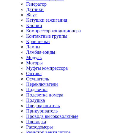
Генератор
Датчики
Жгут
Катушки зажигания
Кнопки
Компрессор кондиционера
Контактные группы
Кран печки
Лампы
Лямбда-зонды
Модуль
Моторы
Муфты компрессора
Оптика
Осушитель
Переключатели
Подсветка
Подсветка номера
Подушка
Предохранитель
Прикуриватель
Провода высоковольтные
Проводка
Расходомеры
Резистор вентилятора