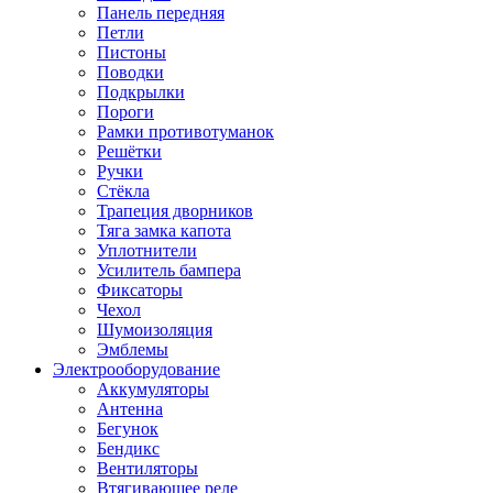
Панель передняя
Петли
Пистоны
Поводки
Подкрылки
Пороги
Рамки противотуманок
Решётки
Ручки
Стёкла
Трапеция дворников
Тяга замка капота
Уплотнители
Усилитель бампера
Фиксаторы
Чехол
Шумоизоляция
Эмблемы
Электрооборудование
Аккумуляторы
Антенна
Бегунок
Бендикс
Вентиляторы
Втягивающее реле