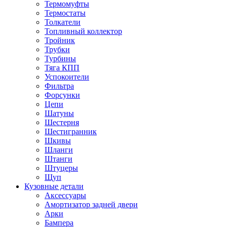
Термомуфты
Термостаты
Толкатели
Топливный коллектор
Тройник
Трубки
Турбины
Тяга КПП
Успокоители
Фильтра
Форсунки
Цепи
Шатуны
Шестерня
Шестигранник
Шкивы
Шланги
Штанги
Штуцеры
Щуп
Кузовные детали
Аксессуары
Амортизатор задней двери
Арки
Бампера