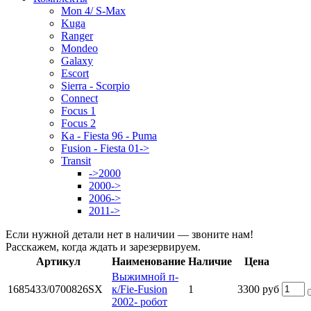
Mon 4/ S-Max
Kuga
Ranger
Mondeo
Galaxy
Escort
Sierra - Scorpio
Connect
Focus 1
Focus 2
Ka - Fiesta 96 - Puma
Fusion - Fiesta 01->
Transit
->2000
2000->
2006->
2011->
Если нужной детали нет в наличии — звоните нам!
Расскажем, когда ждать и зарезервируем.
Артикул
Наименование
Наличие
Цена
Выжимной п-
1685433/0700826SX
к/Fiе-Fusion
1
3300 руб
2002- робот