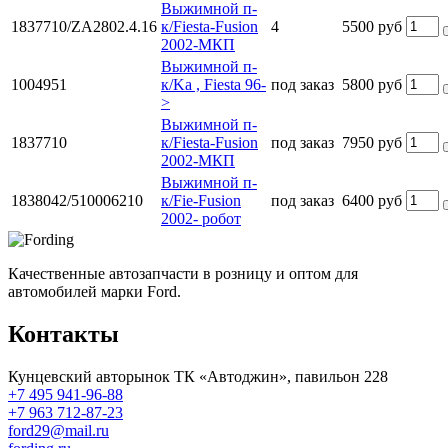
Выжимной п-
1837710/ZA2802.4.16
к/Fiesta-Fusion
4
5500 руб
2002-МКП
Выжимной п-
1004951
к/Ka , Fiesta 96-
под заказ
5800 руб
>
Выжимной п-
1837710
к/Fiesta-Fusion
под заказ
7950 руб
2002-МКП
Выжимной п-
1838042/510006210
к/Fiе-Fusion
под заказ
6400 руб
2002- робот
Качественные автозапчасти в розницу и оптом для
автомобилей марки Ford.
Контакты
Кунцевский авторынок ТК «Автоджин», павильон 228
+7 495 941-96-88
+7 963 712-87-23
ford29@mail.ru