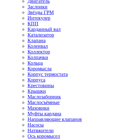
Двигатель
Заслонки
Звёзды ГРМ
Интекулер
КПП
Карданный вал
Катализатор
Клапана
Коленвал
Коллектор
Колпачки
Кольца
Коромысла
Корпус термостата
Корпуса
Крестовины
Крышки
Маслозаборник
Маслосъёмные
Маховики
Муфты кардана
Направляющие клапанов
Насосы
Натяжители
Ось коромысел