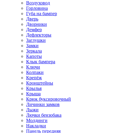
Воздуховод
Горловина
Губа на бампер
Дверь
Дворники
Демфер
Дефлекторы
Заглушки
Замки
Зеркала
Капоты
Клык бампера
Ключи
Колпаки
Крепёж
Кронштейны
Крылья
Крыша
Крюк буксировочный
Личинки замков
Лыжи
Лючки бензобака
Молдинги
Накладки
Панель передняя