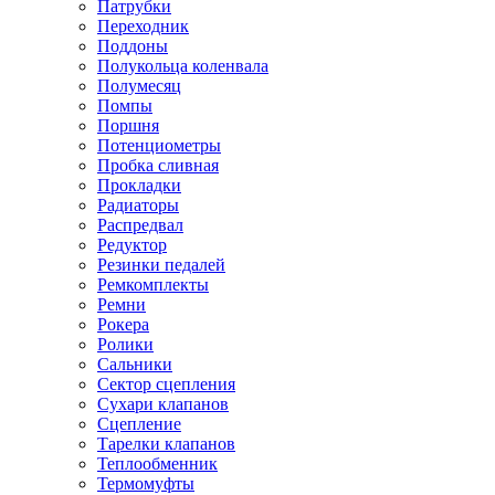
Патрубки
Переходник
Поддоны
Полукольца коленвала
Полумесяц
Помпы
Поршня
Потенциометры
Пробка сливная
Прокладки
Радиаторы
Распредвал
Редуктор
Резинки педалей
Ремкомплекты
Ремни
Рокера
Ролики
Сальники
Сектор сцепления
Сухари клапанов
Сцепление
Тарелки клапанов
Теплообменник
Термомуфты