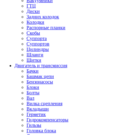
Вакуумники
ГТЦ
Диски
Задних колодок
Колодки
Распорные планки
Скобы
Суппорта
Суппортов
Цилиндры
Шланги
Щитки
Двигатель и трансмиссия
Бачки
Башмак цепи
Бензонасосы
Блоки
Болты
Вал
Вилка сцепления
Вкладыши
Герметик
Гидрокомпенсаторы
Гильзы
Головка блока