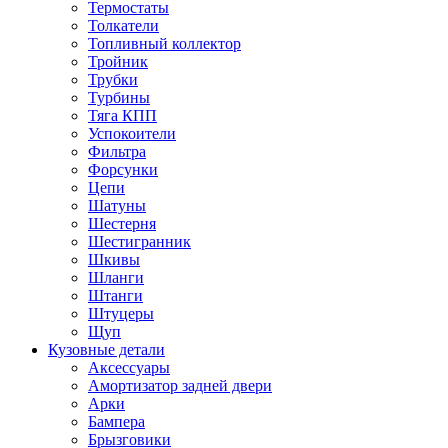
Термостаты
Толкатели
Топливный коллектор
Тройник
Трубки
Турбины
Тяга КПП
Успокоители
Фильтра
Форсунки
Цепи
Шатуны
Шестерня
Шестигранник
Шкивы
Шланги
Штанги
Штуцеры
Щуп
Кузовные детали
Аксессуары
Амортизатор задней двери
Арки
Бампера
Брызговики