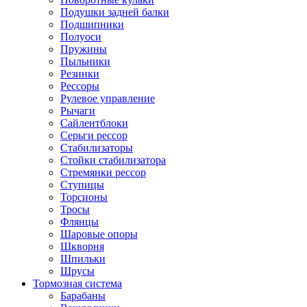
Подушки задней балки
Подшипники
Полуоси
Пружины
Пыльники
Резинки
Рессоры
Рулевое управление
Рычаги
Сайлентблоки
Серьги рессор
Стабилизаторы
Стойки стабилизатора
Стремянки рессор
Ступицы
Торсионы
Тросы
Флянцы
Шаровые опоры
Шкворня
Шпильки
Шрусы
Тормозная система
Барабаны