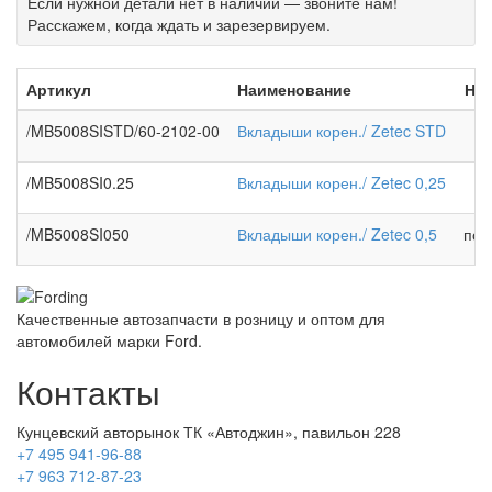
Если нужной детали нет в наличии — звоните нам!
Расскажем, когда ждать и зарезервируем.
Артикул
Наименование
На
/MB5008SISTD/60-2102-00
Вкладыши корен./ Zetec STD
/MB5008SI0.25
Вкладыши корен./ Zetec 0,25
/MB5008SI050
Вкладыши корен./ Zetec 0,5
под
Качественные автозапчасти в розницу и оптом для
автомобилей марки Ford.
Контакты
Кунцевский авторынок ТК «Автоджин», павильон 228
+7 495 941-96-88
+7 963 712-87-23