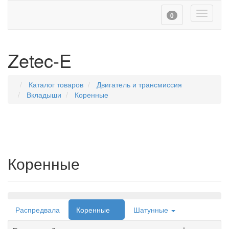
Toggle
0
navigati
Zetec-E
Каталог товаров
Двигатель и трансмиссия
Вкладыши
Коренные
Коренные
Навигация
Распредвала
Коренные
Шатунные