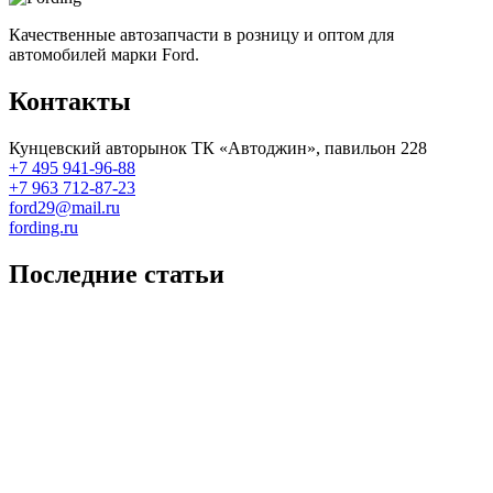
Качественные автозапчасти в розницу и оптом для
автомобилей марки Ford.
Контакты
Кунцевский авторынок ТК «Автоджин», павильон 228
+7 495 941-96-88
+7 963 712-87-23
ford29@mail.ru
fording.ru
Последние статьи
Покупка оригинальных запчастей форд для ремонта
Замена передних тормозных колодок на Форд Фокус 2
Как поменять лампочку в форд фокус?
Форд Фокус 2. Разбираем панель приборов. Часть 2
Форд Фокус 2. Снимаем панель приборов. Часть 1