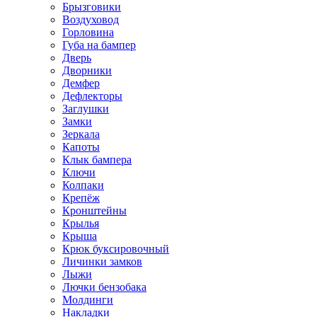
Брызговики
Воздуховод
Горловина
Губа на бампер
Дверь
Дворники
Демфер
Дефлекторы
Заглушки
Замки
Зеркала
Капоты
Клык бампера
Ключи
Колпаки
Крепёж
Кронштейны
Крылья
Крыша
Крюк буксировочный
Личинки замков
Лыжи
Лючки бензобака
Молдинги
Накладки