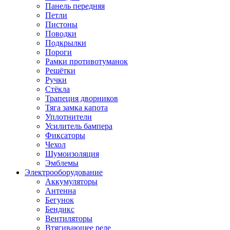
Панель передняя
Петли
Пистоны
Поводки
Подкрылки
Пороги
Рамки противотуманок
Решётки
Ручки
Стёкла
Трапеция дворников
Тяга замка капота
Уплотнители
Усилитель бампера
Фиксаторы
Чехол
Шумоизоляция
Эмблемы
Электрооборудование
Аккумуляторы
Антенна
Бегунок
Бендикс
Вентиляторы
Втягивающее реле