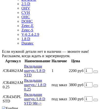
2.5 D
OHV
CVH
OHC
DOHC
Zetec-E
Zetec-S
V-6 2.4-2.9
1.8 D
Duratec
Если нужной детали нет в наличии — звоните нам!
Расскажем, когда ждать и зарезервируем.
Артикул
Наименование
Наличие
Цена
Вкладыши
/CR4062AM
шатун./1.8 D
1
2200 руб
STD
Вкладыши
/CR4062AM
шатун./ 1.8 D
под заказ
3800 руб
0.25
0.25
Вкладыши
/CR4345PL
шатун./1.8 D
под заказ
3300 руб
STD
STD 98г->