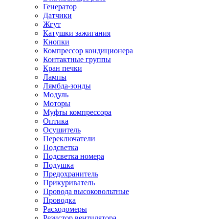
Генератор
Датчики
Жгут
Катушки зажигания
Кнопки
Компрессор кондиционера
Контактные группы
Кран печки
Лампы
Лямбда-зонды
Модуль
Моторы
Муфты компрессора
Оптика
Осушитель
Переключатели
Подсветка
Подсветка номера
Подушка
Предохранитель
Прикуриватель
Провода высоковольтные
Проводка
Расходомеры
Резистор вентилятора