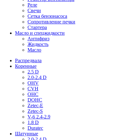
Реле
Свечи
Сетка бензонасоса
Сопротивление печки
Стартера
Масло и спецжидкости
Антифриз
Жидкость
Масло
Распредвала
Коренные
2.5 D
2.0-2.4 D
OHV
CVH
OHC
DOHC
Zetec-E
Zetec-S
V-6 2.4-2.9
1.8 D
Duratec
Шатунные
2.0-2.4 D