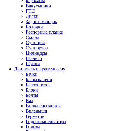
Барабаны
Вакуумники
ГТЦ
Диски
Задних колодок
Колодки
Распорные планки
Скобы
Суппорта
Суппортов
Цилиндры
Шланги
Щитки
Двигатель и трансмиссия
Бачки
Башмак цепи
Бензонасосы
Блоки
Болты
Вал
Вилка сцепления
Вкладыши
Герметик
Гидрокомпенсаторы
Гильзы