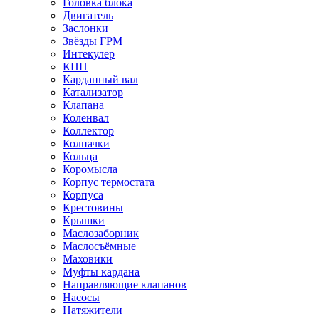
Головка блока
Двигатель
Заслонки
Звёзды ГРМ
Интекулер
КПП
Карданный вал
Катализатор
Клапана
Коленвал
Коллектор
Колпачки
Кольца
Коромысла
Корпус термостата
Корпуса
Крестовины
Крышки
Маслозаборник
Маслосъёмные
Маховики
Муфты кардана
Направляющие клапанов
Насосы
Натяжители