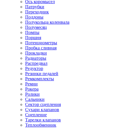
Ось коромысел
Патрубки
Переходник
Поддоны
Полукольца коленвала
Полумесяц
Помпы
Поршня
Потенциометры
Пробка сливная
Прокладки
Радиаторы
Распредвал
Редуктор
Резинки педалей
Ремкомплекты
Ремни
Рокера
Ролики
Сальники
Сектор сцепления
Сухари клапанов
Сцепление
Тарелки клапанов
Теплообменник