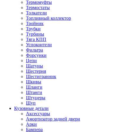
Термомуфты
Термостаты
Толкатели
Топливный коллектор
Тройник
Трубки
Турбины
Тяга КПП
Успокоители
Фильтра
Форсунки
Цепи
Шатуны
Шестерня
Шестигранник
Шкивы
Шланги
Штанги
Штуцеры
Щуп
Кузовные детали
Аксессуары
Амортизатор задней двери
Арки
Бампера